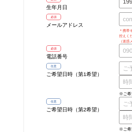
生年月日
必須
メールアドレス
＊携帯キャ
控えく
（迷惑
必須
電話番号
任意
ご希望日時（第1希望）
※ご希
任意
ご希望日時（第2希望）
※ご希