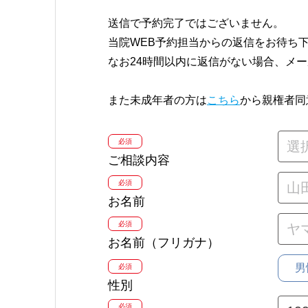
送信で予約完了ではございません。
当院WEB予約担当からの返信をお待ち
なお24時間以内に返信がない場合、メ
また未成年者の方は
こちら
から親権者同
必須
ご相談内容
必須
お名前
必須
お名前（フリガナ）
男
必須
性別
必須