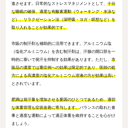
進させます。日常的なストレスマネジメントとして、
十分
な睡眠の確保、適度な有酸素運動（ウォーキング・水泳な
ど）、リラクゼーション法（深呼吸・ヨガ・瞑想など）を
取り入れることが効果的です。
市販の制汗剤も補助的に活用できます。アルミニウム塩
（塩化アルミニウム）を含む制汗剤は、汗腺の開口部を一
時的に塞いで発汗を抑制する効果があります。ただし、
市
販品の濃度では重症例への効果は限定的であり、医師の処
方による高濃度の塩化アルミニウム溶液の方が効果は高い
とされています。
肥満は発汗量を増加させる要因のひとつであるため、適切
な体重管理も症状改善に寄与します。
バランスの取れた食
事と適度な運動によって適正体重を維持することを心がけ
ましょう。