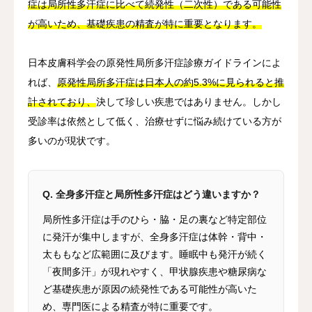
症は局所性多汗症に比べて続発性（二次性）である可能性
が高いため、基礎疾患の精査が特に重要となります。
日本皮膚科学会の原発性局所多汗症診療ガイドラインによ
れば、
原発性局所多汗症は日本人の約5.3%に見られると推
計されており、
決して珍しい疾患ではありません。しかし
受診率は依然として低く、治療せずに悩み続けている方が
多いのが現状です。
Q. 全身多汗症と局所性多汗症はどう違いますか？
局所性多汗症は手のひら・脇・足の裏など特定部位
に発汗が集中しますが、全身多汗症は体幹・背中・
太ももなど広範囲に及びます。睡眠中も発汗が続く
「夜間多汗」が現れやすく、甲状腺疾患や糖尿病な
ど基礎疾患が原因の続発性である可能性が高いた
め、専門医による精査が特に重要です。