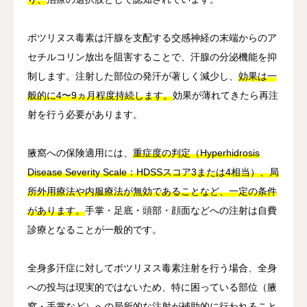
ボツリヌス毒素は汗腺を支配する交感神経の末端からのア
セチルコリン放出を阻害することで、汗腺の分泌機能を抑
制します。注射した部位の発汗が著しく減少し、
効果は一
般的に4〜9ヵ月程度持続します。
効果が薄れてきたら再注
射を行う必要があります。
腋窩への保険適用には、
重症度の判定（Hyperhidrosis
Disease Severity Scale：HDSSスコア3または4相当）、局
所外用療法や内服療法が無効であることなど、一定の条件
があります。
手掌・足底・頭部・顔面などへの注射は自費
診療となることが一般的です。
全身多汗症に対してボツリヌス毒素注射を行う場合、全身
への投与は現実的ではないため、特に困っている部位（腋
窩・手掌など）への局所的な注射が補助的に行われること