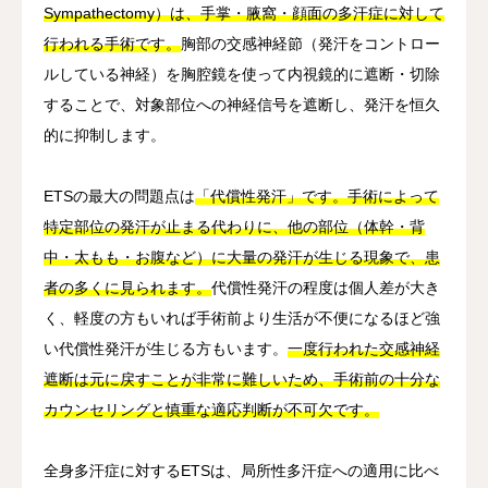
Sympathectomy）は、手掌・腋窩・顔面の多汗症に対して
行われる手術です。
胸部の交感神経節（発汗をコントロー
ルしている神経）を胸腔鏡を使って内視鏡的に遮断・切除
することで、対象部位への神経信号を遮断し、発汗を恒久
的に抑制します。
ETSの最大の問題点は
「代償性発汗」です。手術によって
特定部位の発汗が止まる代わりに、他の部位（体幹・背
中・太もも・お腹など）に大量の発汗が生じる現象で、患
者の多くに見られます。
代償性発汗の程度は個人差が大き
く、軽度の方もいれば手術前より生活が不便になるほど強
い代償性発汗が生じる方もいます。
一度行われた交感神経
遮断は元に戻すことが非常に難しいため、手術前の十分な
カウンセリングと慎重な適応判断が不可欠です。
全身多汗症に対するETSは、局所性多汗症への適用に比べ