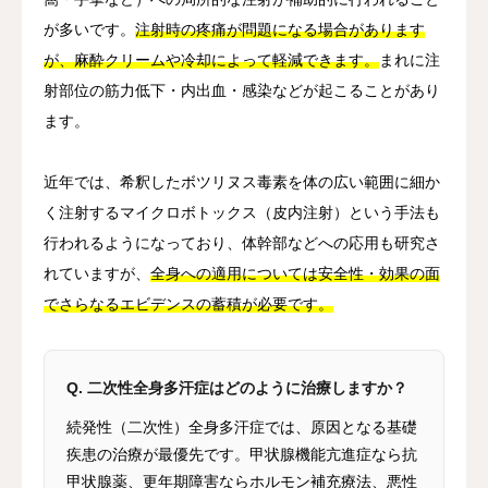
が多いです。
注射時の疼痛が問題になる場合があります
が、麻酔クリームや冷却によって軽減できます。
まれに注
射部位の筋力低下・内出血・感染などが起こることがあり
ます。
近年では、希釈したボツリヌス毒素を体の広い範囲に細か
く注射するマイクロボトックス（皮内注射）という手法も
行われるようになっており、体幹部などへの応用も研究さ
れていますが、
全身への適用については安全性・効果の面
でさらなるエビデンスの蓄積が必要です。
Q. 二次性全身多汗症はどのように治療しますか？
続発性（二次性）全身多汗症では、原因となる基礎
疾患の治療が最優先です。甲状腺機能亢進症なら抗
甲状腺薬、更年期障害ならホルモン補充療法、悪性