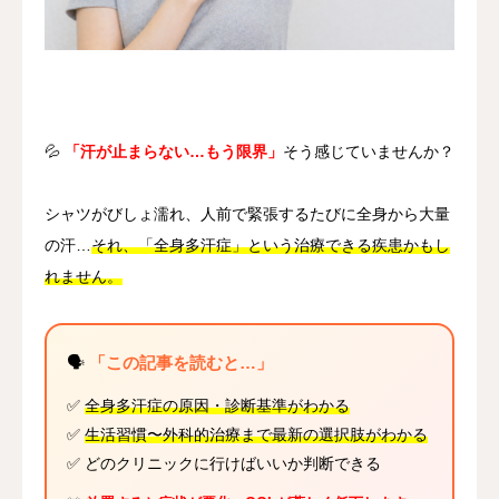
언어
简体中文
日本語
English
Español
한국어
💦
「汗が止まらない…もう限界」
そう感じていませんか？
シャツがびしょ濡れ、人前で緊張するたびに全身から大量
の汗…
それ、「全身多汗症」という治療できる疾患かもし
れません。
🗣️
「この記事を読むと…」
✅
全身多汗症の原因・診断基準がわかる
✅
生活習慣〜外科的治療まで最新の選択肢がわかる
✅ どのクリニックに行けばいいか判断できる