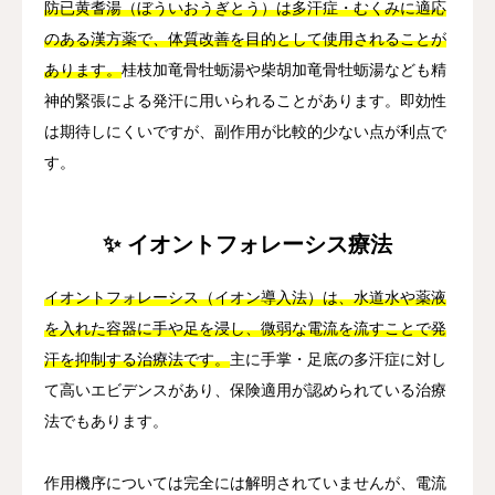
防已黄耆湯（ぼういおうぎとう）は多汗症・むくみに適応
のある漢方薬で、体質改善を目的として使用されることが
あります。
桂枝加竜骨牡蛎湯や柴胡加竜骨牡蛎湯なども精
神的緊張による発汗に用いられることがあります。即効性
は期待しにくいですが、副作用が比較的少ない点が利点で
す。
✨ イオントフォレーシス療法
イオントフォレーシス（イオン導入法）は、水道水や薬液
を入れた容器に手や足を浸し、微弱な電流を流すことで発
汗を抑制する治療法です。
主に手掌・足底の多汗症に対し
て高いエビデンスがあり、保険適用が認められている治療
法でもあります。
作用機序については完全には解明されていませんが、電流