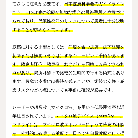
てさらに注意が必要です。
日本皮膚科学会のガイドライン
でも、ETSは他の治療が無効な場合の最終手段と位置づけ
られており、代償性発汗のリスクについて患者に十分説明
することが求められています。
腋窩に対する手術としては、
汗腺を含む皮膚・皮下組織を
切除または掻爬（そうは）するシェービング手術がありま
す。腋窩多汗症・腋臭症（わきが）を同時に改善できる利
点があり、
局所麻酔下で比較的短時間で行える術式もあり
ます。腋窩の皮膚には傷跡が残ることや、術後の安静・感
染リスクなどの点についても事前に確認が必要です。
レーザーや超音波（マイクロ波）を用いた低侵襲治療も近
年注目されています。
マイクロ波デバイス（miraDry：ミ
ラドライ）は、マイクロ波エネルギーによって腋窩の汗腺
を非外科的に破壊する治療で、日本でも自費診療として提