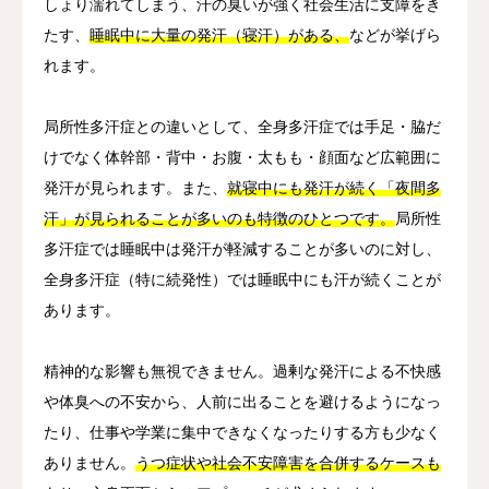
しょり濡れてしまう、汗の臭いが強く社会生活に支障をき
たす、
睡眠中に大量の発汗（寝汗）がある、
などが挙げら
れます。
局所性多汗症との違いとして、全身多汗症では手足・脇だ
けでなく体幹部・背中・お腹・太もも・顔面など広範囲に
発汗が見られます。また、
就寝中にも発汗が続く「夜間多
汗」が見られることが多いのも特徴のひとつです。
局所性
多汗症では睡眠中は発汗が軽減することが多いのに対し、
全身多汗症（特に続発性）では睡眠中にも汗が続くことが
あります。
精神的な影響も無視できません。過剰な発汗による不快感
や体臭への不安から、人前に出ることを避けるようになっ
たり、仕事や学業に集中できなくなったりする方も少なく
ありません。
うつ症状や社会不安障害を合併するケースも