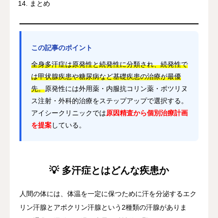
まとめ
この記事のポイント
全身多汗症は原発性と続発性に分類され、続発性で
は甲状腺疾患や糖尿病など基礎疾患の治療が最優
先。
原発性には外用薬・内服抗コリン薬・ボツリヌ
ス注射・外科的治療をステップアップで選択する。
アイシークリニックでは
原因精査から個別治療計画
を提案
している。
💡 多汗症とはどんな疾患か
人間の体には、体温を一定に保つために汗を分泌するエク
リン汗腺とアポクリン汗腺という2種類の汗腺がありま