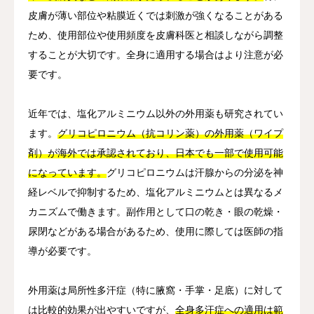
皮膚が薄い部位や粘膜近くでは刺激が強くなることがある
ため、使用部位や使用頻度を皮膚科医と相談しながら調整
することが大切です。全身に適用する場合はより注意が必
要です。
近年では、塩化アルミニウム以外の外用薬も研究されてい
ます。
グリコピロニウム（抗コリン薬）の外用薬（ワイプ
剤）が海外では承認されており、日本でも一部で使用可能
になっています。
グリコピロニウムは汗腺からの分泌を神
経レベルで抑制するため、塩化アルミニウムとは異なるメ
カニズムで働きます。副作用として口の乾き・眼の乾燥・
尿閉などがある場合があるため、使用に際しては医師の指
導が必要です。
外用薬は局所性多汗症（特に腋窩・手掌・足底）に対して
は比較的効果が出やすいですが、
全身多汗症への適用は範