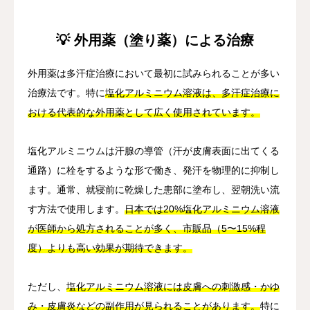
💡 外用薬（塗り薬）による治療
外用薬は多汗症治療において最初に試みられることが多い
治療法です。特に
塩化アルミニウム溶液は、多汗症治療に
おける代表的な外用薬として広く使用されています。
塩化アルミニウムは汗腺の導管（汗が皮膚表面に出てくる
通路）に栓をするような形で働き、発汗を物理的に抑制し
ます。通常、就寝前に乾燥した患部に塗布し、翌朝洗い流
す方法で使用します。
日本では20%塩化アルミニウム溶液
が医師から処方されることが多く、市販品（5〜15%程
度）よりも高い効果が期待できます。
ただし、
塩化アルミニウム溶液には皮膚への刺激感・かゆ
み・皮膚炎などの副作用が見られることがあります。
特に