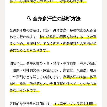
あり、心身両面からのアプローチが求められます。
🔍 全身多汗症の診断方法
全身多汗症の診断は、問診・身体診察・各種検査を組み合
わせて行われます。
特に続発性の原因を除外することが重
要なため、皮膚科だけでなく内科・内分泌科との連携が必
要になることもあります。
問診では、発汗の部位・量・頻度・発症時期・発汗の誘因
（運動・精神的緊張・気温など）、家族歴、既往歴、服用
中の薬剤などを詳しく確認します。
夜間多汗の有無、体重
減少・発熱・倦怠感などの全身症状が伴っていないかも重
要なポイントです。
客観的な発汗量の評価には、
ヨウ素デンプン反応を利用し