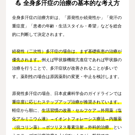
💪 全身多汗症の治療の基本的な考え方
全身多汗症の治療方針は、「原発性か続発性か」「発汗の
重症度」「患者の年齢・生活スタイル・希望」などを総合
的に判断して決定されます。
続発性（二次性）多汗症の場合は、まず基礎疾患の治療が
優先されます。
例えば甲状腺機能亢進症であれば甲状腺の
治療を行うことで、多汗症状が改善されることが多いで
す。薬剤性の場合は原因薬剤の変更・中止を検討します。
原発性多汗症の場合、日本皮膚科学会のガイドラインでは
重症度に応じたステップアップ治療が推奨されています。
軽症から順に、
生活習慣の改善・セルフケア→外用薬（塩
化アルミニウム液）→イオントフォレーシス療法→内服薬
（抗コリン薬）→ボツリヌス毒素注射→外科的治療、
とい