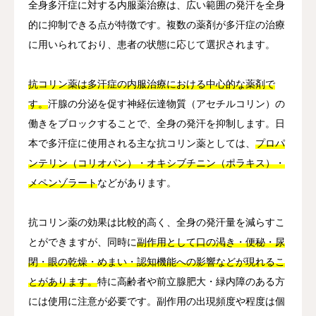
全身多汗症に対する内服薬治療は、広い範囲の発汗を全身
的に抑制できる点が特徴です。複数の薬剤が多汗症の治療
に用いられており、患者の状態に応じて選択されます。
抗コリン薬は多汗症の内服治療における中心的な薬剤で
す。
汗腺の分泌を促す神経伝達物質（アセチルコリン）の
働きをブロックすることで、全身の発汗を抑制します。日
本で多汗症に使用される主な抗コリン薬としては、
プロパ
ンテリン（コリオパン）・オキシブチニン（ポラキス）・
メペンゾラート
などがあります。
抗コリン薬の効果は比較的高く、全身の発汗量を減らすこ
とができますが、同時に
副作用として口の渇き・便秘・尿
閉・眼の乾燥・めまい・認知機能への影響などが現れるこ
とがあります。
特に高齢者や前立腺肥大・緑内障のある方
には使用に注意が必要です。副作用の出現頻度や程度は個