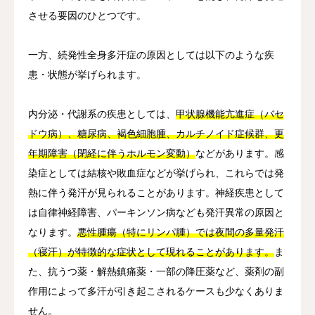
させる要因のひとつです。
一方、続発性全身多汗症の原因としては以下のような疾
患・状態が挙げられます。
内分泌・代謝系の疾患としては、
甲状腺機能亢進症（バセ
ドウ病）、糖尿病、褐色細胞腫、カルチノイド症候群、更
年期障害（閉経に伴うホルモン変動）
などがあります。感
染症としては結核や敗血症などが挙げられ、これらでは発
熱に伴う発汗が見られることがあります。神経疾患として
は自律神経障害、パーキンソン病なども発汗異常の原因と
なります。
悪性腫瘍（特にリンパ腫）では夜間の多量発汗
（寝汗）が特徴的な症状として現れることがあります。
ま
た、抗うつ薬・解熱鎮痛薬・一部の降圧薬など、薬剤の副
作用によって多汗が引き起こされるケースも少なくありま
せん。