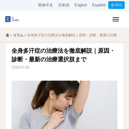
简体中文
日本語
English
Español
한국어
보험 적용 진료
홈
»
コラム
»
全身多汗症の治療法を徹底解説｜原因・診断・最新の治療選択肢まで
미용 시술
全身多汗症の治療法を徹底解説｜原因・
요금 안내
診断・最新の治療選択肢まで
클리닉 소개
2026.07.06
오시는 길
온라인 예약
채용 정보
기타