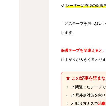
💡
レーザー治療後の保護
「どのテープを選べばい
します。
保護テープを間違えると
仕上がりが大きく変わり
🚨 この記事を読ま
📌 間違ったテープで
📌 紫外線対策を怠り
📌 貼り方ミスで
治癒