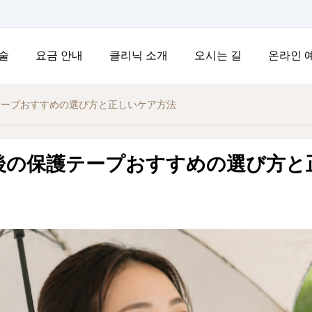
술
요금 안내
클리닉 소개
오시는 길
온라인 
テープおすすめの選び方と正しいケア方法
後の保護テープおすすめの選び方と