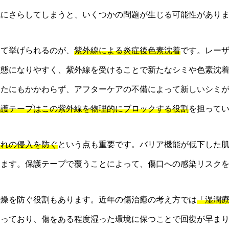
気にさらしてしまうと、いくつかの問題が生じる可能性があり
して挙げられるのが、
紫外線による炎症後色素沈着
です。レー
状態になりやすく、紫外線を受けることで新たなシミや色素沈
したにもかかわらず、アフターケアの不備によって新しいシミ
保護テープはこの紫外線を物理的にブロックする役割
を担って
汚れの侵入を防ぐ
という点も重要です。バリア機能が低下した
ります。保護テープで覆うことによって、傷口への感染リスク
乾燥を防ぐ役割もあります。近年の傷治癒の考え方では
「湿潤
まっており、傷をある程度湿った環境に保つことで回復が早ま