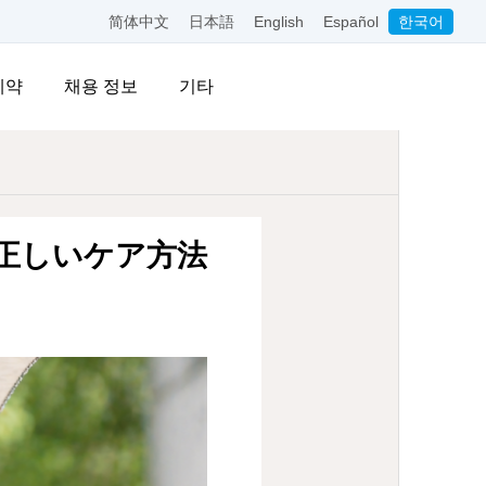
简体中文
日本語
English
Español
한국어
예약
채용 정보
기타
正しいケア方法