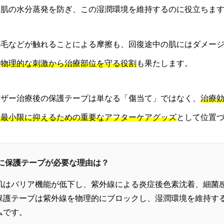
は肌の水分蒸発を防ぎ、この湿潤環境を維持するのに役立ちま
の毛などが触れることによる摩擦も、回復途中の肌にはダメー
た
物理的な刺激から治療部位を守る役割
も果たします。
ーザー治療後の保護テープは単なる「傷当て」ではなく、
治療
を最小限に抑えるための重要なアフターケアグッズ
として位置
後に保護テープが必要な理由は？
肌はバリア機能が低下し、紫外線による炎症後色素沈着、細菌
保護テープは紫外線を物理的にブロックし、湿潤環境を維持す
ムです。