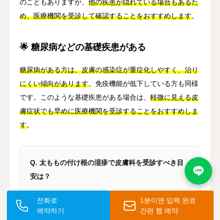
のこともありますが、
他の疾患が隠れている場合もあるた
め、医療機関を受診して確認することをおすすめします
。
🌟 糖尿病などの基礎疾患がある
糖尿病がある方は、皮膚の感染症が重症化しやすく、治り
にくい傾向があります
。免疫機能が低下している方も同様
です。このような基礎疾患がある場合は、
軽微に見える皮
膚症状でも早めに医療機関を受診することをおすすめしま
す
。
Q. 太ももの付け根の湿疹で皮膚科を受診すべき目
安は？
以下の場合は皮膚科への受診が必要です。①市販薬
전화로
1분이면 입력 완료
を2週間以上使用しても改善しない、②症状が急速
예약하기
간편 웹 예약
に悪化・拡大している、③夜間のかゆみが非常に強