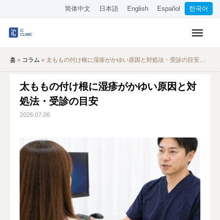
简体中文
日本語
English
Español
한국어
보험 적용 진료
홈
»
コラム
»
太ももの付け根に湿疹がかゆい原因と対処法・受診の目安
미용 시술
太ももの付け根に湿疹がかゆい原因と対
요금 안내
処法・受診の目安
클리닉 소개
2026.07.06
오시는 길
온라인 예약
채용 정보
기타