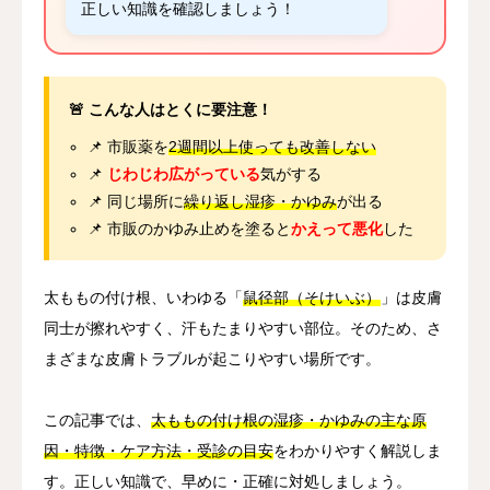
正しい知識を確認しましょう！
🚨 こんな人はとくに要注意！
📌 市販薬を
2週間以上使っても改善しない
📌
じわじわ広がっている
気がする
📌 同じ場所に
繰り返し湿疹・かゆみ
が出る
📌 市販のかゆみ止めを塗ると
かえって悪化
した
太ももの付け根、いわゆる「
鼠径部（そけいぶ）
」は皮膚
同士が擦れやすく、汗もたまりやすい部位。そのため、さ
まざまな皮膚トラブルが起こりやすい場所です。
この記事では、
太ももの付け根の湿疹・かゆみの主な原
因・特徴・ケア方法・受診の目安
をわかりやすく解説しま
す。正しい知識で、早めに・正確に対処しましょう。