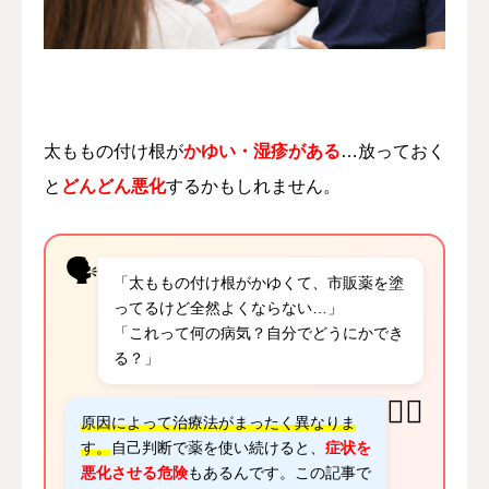
언어
简体中文
日本語
English
Español
한국어
太ももの付け根が
かゆい・湿疹がある
…放っておく
と
どんどん悪化
するかもしれません。
🗣️
「太ももの付け根がかゆくて、市販薬を塗
ってるけど全然よくならない…」
「これって何の病気？自分でどうにかでき
る？」
👩‍⚕️
原因によって治療法がまったく異なりま
す。
自己判断で薬を使い続けると、
症状を
悪化させる危険
もあるんです。この記事で