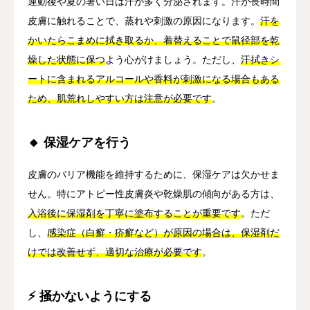
運動後や夏の暑い日は汗が多く分泌されます。汗が長時間
皮膚に触れることで、蒸れや刺激の原因になります。
汗を
かいたらこまめに拭き取るか、着替えることで鼠径部を乾
燥した状態に保つ
よう心がけましょう。ただし、
汗拭きシ
ートに含まれるアルコールや香料が刺激になる場合もある
ため、肌荒れしやすい方は注意が必要です
。
🔸 保湿ケアを行う
皮膚のバリア機能を維持するために、保湿ケアは欠かせま
せん。特にアトピー性皮膚炎や乾燥肌の傾向がある方は、
入浴後に保湿剤を丁寧に塗布することが重要です
。ただ
し、
感染症（白癬・疥癬など）が原因の場合は、保湿剤だ
けでは改善せず、適切な治療が必要です
。
⚡ 掻かないようにする