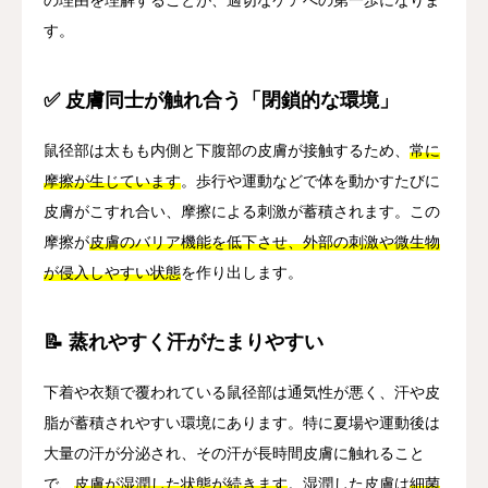
す。
✅ 皮膚同士が触れ合う「閉鎖的な環境」
鼠径部は太もも内側と下腹部の皮膚が接触するため、
常に
摩擦が生じています
。歩行や運動などで体を動かすたびに
皮膚がこすれ合い、摩擦による刺激が蓄積されます。この
摩擦が
皮膚のバリア機能を低下させ、外部の刺激や微生物
が侵入しやすい状態
を作り出します。
📝 蒸れやすく汗がたまりやすい
下着や衣類で覆われている鼠径部は通気性が悪く、汗や皮
脂が蓄積されやすい環境にあります。特に夏場や運動後は
大量の汗が分泌され、その汗が長時間皮膚に触れること
で、
皮膚が湿潤した状態が続きます
。湿潤した皮膚は
細菌