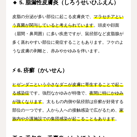
🔸 5. 脂漏性皮膚炎（しろうせいひふえん）
皮脂の分泌が多い部位に起こる皮膚炎で、
マラセチアとい
う真菌が関与していると考えられています
。頭皮や顔面
（眉間・鼻周囲）に多い疾患ですが、鼠径部など皮脂腺が
多く蒸れやすい部位に発症することもあります。フケのよ
うな皮膚の剥離と、赤みやかゆみを伴います。
⚡ 6. 疥癬（かいせん）
ヒゼンダニという小さなダニが皮膚に寄生することで起こ
る感染症
です。強烈なかゆみが特徴で、
夜間に特にかゆみ
が強くなります
。太ももの内側や鼠径部は疥癬が好発する
部位の一つです。人から人への接触感染で広がるため、
家
族内や介護施設での集団感染が起こることもあります
。