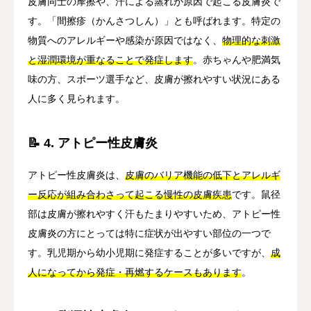
皮膚同士の摩擦や、汗による蒸れが原因で起こる皮膚炎で
す。「間擦疹（かんさつしん）」とも呼ばれます。特定の
物質へのアレルギーや感染が原因ではなく、
物理的な刺激
と湿潤環境が重なることで発症します
。赤ちゃんや肥満気
味の方、スポーツ選手など、皮膚が擦れやすい状況にある
人に多く見られます。
📝 4. アトピー性皮膚炎
アトピー性皮膚炎は、
皮膚のバリア機能の低下とアレルギ
ー反応が組み合わさって起こる慢性の皮膚疾患
です。鼠径
部は皮膚が擦れやすく汗もたまりやすいため、アトピー性
皮膚炎の方にとっては特に症状が出やすい部位の一つで
す。乳児期から幼小児期に発症することが多いですが、
成
人になってから発症・再燃するケースもあります
。