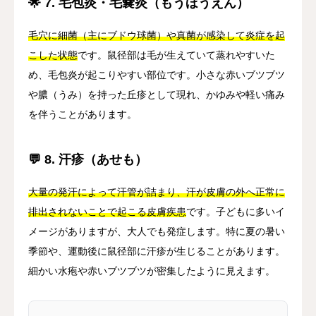
🌟 7. 毛包炎・毛嚢炎（もうほうえん）
毛穴に細菌（主にブドウ球菌）や真菌が感染して炎症を起
こした状態
です。鼠径部は毛が生えていて蒸れやすいた
め、毛包炎が起こりやすい部位です。小さな赤いブツブツ
や膿（うみ）を持った丘疹として現れ、かゆみや軽い痛み
を伴うことがあります。
💬 8. 汗疹（あせも）
大量の発汗によって汗管が詰まり、汗が皮膚の外へ正常に
排出されないことで起こる皮膚疾患
です。子どもに多いイ
メージがありますが、大人でも発症します。特に夏の暑い
季節や、運動後に鼠径部に汗疹が生じることがあります。
細かい水疱や赤いブツブツが密集したように見えます。