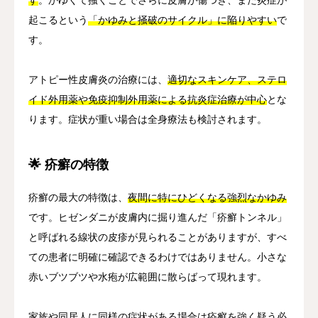
起こるという
「かゆみと掻破のサイクル」に陥りやすい
で
す。
アトピー性皮膚炎の治療には、
適切なスキンケア、ステロ
イド外用薬や免疫抑制外用薬による抗炎症治療が中心
とな
ります。症状が重い場合は全身療法も検討されます。
🌟 疥癬の特徴
疥癬の最大の特徴は、
夜間に特にひどくなる強烈なかゆみ
です。ヒゼンダニが皮膚内に掘り進んだ「疥癬トンネル」
と呼ばれる線状の皮疹が見られることがありますが、すべ
ての患者に明確に確認できるわけではありません。小さな
赤いブツブツや水疱が広範囲に散らばって現れます。
家族や同居人に同様の症状がある場合は疥癬を強く疑う必