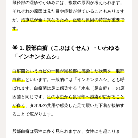
鼠径部の湿疹やかゆみには、複数の原因が考えられます。
それぞれの原因は見た目や症状が似ていることもあります
が、
治療法が全く異なるため、正確な原因の特定が重要で
す
。
🌟 1. 股部白癬（こぶはくせん）・いわゆる
「インキンタムシ」
白癬菌というカビの一種が鼠径部に感染した状態を「股部
白癬」
といいます。一般的には「インキンタムシ」とも呼
ばれます。白癬菌は足に感染する「水虫（足白癬）」の原
因菌と同じです。
足の水虫から鼠径部へ感染が広がること
が多く
、タオルの共用や感染した足で履いた下着が接触す
ることで広がります。
股部白癬は男性に多く見られますが、女性にも起こりま