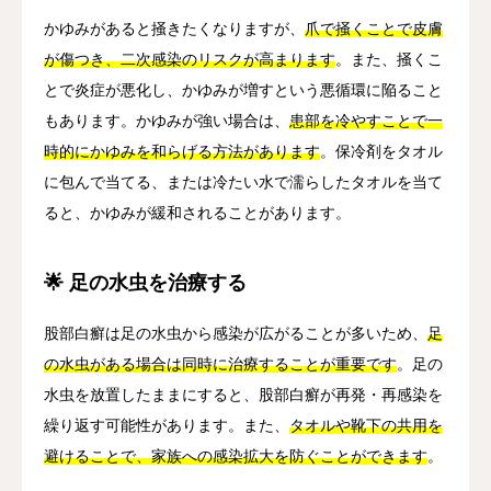
かゆみがあると掻きたくなりますが、
爪で掻くことで皮膚
が傷つき、二次感染のリスクが高まります
。また、掻くこ
とで炎症が悪化し、かゆみが増すという悪循環に陥ること
もあります。かゆみが強い場合は、
患部を冷やすことで一
時的にかゆみを和らげる方法があります
。保冷剤をタオル
に包んで当てる、または冷たい水で濡らしたタオルを当て
ると、かゆみが緩和されることがあります。
🌟 足の水虫を治療する
股部白癬は足の水虫から感染が広がることが多いため、
足
の水虫がある場合は同時に治療することが重要です
。足の
水虫を放置したままにすると、股部白癬が再発・再感染を
繰り返す可能性があります。また、
タオルや靴下の共用を
避けることで、家族への感染拡大を防ぐことができます
。