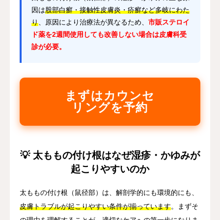
因は
股部白癬・接触性皮膚炎・疥癬など多岐にわた
り
、原因により治療法が異なるため、
市販ステロイ
ド薬を2週間使用しても改善しない場合は皮膚科受
診が必要。
まずはカウンセ
リングを予約
💡 太ももの付け根はなぜ湿疹・かゆみが
起こりやすいのか
太ももの付け根（鼠径部）は、解剖学的にも環境的にも、
皮膚トラブルが起こりやすい条件が揃っています
。まずそ
の理由を理解することが、適切なケアへの第一歩になりま