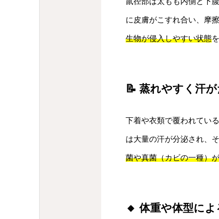
鼠径部は太もも内側と下
に皮膚がこすれ合い、摩
生物が侵入しやすい状態
📝 蒸れやすく汗
下着や衣類で覆われてい
は大量の汗が分泌され、
菌や真菌（カビの一種）
🔸 体重や体型に