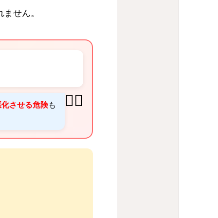
れません。
👩‍⚕️
悪化させる危険
も