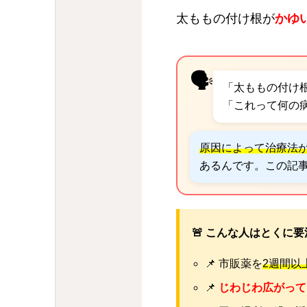
太ももの付け根が
かゆ
🗣️
「太ももの付け
「これって何の
原因によって治療法
あるんです。この記
🚨 こんな人はとくに
📌 市販薬を
2週間以
📌
じわじわ広がって