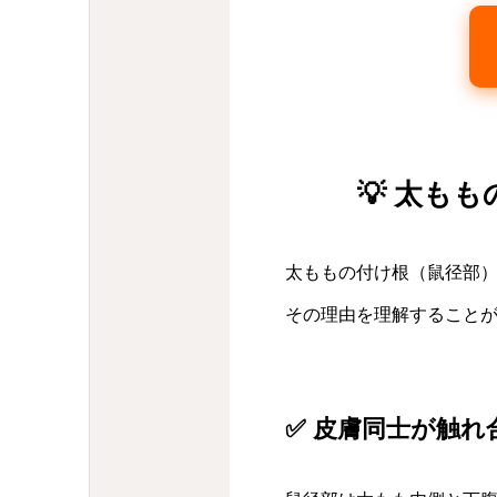
💡 太も
太ももの付け根（鼠径部
その理由を理解すること
✅ 皮膚同士が触れ