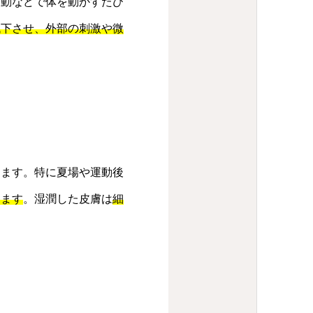
運動などで体を動かすたび
低下させ、外部の刺激や微
ります。特に夏場や運動後
きます
。湿潤した皮膚は
細