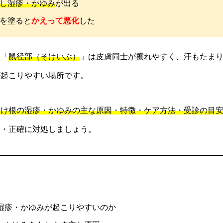
し湿疹・かゆみ
が出る
めを塗ると
かえって悪化
した
る「
鼠径部（そけいぶ）
」は皮膚同士が擦れやすく、汗もたま
が起こりやすい場所です。
付け根の湿疹・かゆみの主な原因・特徴・ケア方法・受診の目
に・正確に対処しましょう。
湿疹・かゆみが起こりやすいのか