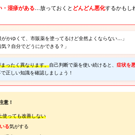
い・湿疹がある
…放っておくと
どんどん悪化
するかもし
根がかゆくて、市販薬を塗ってるけど全然よくならない…」
病気？自分でどうにかできる？」
がまったく異なります。
自己判断で薬を使い続けると、
症状を
事で正しい知識を確認しましょう！
要注意！
上使っても改善しない
いる
気がする