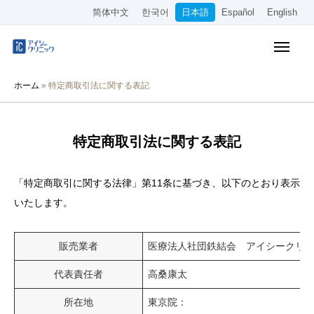
简体中文
한국어
日本語
Español
English
保険診療メニュー
ホーム
»
特定商取引法に関する表記
美容メニュー
料金表
特定商取引法に関する表記
オンライン診療
「特定商取引に関する法律」第11条に基づき、以下のとおり表示
当院について
いたします。
アクセス
販売業者
医療法人社団鉄結会 アイシークリ
WEB予約
代表責任者
高桑康太
所在地
東京院：
採用情報