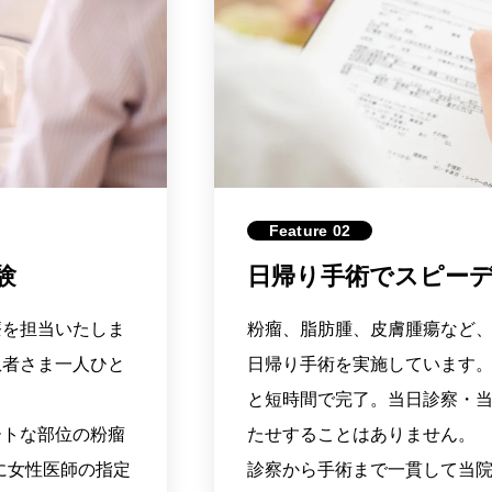
Feature 02
験
日帰り手術でスピー
療を担当いたしま
粉瘤、脂肪腫、皮膚腫瘍など
患者さま一人ひと
日帰り手術を実施しています。
と短時間で完了。当日診察・
ートな部位の粉瘤
たせすることはありません。
に女性医師の指定
診察から手術まで一貫して当