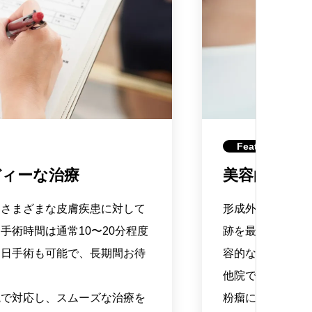
Feature 03
ディーな治療
美容的配慮
、さまざまな皮膚疾患に対して
形成外科専門医に
手術時間は通常10〜20分程度
跡を最小限に抑え
当日手術も可能で、長期間お待
容的な仕上がりに
他院で「難しい」
院で対応し、スムーズな治療を
粉瘤についても、