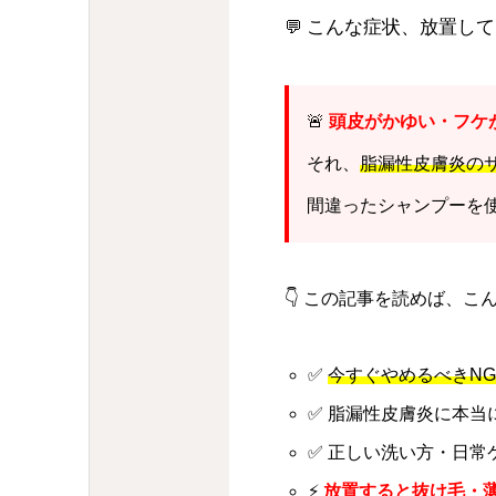
こんな症状、放置して
💬
🚨
頭皮がかゆい・フケ
それ、
脂漏性皮膚炎の
間違ったシャンプーを
👇 この記事を読めば、
✅
今すぐやめるべきN
✅ 脂漏性皮膚炎に本当
✅ 正しい洗い方・日常
⚡
放置すると抜け毛・