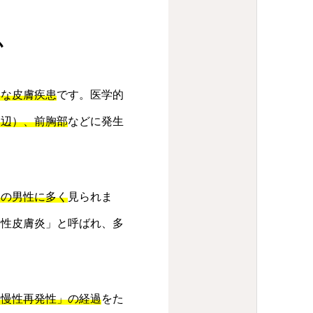
か
的な皮膚疾患
です。医学的
周辺）、前胸部
などに発生
ての男性に多く
見られま
漏性皮膚炎」と呼ばれ、多
「慢性再発性」の経過
をた