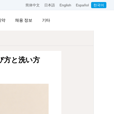
简体中文
日本語
English
Español
한국어
예약
채용 정보
기타
び方と洗い方