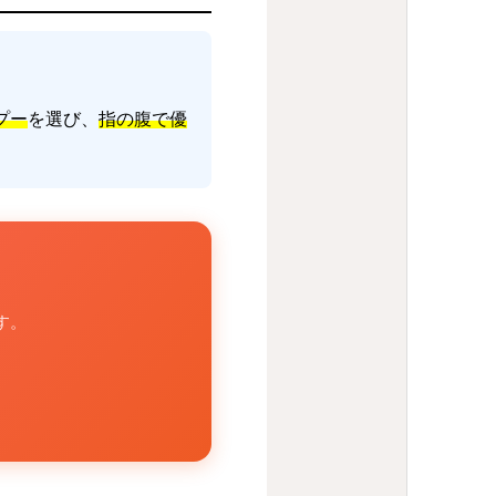
プー
を選び、
指の腹で優
す。