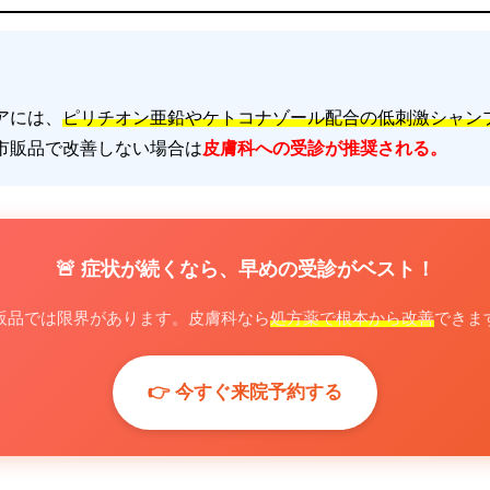
アには、
ピリチオン亜鉛やケトコナゾール配合の低刺激シャン
市販品で改善しない場合は
皮膚科への受診が推奨される。
🚨 症状が続くなら、早めの受診がベスト！
販品では限界があります。皮膚科なら
処方薬で根本から改善
できま
👉 今すぐ来院予約する