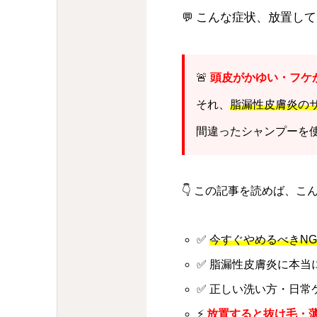
こんな症状、放置して
💬
🚨
頭皮がかゆい・フケ
それ、
脂漏性皮膚炎の
間違ったシャンプーを
👇 この記事を読めば、
✅
今すぐやめるべきN
✅ 脂漏性皮膚炎に本当
✅ 正しい洗い方・日常
⚡
放置すると抜け毛・