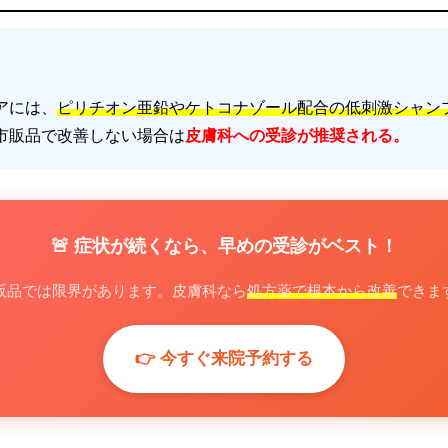
アには、
ピリチオン亜鉛やケトコナゾール配合の低刺激シャン
市販品で改善しない場合は
皮膚科への受診が推奨される。
🚨 症状が続くなら、早めの受診がベスト！
販品では限界があります。皮膚科なら
処方薬で根本から改善
できま
👉 今すぐ来院予約する