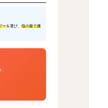
プー
を選び、
指の腹で優
す。