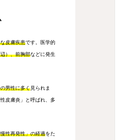
か
的な皮膚疾患
です。医学的
周辺）、前胸部
などに発生
ての男性に多く
見られま
漏性皮膚炎」と呼ばれ、多
「慢性再発性」の経過
をた