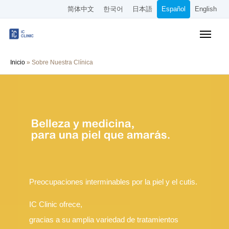
简体中文
한국어
日本語
Español
English
Tratamientos Cubiertos por el Seguro
Inicio
»
Sobre Nuestra Clínica
Tratamientos Estéticos
Precios
Sobre Nuestra Clínica
Cómo Llegar
Reserva Online
Preocupaciones interminables por la piel y el cutis.
Empleo
IC Clinic ofrece,
gracias a su amplia variedad de tratamientos
Otros