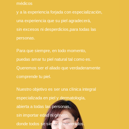
médicos
y a la experiencia forjada con especialización,
Idioma
una experiencia que su piel agradecerá,
简体中文
한국어
日本語
Español
English
sin excesos ni desperdicios,
para todas las
personas.
Para que siempre, en todo momento,
puedas amar tu piel natural tal como es.
Queremos ser el aliado que verdaderamente
comprende tu piel.
Nuestro objetivo es ser una clínica integral
especializada en piel y dermatología,
abierta a todas las personas,
sin importar edad ni género,
donde todos se sientan bienvenidos.