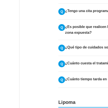
¿Tengo una cita programa
Q
¿Es posible que realicen 
Q
zona expuesta?
¿Qué tipo de cuidados so
Q
¿Cuánto cuesta el tratam
Q
¿Cuánto tiempo tarda en c
Q
Lipoma