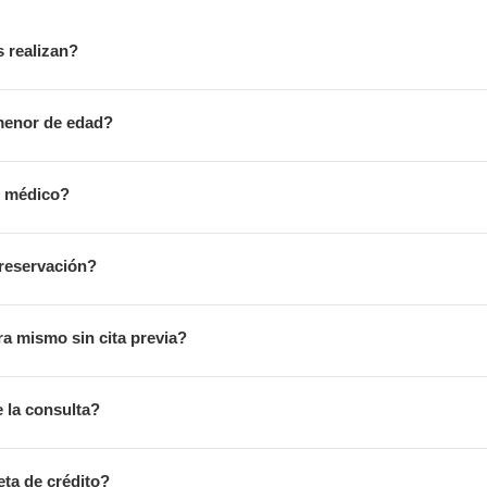
s realizan?
menor de edad?
o médico?
reservación?
ora mismo sin cita previa?
e la consulta?
eta de crédito?