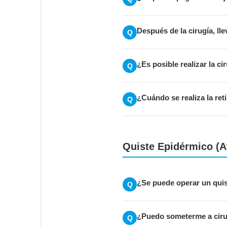
Después de la cirugía, l
Q
¿Es posible realizar la c
Q
¿Cuándo se realiza la ret
Q
Quiste Epidérmico (
¿Se puede operar un quis
Q
¿Puedo someterme a cirug
Q