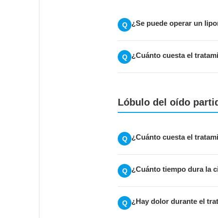
¿Se puede operar un lip
Q
¿Cuánto cuesta el tratam
Q
Lóbulo del oído parti
¿Cuánto cuesta el tratamie
Q
¿Cuánto tiempo dura la c
Q
¿Hay dolor durante el tr
Q