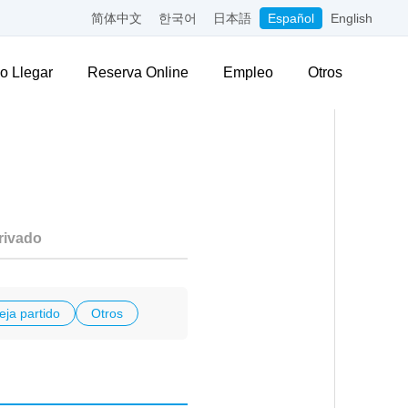
简体中文
한국어
日本語
Español
English
 Llegar
Reserva Online
Empleo
Otros
rivado
eja partido
Otros