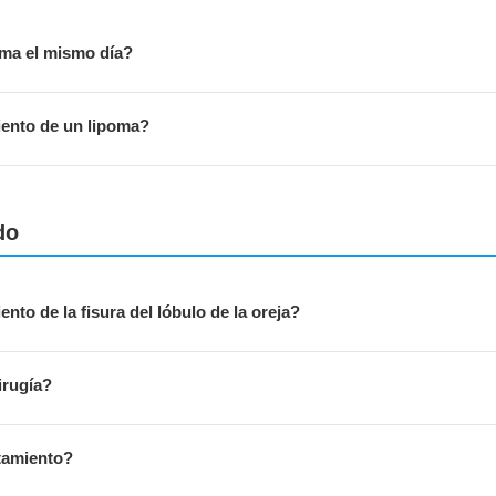
oma el mismo día?
iento de un lipoma?
do
nto de la fisura del lóbulo de la oreja?
irugía?
atamiento?