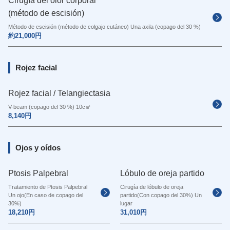
Cirugía del olor corporal
(método de escisión)
Método de escisión (método de colgajo cutáneo) Una axila (copago del 30 %)
約21,000円
Rojez facial
Rojez facial / Telangiectasia
V-beam (copago del 30 %) 10c㎡
8,140円
Ojos y oídos
Ptosis Palpebral
Lóbulo de oreja partido
Tratamiento de Ptosis Palpebral
Cirugía de lóbulo de oreja
Un ojo(En caso de copago del
partido(Con copago del 30%) Un
30%)
lugar
18,210円
31,010円