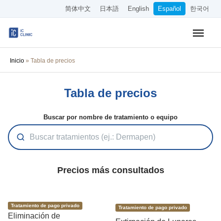
简体中文
日本語
English
Español
한국어
Tratamientos Cubiertos por el Seguro
Inicio
»
Tabla de precios
Tratamientos Estéticos
Tabla de precios
Precios
Sobre Nuestra Clínica
Buscar por nombre de tratamiento o equipo
Cómo Llegar
Reserva Online
Precios más consultados
Empleo
Tratamiento de pago privado
Tratamiento de pago privado
Otros
Eliminación de