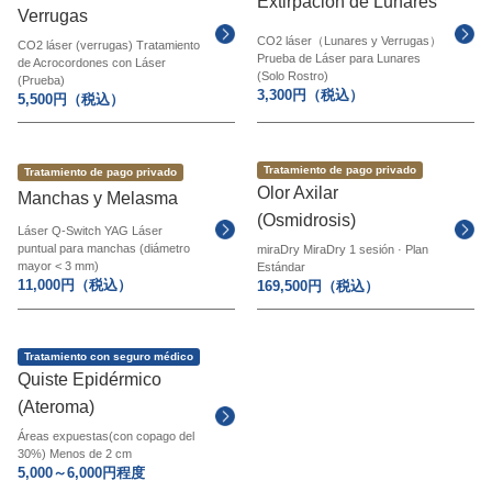
Extirpación de Lunares
Verrugas
CO2 láser（Lunares y Verrugas）
CO2 láser (verrugas) Tratamiento
Idioma
Prueba de Láser para Lunares
de Acrocordones con Láser
(Solo Rostro)
(Prueba)
简体中文
日本語
English
Español
한국어
3,300円（税込）
5,500円（税込）
Tratamiento de pago privado
Tratamiento de pago privado
Olor Axilar
Manchas y Melasma
(Osmidrosis)
Láser Q-Switch YAG Láser
puntual para manchas (diámetro
miraDry MiraDry 1 sesión · Plan
mayor < 3 mm)
Estándar
11,000円（税込）
169,500円（税込）
Tratamiento con seguro médico
Quiste Epidérmico
(Ateroma)
Áreas expuestas(con copago del
30%) Menos de 2 cm
5,000～6,000円程度