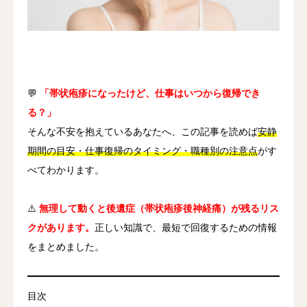
其他
语言
简体中文
日本語
English
Español
한국어
💬
「帯状疱疹になったけど、仕事はいつから復帰でき
る？」
そんな不安を抱えているあなたへ、この記事を読めば
安静
期間の目安・仕事復帰のタイミング・職種別の注意点
がす
べてわかります。
⚠️
無理して動くと後遺症（帯状疱疹後神経痛）が残るリス
クがあります。
正しい知識で、最短で回復するための情報
をまとめました。
目次