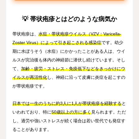
💡 帯状疱疹とはどのような病気か
帯状疱疹は、
水痘・帯状疱疹ウイルス（VZV：Varicella-
Zoster Virus）によって引き起こされる感染症
です。幼少
期に水ぼうそう（水痘）にかかったことがある人は、ウイ
ルスが完治後も体内の神経節に潜伏し続けています。そし
て、
加齢・疲労・ストレス・免疫低下などをきっかけにウ
イルスが再活性化
し、神経に沿って皮膚に炎症を起こすの
が帯状疱疹です。
日本では一生のうちに約3人に1人が帯状疱疹を経験する
と
いわれており、特に
50歳以上の方に多く
見られます。ただ
し、過労や強いストレスが続く場合は若い世代でも発症す
ることがあります。