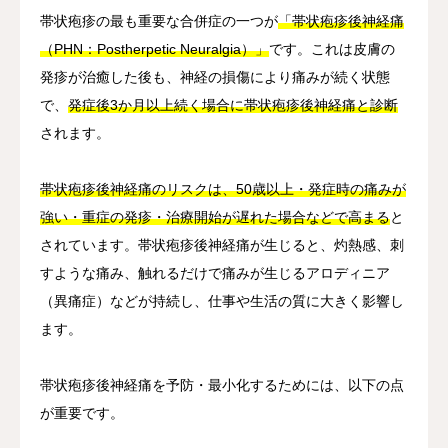
帯状疱疹の最も重要な合併症の一つが
「帯状疱疹後神経痛
（PHN：Postherpetic Neuralgia）」
です。これは皮膚の
発疹が治癒した後も、神経の損傷により痛みが続く状態
で、
発症後3か月以上続く場合に帯状疱疹後神経痛と診断
されます。
帯状疱疹後神経痛のリスクは、50歳以上・発症時の痛みが
強い・重症の発疹・治療開始が遅れた場合などで高まる
と
されています。帯状疱疹後神経痛が生じると、灼熱感、刺
すような痛み、触れるだけで痛みが生じるアロディニア
（異痛症）などが持続し、仕事や生活の質に大きく影響し
ます。
帯状疱疹後神経痛を予防・最小化するためには、以下の点
が重要です。