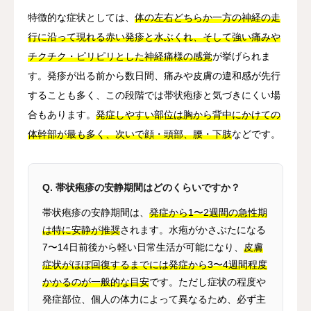
特徴的な症状としては、
体の左右どちらか一方の神経の走
行に沿って現れる赤い発疹と水ぶくれ、そして強い痛みや
チクチク・ピリピリとした神経痛様の感覚
が挙げられま
す。発疹が出る前から数日間、痛みや皮膚の違和感が先行
することも多く、この段階では帯状疱疹と気づきにくい場
合もあります。
発症しやすい部位は胸から背中にかけての
体幹部が最も多く、次いで顔・頭部、腰・下肢
などです。
Q. 帯状疱疹の安静期間はどのくらいですか？
帯状疱疹の安静期間は、
発症から1〜2週間の急性期
は特に安静が推奨
されます。水疱がかさぶたになる
7〜14日前後から軽い日常生活が可能になり、
皮膚
症状がほぼ回復するまでには発症から3〜4週間程度
かかるのが一般的な目安
です。ただし症状の程度や
発症部位、個人の体力によって異なるため、必ず主