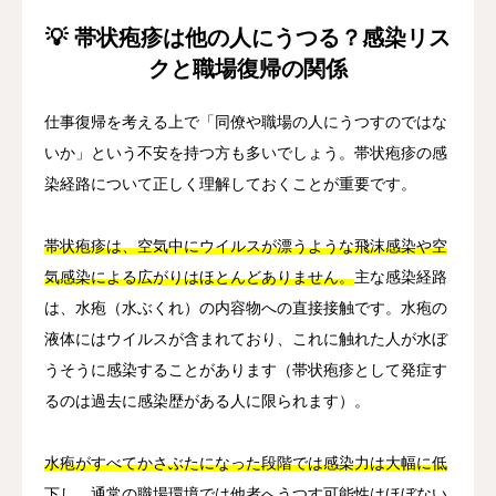
💡 帯状疱疹は他の人にうつる？感染リス
クと職場復帰の関係
仕事復帰を考える上で「同僚や職場の人にうつすのではな
いか」という不安を持つ方も多いでしょう。帯状疱疹の感
染経路について正しく理解しておくことが重要です。
帯状疱疹は、空気中にウイルスが漂うような飛沫感染や空
気感染による広がりはほとんどありません。
主な感染経路
は、水疱（水ぶくれ）の内容物への直接接触です。水疱の
液体にはウイルスが含まれており、これに触れた人が水ぼ
うそうに感染することがあります（帯状疱疹として発症す
るのは過去に感染歴がある人に限られます）。
水疱がすべてかさぶたになった段階では感染力は大幅に低
下し、通常の職場環境では他者へうつす可能性はほぼない