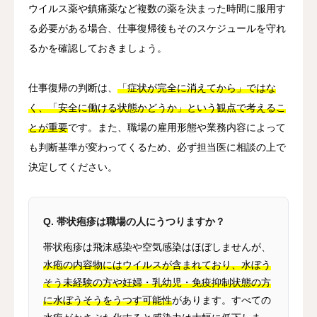
ウイルス薬や鎮痛薬など複数の薬を決まった時間に服用す
る必要がある場合、仕事復帰後もそのスケジュールを守れ
るかを確認しておきましょう。
仕事復帰の判断は、
「症状が完全に消えてから」ではな
く、「安全に働ける状態かどうか」という観点で考えるこ
とが重要
です。また、職場の雇用形態や業務内容によって
も判断基準が変わってくるため、必ず担当医に相談の上で
決定してください。
Q. 帯状疱疹は職場の人にうつりますか？
帯状疱疹は飛沫感染や空気感染はほぼしませんが、
水疱の内容物にはウイルスが含まれており、水ぼう
そう未経験の方や妊婦・乳幼児・免疫抑制状態の方
に水ぼうそうをうつす可能性
があります。すべての