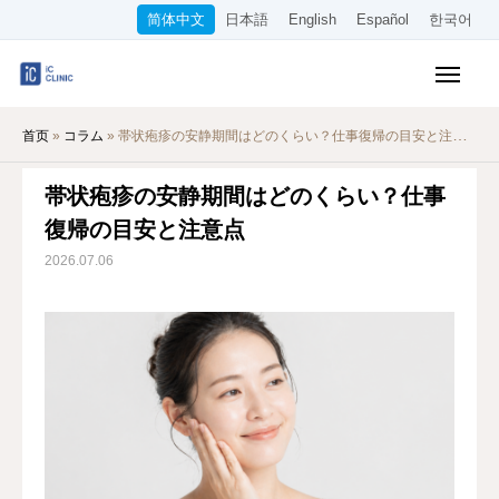
简体中文
日本語
English
Español
한국어
医保诊疗项目
首页
»
コラム
»
帯状疱疹の安静期間はどのくらい？仕事復帰の目安と注意点
美容项目
帯状疱疹の安静期間はどのくらい？仕事
收费标准
復帰の目安と注意点
在线诊疗
2026.07.06
关于本院
交通指南
WEB预约
招聘信息