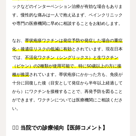
ックなどのインターベンション治療が有効な場合もありま
す。慢性的な痛みは一人で抱え込まず、ペインクリニック
や専門の医療機関に早めに相談することをお勧めします。
なお、
帯状疱疹ワクチンは発症予防や発症した場合の重症
化・後遺症リスクの低減に有効
とされています。現在日本
では、
不活化ワクチン（シングリックス）と生ワクチン
（ビケン）の2種類が使用可能で、特に50歳以上の方に接
種が推奨
されています。帯状疱疹にかかった方も、免疫が
十分に回復した後（目安として発症から半年以上経過して
から）にワクチンを接種することで、再発予防を図ること
ができます。ワクチンについては医療機関にご相談くださ
い。
👨‍⚕️ 当院での診療傾向【医師コメント】