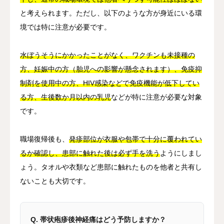
と考えられます。ただし、以下のような方が身近にいる環
境では特に注意が必要です。
水ぼうそうにかかったことがなく、ワクチンも未接種の
方、妊娠中の方（胎児への影響が懸念されます）、免疫抑
制剤を使用中の方、HIV感染などで免疫機能が低下してい
る方、生後数か月以内の乳児
などが特に注意が必要な対象
です。
職場復帰後も、
発疹部位が衣服や包帯で十分に覆われてい
るか確認し、患部に触れた後は必ず手を洗う
ようにしまし
ょう。タオルや衣類など患部に触れたものを他者と共有し
ないことも大切です。
Q. 帯状疱疹後神経痛はどう予防しますか？