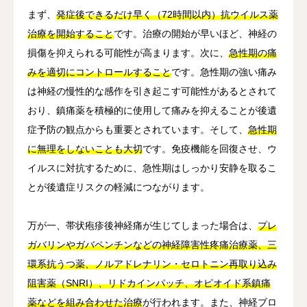
まず、
発症後できるだけ早く（72時間以内）抗ウイルス薬
治療を開始すること
です。治療の開始が早いほど、神経の
損傷を抑えられる可能性が高まります。次に、
急性期の痛
みを適切にコントロールすること
です。急性期の強い痛み
は神経の慢性的な感作を引き起こす可能性があるとされて
おり、鎮痛薬を積極的に使用して痛みを抑えることが後遺
症予防の観点からも重要とされています。そして、
急性期
に無理をしないことも大切
です。免疫機能を回復させ、ウ
イルスに対抗するために、急性期はしっかり安静を取るこ
とが後遺症リスクの軽減につながります。
万が一、帯状疱疹後神経痛が生じてしまった場合は、
プレ
ガバリンやガバペンチンなどの神経障害性疼痛治療薬、三
環系抗うつ薬、ノルアドレナリン・セロトニン再取り込み
阻害薬（SNRI）、リドカインパッチ、オピオイド系鎮痛
薬などを組み合わせた治療
が行われます。また、神経ブロ