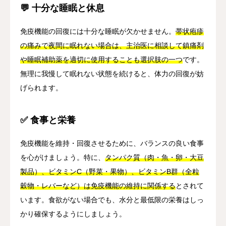
💬 十分な睡眠と休息
免疫機能の回復には十分な睡眠が欠かせません。
帯状疱疹
の痛みで夜間に眠れない場合は、主治医に相談して鎮痛剤
や睡眠補助薬を適切に使用することも選択肢の一つ
です。
無理に我慢して眠れない状態を続けると、体力の回復が妨
げられます。
✅ 食事と栄養
免疫機能を維持・回復させるために、バランスの良い食事
を心がけましょう。特に、
タンパク質（肉・魚・卵・大豆
製品）、ビタミンC（野菜・果物）、ビタミンB群（全粒
穀物・レバーなど）は免疫機能の維持に関係する
とされて
います。食欲がない場合でも、水分と最低限の栄養はしっ
かり確保するようにしましょう。