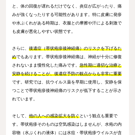
と、体の回復が遅れるだけでなく、炎症が広がったり、痛
みが強くなったりする可能性があります。特に皮膚に発疹
や水ぶくれがある時期は、衣服との摩擦や汗による刺激で
も皮膚が悪化しやすい状態です。
さらに、
後遺症（帯状疱疹後神経痛）のリスクを下げるた
め
でもあります。帯状疱疹後神経痛は、神経が十分に修復
されないまま慢性化した痛みです。
急性期に適切な治療と
安静を続けることが、後遺症予防の観点からも非常に重要
です。研究では、抗ウイルス薬を早期に使用し、安静を保
つことで帯状疱疹後神経痛のリスクが低下することが示さ
れています。
そして、
他の人への感染拡大を防ぐ
という観点も重要で
す。帯状疱疹そのものは空気感染はしませんが、水疱の内
容物（水ぶくれの液体）には水痘・帯状疱疹ウイルスが含