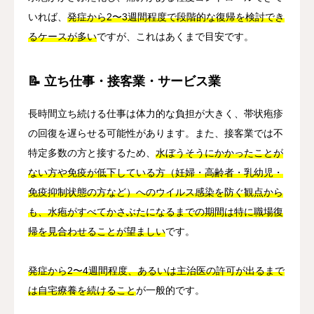
いれば、
発症から2〜3週間程度で段階的な復帰を検討でき
るケースが多い
ですが、これはあくまで目安です。
📝 立ち仕事・接客業・サービス業
長時間立ち続ける仕事は体力的な負担が大きく、帯状疱疹
の回復を遅らせる可能性があります。また、接客業では不
特定多数の方と接するため、
水ぼうそうにかかったことが
ない方や免疫が低下している方（妊婦・高齢者・乳幼児・
免疫抑制状態の方など）へのウイルス感染を防ぐ観点から
も、水疱がすべてかさぶたになるまでの期間は特に職場復
帰を見合わせることが望ましい
です。
発症から2〜4週間程度、あるいは主治医の許可が出るまで
は自宅療養を続けること
が一般的です。