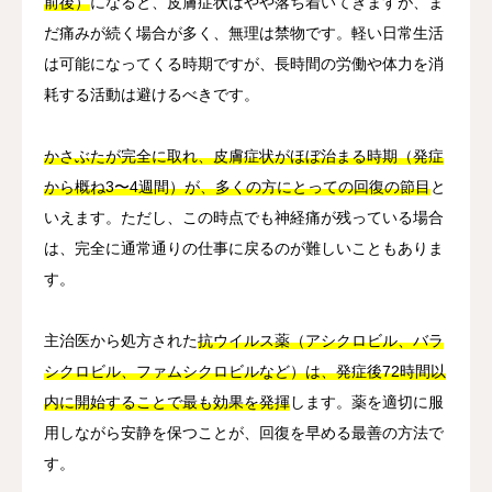
前後）
になると、皮膚症状はやや落ち着いてきますが、ま
だ痛みが続く場合が多く、無理は禁物です。軽い日常生活
は可能になってくる時期ですが、長時間の労働や体力を消
耗する活動は避けるべきです。
かさぶたが完全に取れ、皮膚症状がほぼ治まる時期（発症
から概ね3〜4週間）が、多くの方にとっての回復の節目
と
いえます。ただし、この時点でも神経痛が残っている場合
は、完全に通常通りの仕事に戻るのが難しいこともありま
す。
主治医から処方された
抗ウイルス薬（アシクロビル、バラ
シクロビル、ファムシクロビルなど）は、発症後72時間以
内に開始することで最も効果を発揮
します。薬を適切に服
用しながら安静を保つことが、回復を早める最善の方法で
す。