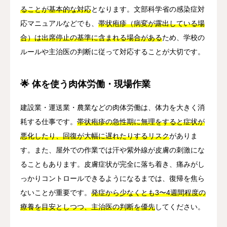
ることが基本的な対応
となります。文部科学省の感染症対
応マニュアルなどでも、
帯状疱疹（病変が露出している場
合）は出席停止の基準に含まれる場合がある
ため、学校の
ルールや主治医の判断に従って対応することが大切です。
🌟 体を使う肉体労働・現場作業
建設業・運送業・農業などの肉体労働は、体力を大きく消
耗する仕事です。
帯状疱疹の急性期に無理をすると症状が
悪化したり、回復が大幅に遅れたりするリスク
がありま
す。また、屋外での作業では汗や紫外線が皮膚の刺激にな
ることもあります。皮膚症状が完全に落ち着き、痛みがし
っかりコントロールできるようになるまでは、復帰を焦ら
ないことが重要です。
発症から少なくとも3〜4週間程度の
療養を目安としつつ、主治医の判断を優先
してください。