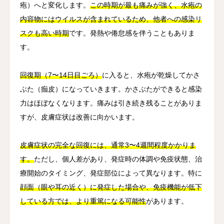
疱）へと変化します。
この時期が最も痛みが強く、水疱の
内容物にはウイルスが含まれているため、他者への感染リ
スクも高い時期
です。発熱や倦怠感を伴うこともありま
す。
回復期（7〜14日目ごろ）
に入ると、水疱が乾燥してかさ
ぶた（痂皮）になっていきます。かさぶたができると感染
力はほぼなくなります。痛みは引き続き残ることがありま
すが、皮膚症状は改善に向かいます。
皮膚症状の完全な回復には、通常3〜4週間程度かかりま
す。
ただし、個人差があり、発症時の体調や免疫状態、治
療開始のタイミング、発症部位によって異なります。特に
顔面（眼や耳の近く）に発症した場合や、免疫機能が低下
している方では、より重篤になる可能性
があります。