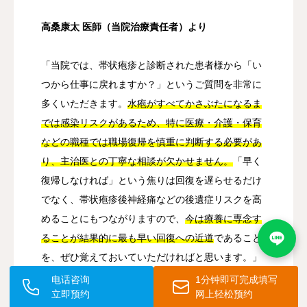
高桑康太 医師（当院治療責任者）より
「当院では、帯状疱疹と診断された患者様から「い
つから仕事に戻れますか？」というご質問を非常に
多くいただきます。
水疱がすべてかさぶたになるま
では感染リスクがあるため、特に医療・介護・保育
などの職種では職場復帰を慎重に判断する必要があ
り、主治医との丁寧な相談が欠かせません。
「早く
復帰しなければ」という焦りは回復を遅らせるだけ
でなく、帯状疱疹後神経痛などの後遺症リスクを高
めることにもつながりますので、
今は療養に専念す
ることが結果的に最も早い回復への近道
であること
を、ぜひ覚えておいていただければと思います。」
电话咨询
1分钟即可完成填写
立即预约
网上轻松预约