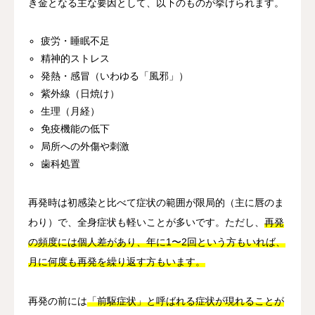
き金となる主な要因として、以下のものが挙げられます。
疲労・睡眠不足
精神的ストレス
発熱・感冒（いわゆる「風邪」）
紫外線（日焼け）
生理（月経）
免疫機能の低下
局所への外傷や刺激
歯科処置
再発時は初感染と比べて症状の範囲が限局的（主に唇のま
わり）で、全身症状も軽いことが多いです。ただし、
再発
の頻度には個人差があり、年に1〜2回という方もいれば、
月に何度も再発を繰り返す方もいます。
再発の前には
「前駆症状」と呼ばれる症状が現れることが