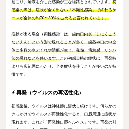
起こり、唾液を介した感染が主な経路とされています。
初
感染の際は、症状が全く出ない「不顕性感染」で終わるケ
ースが全体の約70〜80%を占めると言われています。
症状が出る場合（顕性感染）は、
歯肉口内炎（しにくこう
ないえん）という形で現れることが多く、歯茎や口の中全
体に多数の水ぶくれや潰瘍が生じ、発熱、倦怠感、リンパ
節の腫れなどを伴います。
この初感染時の症状は、再発時
よりも広範囲にわたり、全身症状を伴うことが多いのが特
徴です。
⚡ 再発（ウイルスの再活性化）
初感染後、ウイルスは神経節に潜伏し続けます。何らかの
きっかけでウイルスが再活性化すると、口唇周辺に症状が
現れます。これが「再発性口唇ヘルペス」です。再発の引