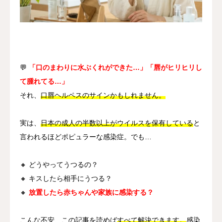
其他
语言
简体中文
日本語
English
Español
한국어
💬
「口のまわりに水ぶくれができた…」「唇がヒリヒリし
て腫れてる…」
それ、
口唇ヘルペスのサインかもしれません。
実は、
日本の成人の半数以上がウイルスを保有している
と
言われるほどポピュラーな感染症。でも…
🔸 どうやってうつるの？
🔸 キスしたら相手にうつる？
🔸
放置したら赤ちゃんや家族に感染する？
こんな不安、この記事を読めば
すべて解決できます。
感染