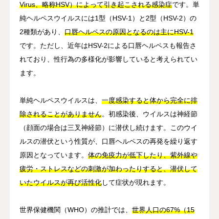
Virus、略称HSV）によって引き起こされる感染症
です。単
純ヘルペスウイルスには1型（HSV-1）と2型（HSV-2）の
2種類があり、
口唇ヘルペスの原因となるのは主にHSV-1
です。ただし、近年はHSV-2による口唇ヘルペスも報告さ
れており、性行為の多様化が影響していると考えられてい
ます。
単純ヘルペスウイルスは、
一度感染すると体から完全に排
除されることがありません
。初感染後、ウイルスは神経節
（顔面の場合は三叉神経節）に潜伏し続けます。このウイ
ルスの潜伏という性質が、口唇ヘルペスの再発を繰り返す
原因となっています。
体の免疫力が低下したり、紫外線や
疲労・ストレスなどの刺激が加わったりすると、潜伏して
いたウイルスが再び活性化
して症状が現れます。
世界保健機関（WHO）の推計では、
世界人口の67%（15