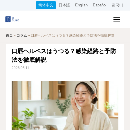
简体中文
日本語
English
Español
한국어
医保诊疗项目
首页
»
コラム
»
口唇ヘルペスはうつる？感染経路と予防法を徹底解説
美容项目
口唇ヘルペスはうつる？感染経路と予防
收费标准
法を徹底解説
在线诊疗
2026.05.11
关于本院
交通指南
WEB预约
招聘信息