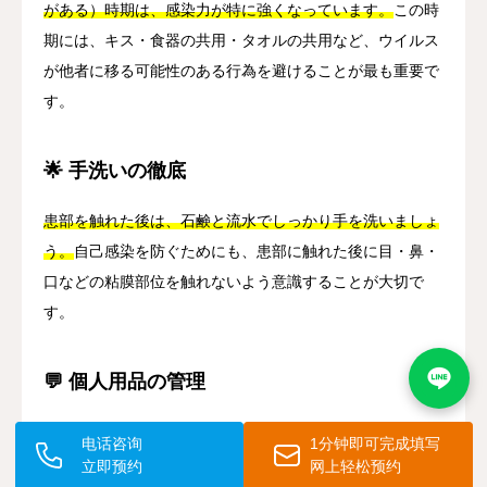
がある）時期は、感染力が特に強くなっています。
この時
期には、キス・食器の共用・タオルの共用など、ウイルス
が他者に移る可能性のある行為を避けることが最も重要で
す。
🌟 手洗いの徹底
患部を触れた後は、石鹸と流水でしっかり手を洗いましょ
う。
自己感染を防ぐためにも、患部に触れた後に目・鼻・
口などの粘膜部位を触れないよう意識することが大切で
す。
💬 個人用品の管理
タオル、コップ、リップクリーム、食器などは個人専用の
电话咨询
1分钟即可完成填写
ものを使用し、他の人と共用しないようにしましょう。
特
立即预约
网上轻松预约