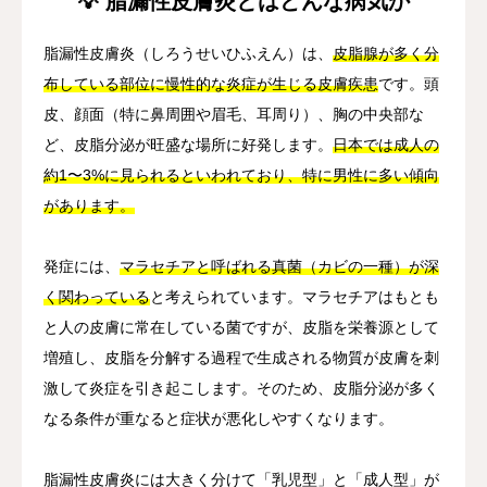
💡 脂漏性皮膚炎とはどんな病気か
脂漏性皮膚炎（しろうせいひふえん）は、
皮脂腺が多く分
布している部位に慢性的な炎症が生じる皮膚疾患
です。頭
皮、顔面（特に鼻周囲や眉毛、耳周り）、胸の中央部な
ど、皮脂分泌が旺盛な場所に好発します。
日本では成人の
約1〜3%に見られるといわれており、特に男性に多い傾向
があります。
発症には、
マラセチアと呼ばれる真菌（カビの一種）が深
く関わっている
と考えられています。マラセチアはもとも
と人の皮膚に常在している菌ですが、皮脂を栄養源として
増殖し、皮脂を分解する過程で生成される物質が皮膚を刺
激して炎症を引き起こします。そのため、皮脂分泌が多く
なる条件が重なると症状が悪化しやすくなります。
脂漏性皮膚炎には大きく分けて「乳児型」と「成人型」が