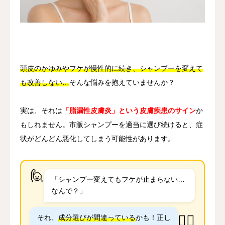
其他
语言
简体中文
日本語
English
Español
한국어
頭皮のかゆみやフケが慢性的に続き、シャンプーを変えて
も改善しない…
そんな悩みを抱えていませんか？
実は、それは
「脂漏性皮膚炎」という皮膚疾患のサイン
か
もしれません。市販シャンプーを適当に選び続けると、症
状がどんどん悪化してしまう可能性があります。
🙋
「シャンプー変えてもフケが止まらない…
なんで？」
👨‍⚕️
それ、
成分選びが間違っている
かも！正し