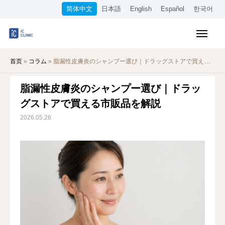
简体中文
日本語
English
Español
한국어
医保诊疗项目
首页
»
コラム
»
脂漏性皮膚炎のシャンプー選び｜ドラッグストアで買える市販品を解説
美容项目
脂漏性皮膚炎のシャンプー選び｜ドラッ
收费标准
グストアで買える市販品を解説
在线诊疗
2026.05.26
关于本院
交通指南
WEB预约
招聘信息