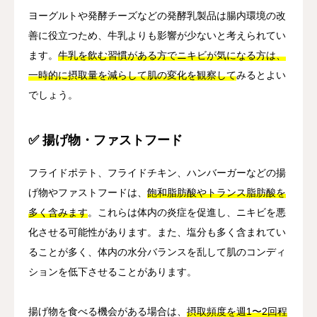
ヨーグルトや発酵チーズなどの発酵乳製品は腸内環境の改
善に役立つため、牛乳よりも影響が少ないと考えられてい
ます。
牛乳を飲む習慣がある方でニキビが気になる方は、
一時的に摂取量を減らして肌の変化を観察して
みるとよい
でしょう。
✅ 揚げ物・ファストフード
フライドポテト、フライドチキン、ハンバーガーなどの揚
げ物やファストフードは、
飽和脂肪酸やトランス脂肪酸を
多く含みます
。これらは体内の炎症を促進し、ニキビを悪
化させる可能性があります。また、塩分も多く含まれてい
ることが多く、体内の水分バランスを乱して肌のコンディ
ションを低下させることがあります。
揚げ物を食べる機会がある場合は、
摂取頻度を週1〜2回程