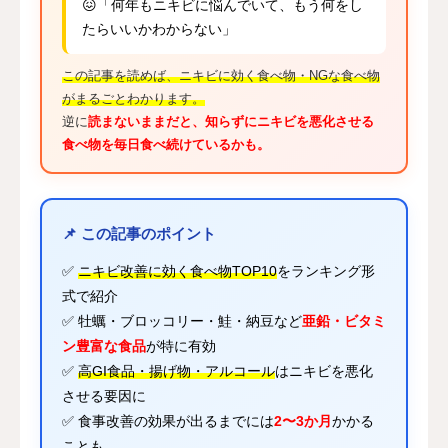
😖「何年もニキビに悩んでいて、もう何をし
たらいいかわからない」
この記事を読めば、ニキビに効く食べ物・NGな食べ物
がまるごとわかります。
逆に
読まないままだと、知らずにニキビを悪化させる
食べ物を毎日食べ続けているかも。
📌 この記事のポイント
✅
ニキビ改善に効く食べ物TOP10
をランキング形
式で紹介
✅ 牡蠣・ブロッコリー・鮭・納豆など
亜鉛・ビタミ
ン豊富な食品
が特に有効
✅
高GI食品・揚げ物・アルコール
はニキビを悪化
させる要因に
✅ 食事改善の効果が出るまでには
2〜3か月
かかる
ことも