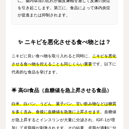
に、腸内環境の乱れが腸皮膚軸を通じて皮膚の炎症
を引き起こします。第三に、食品によって体内炎症
が促進または抑制されます。
✨ ニキビを悪化させる食べ物とは？
ニキビに良い食べ物を取り入れると同時に、
ニキビを悪化
させる食べ物を控えることも同じくらい重要
です。以下に
代表的な食品を挙げます。
🌟 高GI食品（血糖値を急上昇させる食品）
白米、白パン、うどん、菓子パン、甘い飲み物などは糖質
を多く含み、食後に血糖値を急激に上昇させます
。血糖値
が急上昇するとインスリンが大量に分泌され、IGF-1が増
加して皮脂腺が刺激されます。その結果、皮脂が過剰に分