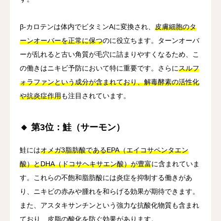
β-カロテンは体内でビタミンAに変換され、
皮膚細胞のタ
ーンオーバーを正常に保つ
のに役立ちます。ターンオーバ
ーが乱れると古い角質が毛穴に詰まりやすくなるため、こ
の働きはニキビ予防において特に重要です。さらに
スルフ
ォラファンという成分が含まれており、解毒酵素の活性化
や抗炎症作用
も注目されています。
🔸 第3位：鮭（サーモン）
鮭には
オメガ3脂肪酸であるEPA（エイコサペンタエン
酸）とDHA（ドコサヘキサエン酸）が豊富
に含まれていま
す。これらの不飽和脂肪酸には炎症を抑制する働きがあ
り、ニキビの赤みや腫れを和らげる効果が期待できます。
また、アスタキサンチンという強力な抗酸化物質も含まれ
ており、皮脂の酸化を防ぐ効果があります。