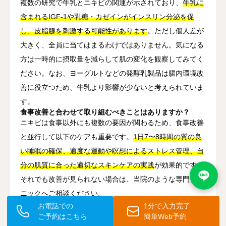
複数の研究で牛乳とニキビの関連が示されており、
牛乳に
含まれるIGF-1や乳糖・カゼインがインスリン分泌を促
し、皮脂腺を刺激する可能性があります
。ただし個人差が
大きく、全員に当てはまるわけではありません。気になる
方は一時的に摂取量を減らして肌の変化を観察してみてく
ださい。なお、ヨーグルトなどの発酵乳製品は腸内環境改
善に役立つため、牛乳より影響が少ないと考えられていま
す。
食事改善と合わせて取り組むべきことはありますか？
ニキビは食事以外にも複数の要因が関わるため、食事改善
と並行して以下のケアも重要です。
1日7〜8時間の質の良
い睡眠の確保、適度な運動や瞑想によるストレス管理、自
分の肌質に合った適切なスキンケアの実践
が効果的です。
それでも改善が見られない場合は、当院のような専門クリ
ニックへご相談ください。
お電話での
1分で入力完了
ご予約はこちら
簡単Web予約