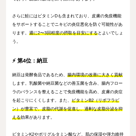
さらに鮭にはビタミンDも含まれており、皮膚の免疫機能
をサポートすることでニキビの炎症悪化を防ぐ可能性があ
ります。
週に2〜3回程度の摂取を目安にする
とよいでしょ
う。
⚡ 第4位：納豆
納豆は発酵食品であるため、
腸内環境の改善に大きく貢献
します。乳酸菌や納豆菌などの善玉菌を含み、腸内フロー
ラのバランスを整えることで免疫機能を高め、皮膚の炎症
を起こりにくくします。また、
ビタミンB2（リボフラビ
ン）が豊富で、皮脂の代謝を促進し、過剰な皮脂分泌を抑
える
効果があります。
ビタミンK2やポリグルタミン酸など、肌の保湿や弾力維持