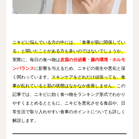
その他
言語
简体中文
日本語
English
Español
한국어
ニキビに悩んでいる方の中には、「食事が肌に関係してい
る」と聞いたことがある方も多いのではないでしょうか。
実際に、毎日の食べ物は
皮脂の分泌量・腸内環境・ホルモ
ンバランス
に影響を与えるため、ニキビの発生や悪化と深
く関わっています。
スキンケアをどれだけ頑張っても、食
事が乱れていると肌の状態はなかなか改善しません。
この
記事では、ニキビに効く食べ物をランキング形式でわかり
やすくまとめるとともに、ニキビを悪化させる食品や、日
常生活で取り入れやすい食事のポイントについても詳しく
解説します。