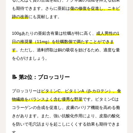
も期待できます。さらに亜鉛は
傷の修復を促進し、ニキビ
跡の改善
にも貢献します。
100gあたりの亜鉛含有量は牡蠣が特に高く、
成人男性の1
日の推奨量（11mg）を牡蠣数個で満たすことができま
す
。ただし、過剰摂取は銅の吸収を妨げるため、適度な量
を心がけましょう。
📝 第2位：ブロッコリー
ブロッコリーは
ビタミンC、ビタミンA（β-カロテン）、食
物繊維をバランスよく含む優秀な野菜
です。ビタミンCは
コラーゲンの合成を促進し、皮膚のバリア機能を高める働
きがあります。また、強い抗酸化作用により、皮脂の酸化
を防いで毛穴詰まりを起こしにくくする効果も期待できま
す。