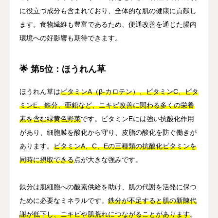
に役立つ成分も含まれており、全体的な肌の健康に貢献し
ます。食物繊維も豊富であるため、便通改善を通じた腸内
環境への好影響も期待できます。
🌟 第5位：ほうれん草
ほうれん草は
ビタミンA（β-カロテン）、ビタミンC、ビタ
ミンE、鉄分、亜鉛など、ニキビ改善に関わる多くの栄養
素を含む緑黄色野菜
です。ビタミンEには強い抗酸化作用
があり、細胞膜を酸化から守り、皮脂の酸化を防ぐ働きが
あります。
ビタミンA、C、Eの三種類の抗酸化ビタミンを
同時に摂取できる
点が大きな強みです。
鉄分は肌細胞への酸素供給を助け、肌の代謝を活発に保つ
ために必要なミネラルです。
鉄分が不足すると肌の新陳代
謝が低下し、ニキビや肌荒れにつながることがあります
。