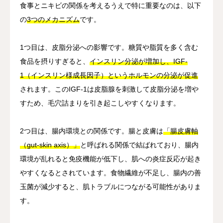
食事とニキビの関係を考えるうえで特に重要なのは、以下
の
3つのメカニズム
です。
1つ目は、皮脂分泌への影響です。糖質や脂質を多く含む
食品を摂りすぎると、
インスリン分泌が増加し、IGF-
1（インスリン様成長因子）というホルモンの分泌が促進
されます。このIGF-1は皮脂腺を刺激して皮脂分泌を増や
すため、毛穴詰まりを引き起こしやすくなります。
2つ目は、腸内環境との関係です。腸と皮膚は
「腸皮膚軸
（gut-skin axis）」
と呼ばれる関係で結ばれており、腸内
環境が乱れると免疫機能が低下し、肌への炎症反応が起き
やすくなるとされています。食物繊維が不足し、腸内の善
玉菌が減少すると、肌トラブルにつながる可能性がありま
す。