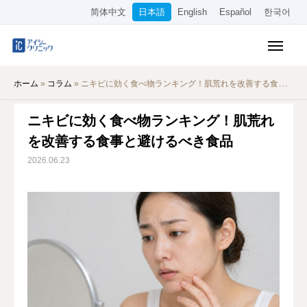
简体中文
日本語
English
Español
한국어
保険診療メニュー
ホーム
»
コラム
»
ニキビに効く食べ物ランキング！肌荒れを改善する食事と避けるべき食品
美容メニュー
ニキビに効く食べ物ランキング！肌荒れ
料金表
を改善する食事と避けるべき食品
オンライン診療
2026.06.23
当院について
アクセス
WEB予約
採用情報