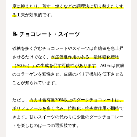
度に抑えたり、蒸す・焼くなどの調理法に切り替えたりす
る
工夫が効果的です。
📝 チョコレート・スイーツ
砂糖を多く含むチョコレートやスイーツは血糖値を急上昇
させるだけでなく、
炎症促進作用のある「最終糖化産物
（AGEs）」の生成を促す可能性があります
。AGEsは皮膚
のコラーゲンを変性させ、皮膚のバリア機能を低下させる
ことが知られています。
ただし、
カカオ含有量70%以上のダークチョコレートは、
ポリフェノールを多く含み、抗酸化・抗炎症作用が期待
で
きます。甘いスイーツの代わりに少量のダークチョコレー
トを楽しむのは一つの選択肢です。