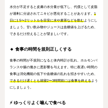
水分が不足すると皮膚の水分量が低下し、代償として皮脂
が過剰に分泌されてニキビが悪化することがあります。
1
日に1.5〜2リットルを目安に水や麦茶などを飲む
ようにし
ましょう。甘い飲み物やジュースは血糖値を上げるため、
できるだけ控えることが望ましいです。
🔸 食事の時間を規則正しくする
食事の時間が不規則になると体内時計が乱れ、ホルモンバ
ランスや腸の働きに悪影響を与えます。特に夜遅い時間の
食事は消化機能の低下や血糖値の乱れを招きやすいため、
できるだけ遅くとも就寝2〜3時間前には食事を終える
よう
にしましょう。
⚡ ゆっくりよく噛んで食べる