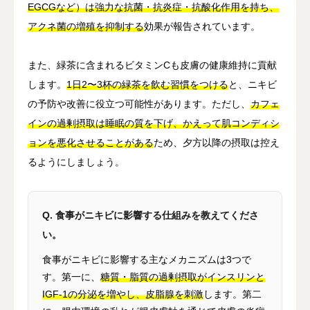
EGCGなど）は強力な抗菌・抗炎症・抗酸化作用を持ち、
アクネ菌の増殖を抑制する
効果が報告されています。
また、緑茶に含まれるビタミンCも皮膚の健康維持に貢献
します。
1日2〜3杯の緑茶を飲む習慣をつける
と、ニキビ
の予防や改善に役立つ可能性があります。ただし、
カフェ
インの過剰摂取は睡眠の質を下げ、かえって肌コンディシ
ョンを悪化させることがある
ため、夕方以降の摂取は控え
るようにしましょう。
Q. 食事がニキビに影響する仕組みを教えてくださ
い。
食事がニキビに影響する主なメカニズムは3つで
す。第一に、
糖質・脂質の過剰摂取がインスリンと
IGF-1の分泌を増やし、皮脂腺を刺激
します。第二