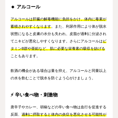
🔸 アルコール
アルコールは肝臓の解毒機能に負担をかけ、体内に毒素が
蓄積されやすくなります
。また、利尿作用により体が脱水
状態になると皮膚の水分も失われ、皮脂が過剰に分泌され
てニキビが悪化しやすくなります。さらにアルコールは
ビ
タミンB群や亜鉛など、肌に必要な栄養素の吸収を妨げる
こともあります。
飲酒の機会がある場合は量を抑え、アルコールと同量以上
の水を飲むことで脱水を防ぐよう心がけましょう。
⚡ 辛い食べ物・刺激物
唐辛子やカレー、胡椒などの辛い食べ物は血行を促進する
反面、
過剰に摂取すると体内の炎症を悪化させる可能性が