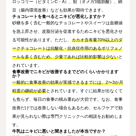
ロッコリー（ビタミンC・A）、鮭（オメガ3脂肪酸）、納
豆（腸内環境改善）なども効果が期待できます。
チョコレートを食べるとニキビが悪化しますか？
砂糖を多く含む一般的なチョコレートやスイーツは血糖値
を急上昇させ、皮脂分泌を促進するためニキビを悪化させ
る可能性があります。ただし、
カカオ含有量70%以上のダ
ークチョコレートは抗酸化・抗炎症作用のあるポリフェノ
ールを多く含むため、少量であれば比較的影響は少ない
と
されています。
食事改善でニキビが改善するまでどのくらいかかります
か？
一般的に食事改善の効果が実感できるまでには、2〜3か月
程度の継続が必要
とされています。すぐに結果が出なくて
も焦らず、毎日の食事の積み重ねが大切です。なお、食事
改善だけでは改善しない場合もあるため、セルフケアで効
果が見られない際は専門クリニックへの相談をお勧めしま
す。
牛乳はニキビに悪いと聞きましたが本当ですか？