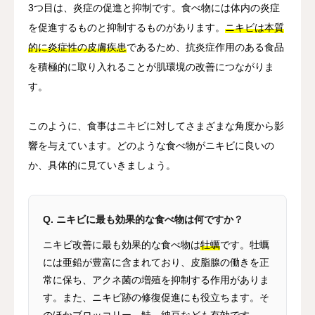
3つ目は、炎症の促進と抑制です。食べ物には体内の炎症
を促進するものと抑制するものがあります。
ニキビは本質
的に炎症性の皮膚疾患
であるため、抗炎症作用のある食品
を積極的に取り入れることが肌環境の改善につながりま
す。
このように、食事はニキビに対してさまざまな角度から影
響を与えています。どのような食べ物がニキビに良いの
か、具体的に見ていきましょう。
Q. ニキビに最も効果的な食べ物は何ですか？
ニキビ改善に最も効果的な食べ物は
牡蠣
です。牡蠣
には亜鉛が豊富に含まれており、皮脂腺の働きを正
常に保ち、アクネ菌の増殖を抑制する作用がありま
す。また、ニキビ跡の修復促進にも役立ちます。そ
のほかブロッコリー、鮭、納豆なども有効です。