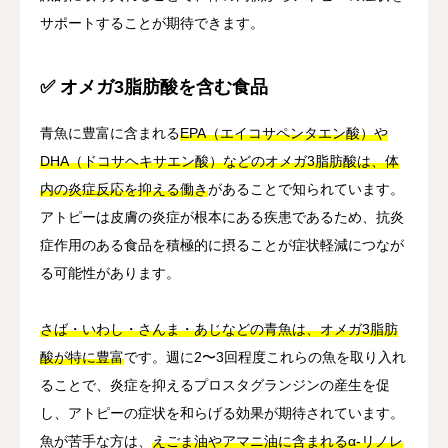
サポートすることが期待できます。
✅ オメガ3脂肪酸を含む食品
青魚に豊富に含まれる
EPA（エイコサペンタエン酸）や
DHA（ドコサヘキサエン酸）などのオメガ3脂肪酸は、体
内の炎症反応を抑える働き
があることで知られています。
アトピーは皮膚の炎症が根本にある疾患であるため、抗炎
症作用のある食品を積極的に摂ることが症状軽減につなが
る可能性があります。
さば・いわし・さんま・あじなどの青魚は、オメガ3脂肪
酸が特に豊富
です。週に2〜3回程度これらの魚を取り入れ
ることで、炎症を抑えるプロスタグランジンの産生を促
し、アトピーの症状を和らげる効果が期待されています。
魚が苦手な方は、
えごま油やアマニ油に含まれるα-リノレ