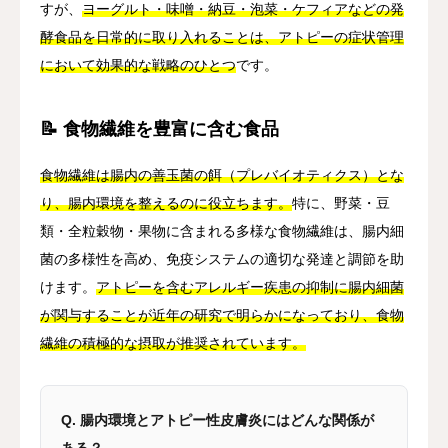
すが、
ヨーグルト・味噌・納豆・泡菜・ケフィアなどの発
酵食品を日常的に取り入れることは、アトピーの症状管理
において効果的な戦略のひとつ
です。
📝 食物繊維を豊富に含む食品
食物繊維は腸内の善玉菌の餌（プレバイオティクス）とな
り、腸内環境を整えるのに役立ちます。
特に、野菜・豆
類・全粒穀物・果物に含まれる多様な食物繊維は、腸内細
菌の多様性を高め、免疫システムの適切な発達と調節を助
けます。
アトピーを含むアレルギー疾患の抑制に腸内細菌
が関与することが近年の研究で明らかになっており、食物
繊維の積極的な摂取が推奨されています。
Q. 腸内環境とアトピー性皮膚炎にはどんな関係が
ある？