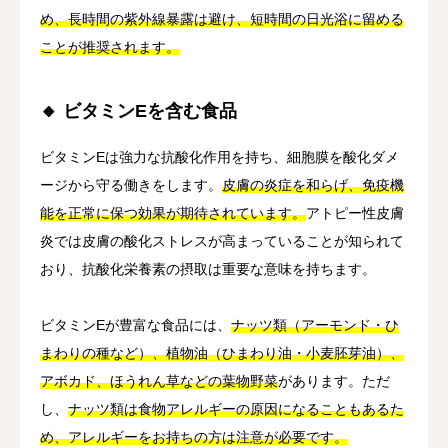
め、長時間の紫外線暴露は避け、短時間の日光浴に留める
ことが推奨されます。
🔸 ビタミンEを含む食品
ビタミンEは強力な抗酸化作用を持ち、細胞膜を酸化ダメ
ージから守る働きをします。
皮膚の炎症を和らげ、免疫機
能を正常に保つ効果が期待されています。
アトピー性皮膚
炎では皮膚の酸化ストレスが高まっていることが知られて
おり、抗酸化栄養素の摂取は重要な意味を持ちます。
ビタミンEが豊富な食品には、
ナッツ類（アーモンド・ひ
まわりの種など）、植物油（ひまわり油・小麦胚芽油）、
アボカド、ほうれん草などの葉物野菜
があります。ただ
し、
ナッツ類は食物アレルギーの原因になることもあるた
め、アレルギーをお持ちの方は注意が必要です。