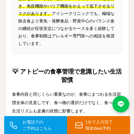
き、免疫機能やバリア機能をかえって低下させるリ
スクがあります。
アイシークリニックでも、極端な
除去食より青魚・発酵食品・野菜中心のバランス食
の継続が症状安定につながるケースを多く経験して
おり、食事制限はアレルギー専門医への相談を推奨
しています。
💡 アトピーの食事管理で意識したい生活
習慣
食事内容と同じくらい重要なのが、食事にまつわる生活習
慣全体の見直しです。食べ物の選択だけでなく、食べ方や
生活リズムも皮膚の状態に影響します。
お電話での
1分で入力完了
ご予約はこちら
簡単Web予約
💬 規則正しい食事リズムを守る