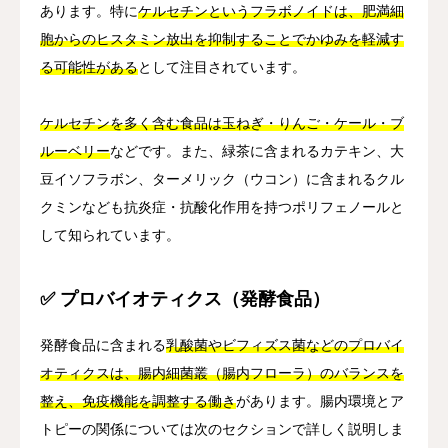
あります。特に
ケルセチンというフラボノイドは、肥満細
胞からのヒスタミン放出を抑制することでかゆみを軽減す
る可能性がある
として注目されています。
ケルセチンを多く含む食品は玉ねぎ・りんご・ケール・ブ
ルーベリー
などです。また、緑茶に含まれるカテキン、大
豆イソフラボン、ターメリック（ウコン）に含まれるクル
クミンなども抗炎症・抗酸化作用を持つポリフェノールと
して知られています。
✅ プロバイオティクス（発酵食品）
発酵食品に含まれる
乳酸菌やビフィズス菌などのプロバイ
オティクスは、腸内細菌叢（腸内フローラ）のバランスを
整え、免疫機能を調整する働き
があります。腸内環境とア
トピーの関係については次のセクションで詳しく説明しま