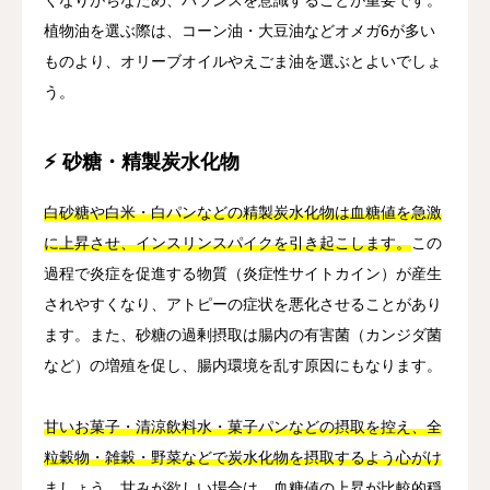
植物油を選ぶ際は、コーン油・大豆油などオメガ6が多い
ものより、オリーブオイルやえごま油を選ぶとよいでしょ
う。
⚡ 砂糖・精製炭水化物
白砂糖や白米・白パンなどの精製炭水化物は血糖値を急激
に上昇させ、インスリンスパイクを引き起こします。
この
過程で炎症を促進する物質（炎症性サイトカイン）が産生
されやすくなり、アトピーの症状を悪化させることがあり
ます。また、砂糖の過剰摂取は腸内の有害菌（カンジダ菌
など）の増殖を促し、腸内環境を乱す原因にもなります。
甘いお菓子・清涼飲料水・菓子パンなどの摂取を控え、全
粒穀物・雑穀・野菜などで炭水化物を摂取するよう心がけ
ましょう。
甘みが欲しい場合は、血糖値の上昇が比較的穏