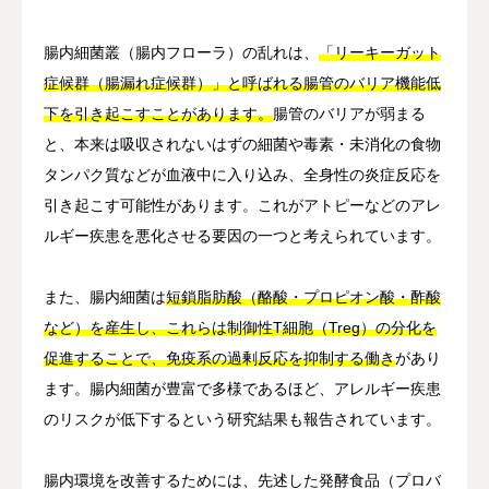
腸内細菌叢（腸内フローラ）の乱れは、
「リーキーガット
症候群（腸漏れ症候群）」と呼ばれる腸管のバリア機能低
下を引き起こすことがあります。
腸管のバリアが弱まる
と、本来は吸収されないはずの細菌や毒素・未消化の食物
タンパク質などが血液中に入り込み、全身性の炎症反応を
引き起こす可能性があります。これがアトピーなどのアレ
ルギー疾患を悪化させる要因の一つと考えられています。
また、腸内細菌は
短鎖脂肪酸（酪酸・プロピオン酸・酢酸
など）を産生し、これらは制御性T細胞（Treg）の分化を
促進することで、免疫系の過剰反応を抑制する働き
があり
ます。腸内細菌が豊富で多様であるほど、アレルギー疾患
のリスクが低下するという研究結果も報告されています。
腸内環境を改善するためには、先述した発酵食品（プロバ