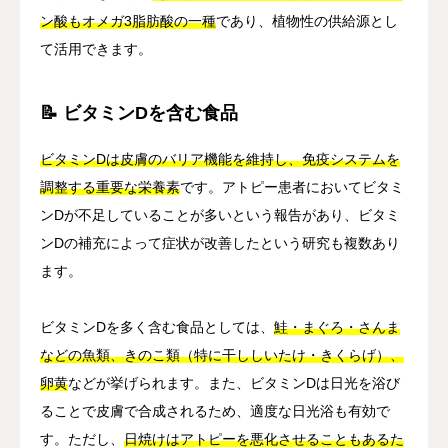
ン酸もオメガ3脂肪酸の一種
であり、植物性の供給源とし
て活用できます。
📝 ビタミンDを含む食品
ビタミンDは皮膚のバリア機能を維持し、免疫システムを
調整する重要な栄養素
です。アトピー患者においてビタミ
ンDが不足していることが多いという報告があり、ビタミ
ンDの補充によって症状が改善したという研究も複数あり
ます。
ビタミンDを多く含む食品としては、
鮭・まぐろ・さんま
などの魚類、きのこ類（特に干ししいたけ・きくらげ）、
卵黄
などが挙げられます。また、ビタミンDは日光を浴び
ることで皮膚で合成されるため、適度な日光浴も有効で
す。ただし、
日焼けはアトピーを悪化させることもあるた