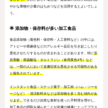
やかな果物や少量のはちみつなどを活用するとよいでしょ
う。
🌟 添加物・保存料が多い加工食品
食品添加物（着色料・保存料・人工香料など）の中には、
アトピーや蕁麻疹などのアレルギー反応を引き起こしたり
悪化させたりするものが含まれることがあります。特に
安
息香酸・亜硫酸塩・タルトラジン（食用黄色4号）など
は、一部の人において皮膚症状を悪化させる可能性がある
と報告されています。
インスタント食品・スナック菓子・加工肉（ハム・ソーセ
ージなど）・清涼飲料水などは添加物を多く含む傾向があ
ります。
できるだけ自然な食材を使った手料理を増やし、
加工食品の摂取を減らすことが皮膚の健康にとってプラス