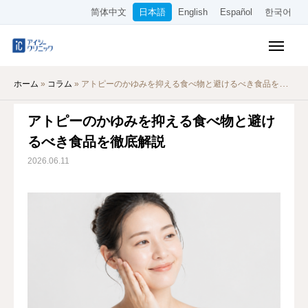
简体中文
日本語
English
Español
한국어
保険診療メニュー
ホーム
»
コラム
»
アトピーのかゆみを抑える食べ物と避けるべき食品を徹底解説
美容メニュー
アトピーのかゆみを抑える食べ物と避け
料金表
るべき食品を徹底解説
オンライン診療
2026.06.11
当院について
アクセス
WEB予約
採用情報