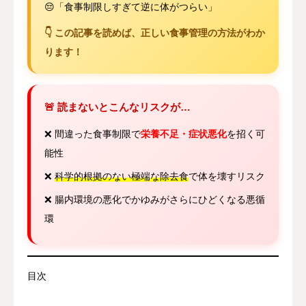
😔「食事制限しすぎて逆に体がつらい」
👇 この記事を読めば、正しい食事管理の方法がわか
ります！
🚨 読まないとこんなリスクが…
❌ 間違った食事制限で
栄養不足・症状悪化
を招く可
能性
❌
科学的根拠のない極端な除去食
で体を壊すリスク
❌ 腸内環境の悪化でかゆみがさらにひどくなる悪循
環
目次