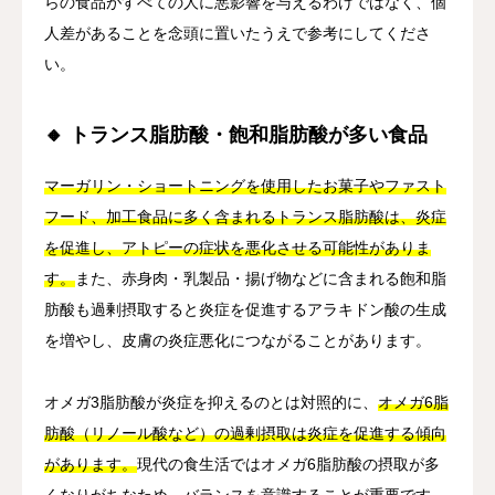
らの食品がすべての人に悪影響を与えるわけではなく、個
人差があることを念頭に置いたうえで参考にしてくださ
い。
🔸 トランス脂肪酸・飽和脂肪酸が多い食品
マーガリン・ショートニングを使用したお菓子やファスト
フード、加工食品に多く含まれるトランス脂肪酸は、炎症
を促進し、アトピーの症状を悪化させる可能性がありま
す。
また、赤身肉・乳製品・揚げ物などに含まれる飽和脂
肪酸も過剰摂取すると炎症を促進するアラキドン酸の生成
を増やし、皮膚の炎症悪化につながることがあります。
オメガ3脂肪酸が炎症を抑えるのとは対照的に、
オメガ6脂
肪酸（リノール酸など）の過剰摂取は炎症を促進する傾向
があります。
現代の食生活ではオメガ6脂肪酸の摂取が多
くなりがちなため、バランスを意識することが重要です。