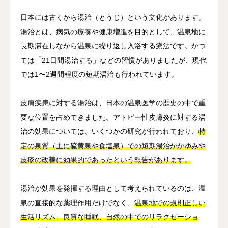
日本には古くから湯治（とうじ）という文化があります。
湯治とは、病気の療養や健康増進を目的として、温泉地に
長期滞在しながら温泉に繰り返し入浴する療法です。かつ
ては「21日間湯治する」などの習慣がありましたが、現代
では1〜2週間程度の短期湯治も行われています。
皮膚疾患に対する湯治は、日本の温泉医学の歴史の中で重
要な位置を占めてきました。アトピー性皮膚炎に対する湯
治の効果については、いくつかの研究が行われており、
特
定の泉質（主に硫黄泉や食塩泉）での短期湯治がかゆみや
皮疹の改善に効果的であったという報告があります。
湯治が効果を発揮する理由として考えられているのは、温
泉の直接的な薬理作用だけでなく、
温泉地での規則正しい
生活リズム、良質な睡眠、自然の中でのリラクゼーショ