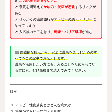
🚨
この記事を読まないと…
📌 泉質を間違えて
かゆみ・炎症が悪化
するリスクが
ある
📌 せっかくの温泉旅行が
アトピーの悪化トリガー
に
なってしまう
📌 入浴後のケアを怠り、
乾燥・バリア破壊
が進む
👨‍⚕️
医療的な観点から、安全に温泉を楽しむためのす
べてをこの記事でお伝えします。
温泉を活用したい方にも、入ることをためらってい
る方にも、ぜひ最後まで読んでみてください。
目次
アトピー性皮膚炎とはどんな病気か
温泉がアトピーに与える影響