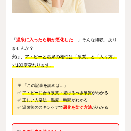
その他
言語
简体中文
日本語
English
Español
한국어
「
温泉に入ったら肌が悪化した…
」そんな経験、あり
ませんか？
実は、
アトピーと温泉の相性は「泉質」と「入り方」
で180度変わります。
💬 「この記事を読めば…」
✅
アトピーに合う泉質・避けるべき泉質
がわかる
✅
正しい入浴法・温度・時間
がわかる
✅ 温泉後のスキンケアで
悪化を防ぐ方法
がわかる