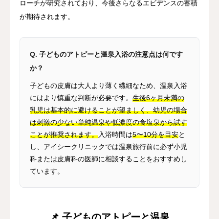
ローチが研究されており、今後さらなるエビデンスの蓄積
が期待されます。
Q. 子どものアトピーと温泉入浴の注意点は何です
か？
子どもの皮膚は大人より薄く繊細なため、温泉入浴
にはより慎重な判断が必要です。
生後6ヶ月未満の
乳児は基本的に避けることが望ましく、幼児の場合
は刺激の少ない単純温泉や低濃度の食塩泉から試す
ことが推奨されます。
入浴時間は
5〜10分を目安
と
し、アイシークリニックでは温泉旅行前に必ず小児
科または皮膚科の医師に相談することをおすすめし
ています。
📌 子どものアトピーと温泉