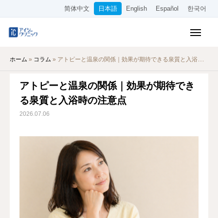
简体中文
日本語
English
Español
한국어
保険診療メニュー
ホーム
»
コラム
»
アトピーと温泉の関係｜効果が期待できる泉質と入浴時の注意点
美容メニュー
アトピーと温泉の関係｜効果が期待でき
料金表
る泉質と入浴時の注意点
オンライン診療
2026.07.06
当院について
アクセス
WEB予約
採用情報