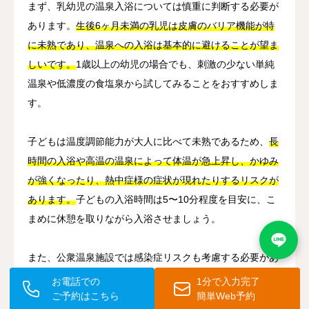
まず、乳幼児の温泉入浴については慎重に判断する必要が
あります。
生後6ヶ月未満の乳児は皮膚のバリア機能が特
に未熟であり、温泉への入浴は基本的に避けることが望ま
しいです。
1歳以上の幼児の場合でも、刺激の少ない単純
温泉や低濃度の食塩泉から試してみることをおすすめしま
す。
子どもは温度調節能力が大人に比べて未熟であるため、
長
時間の入浴や高温の温泉によって体温が急上昇し、かゆみ
が強くなったり、熱中症様の症状が現れたりするリスクが
あります。
子どもの入浴時間は5〜10分程度を目安に、こ
まめに休憩を取りながら入浴させましょう。
また、公衆温泉施設では感染症リスクも考慮する必要があ
ります。
アトピー性皮膚炎の子どもは皮膚のバリア機能が
お電話での
1分で入力完了
低下しているため、水いぼ（伝染性軟属腫）などの皮膚感
ご予約はこちら
簡単Web予約