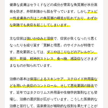
健康な皮膚はセラミドなどの成分が豊富な角質層が水分蒸
発を防ぎ、外部刺激から肌を守っています。しかし
アトピ
ー性皮膚炎の方はこの角質層の構造が乱れており、わずか
な刺激でも炎症を起こしてしまいます。
主な症状は
強いかゆみと湿疹
で、症状が良くなったり悪く
なったりを繰り返す「寛解と増悪」のサイクルが特徴で
す。悪化要因としては、
ダニやほこりなどのアレルゲン、
発汗、乾燥、精神的ストレス、食べ物、感染症
などさまざ
まなものが知られています。
治療の基本は
保湿によるスキンケア、ステロイド外用薬な
どを用いた炎症のコントロール、そして悪化要因の除去
で
す。近年ではタクロリムス外用薬や生物学的製剤なども登
場し、治療の選択肢が広がっています。こうした医療的な
治療と並行して、温泉療法が補助的な役割を果たすことが