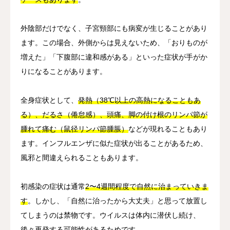
外陰部だけでなく、子宮頸部にも病変が生じることがあり
ます。この場合、外側からは見えないため、「おりものが
増えた」「下腹部に違和感がある」といった症状が手がか
りになることがあります。
全身症状として、
発熱（38℃以上の高熱になることもあ
る）、だるさ（倦怠感）、頭痛、脚の付け根のリンパ節が
腫れて痛む（鼠径リンパ節腫脹）
などが現れることもあり
ます。インフルエンザに似た症状が出ることがあるため、
風邪と間違えられることもあります。
初感染の症状は通常
2〜4週間程度で自然に治まっていきま
す
。しかし、「自然に治ったから大丈夫」と思って放置し
てしまうのは禁物です。ウイルスは体内に潜伏し続け、
後々再発する可能性があるためです。