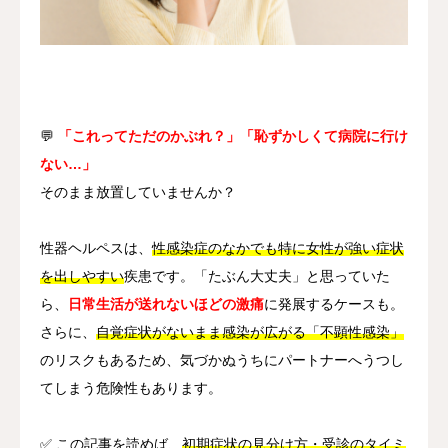
その他
言語
简体中文
日本語
English
Español
한국어
💬
「これってただのかぶれ？」「恥ずかしくて病院に行け
ない…」
そのまま放置していませんか？
性器ヘルペスは、
性感染症のなかでも特に女性が強い症状
を出しやすい
疾患です。「たぶん大丈夫」と思っていた
ら、
日常生活が送れないほどの激痛
に発展するケースも。
さらに、
自覚症状がないまま感染が広がる「不顕性感染」
のリスクもあるため、気づかぬうちにパートナーへうつし
てしまう危険性もあります。
✅ この記事を読めば、
初期症状の見分け方・受診のタイミ