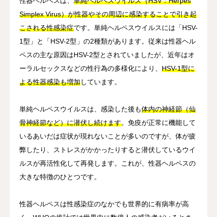
性器ヘルペスは、
単純ヘルペスウイルス（HSV：Herpes
Simplex Virus）が性器やその周辺に感染することで引き起
こされる性感染症
です。単純ヘルペスウイルスには「HSV-
1型」と「HSV-2型」の2種類があります。従来は性器ヘル
ペスの主な原因はHSV-2型とされていましたが、近年はオ
ーラルセックスなどの性行為の多様化により、
HSV-1型に
よる性器感染も増加
しています。
単純ヘルペスウイルスは、感染した後も
体内の神経節（仙
骨神経節など）に潜伏し続けます
。免疫が正常に機能して
いるあいだは症状が現れないことが多いのですが、体が疲
弊したり、ストレスがかかったりすると潜伏しているウイ
ルスが再活性化して再発します。これが、性器ヘルペスの
大きな特徴のひとつです。
性器ヘルペスは性感染症のなかでも世界的に有病率が高