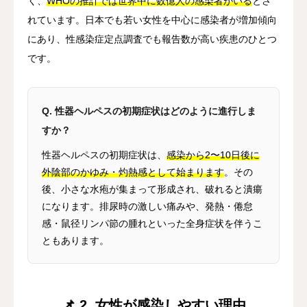
く、
WHOの推計では世界中に数億人の感染者がいる
とさ
れています。日本でも若い女性を中心に感染者が増加傾向
にあり、性感染症定点調査でも報告数が高い疾患のひとつ
です。
Q. 性器ヘルペスの初期症状はどのように進行しま
すか？
性器ヘルペスの初期症状は、
感染から2〜10日後に
外陰部のかゆみ・灼熱感として始まります
。その
後、小さな水疱が集まって形成され、破れると潰瘍
になります。排尿時の激しい痛みや、発熱・倦怠
感・鼠径リンパ節の腫れといった全身症状を伴うこ
ともあります。
📌 2. 女性が感染しやすい理由