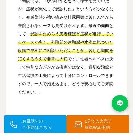
「当院では、「かぶれかと思って様子を見ていた
が、症状が悪化して受診した」という方が少なくな
く、初感染時の強い痛みや排尿困難に苦しんでから
来院されるケースも見受けられます。最近の傾向と
して、
受診をためらう患者様ほど症状が進行してい
るケースが多く、外陰部の違和感や水疱に気づいた
段階で早めにご相談いただくことが、苦しむ期間を
短くするうえで非常に大切
です。性器ヘルペスは決
して特別な方がかかる疾患ではなく、適切な治療と
生活習慣の工夫によって十分にコントロールできま
すので、一人で抱え込まず、どうぞ安心してご来院
ください。」
💪 よくある質問
お電話での
1分で入力完了
ご予約はこちら
簡単Web予約
性器ヘルペスの初期症状はどのように現れますか？