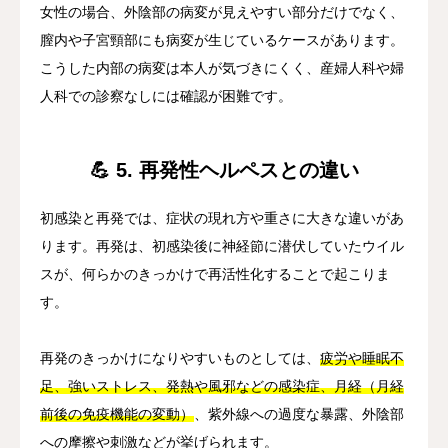
女性の場合、外陰部の病変が見えやすい部分だけでなく、
膣内や子宮頸部にも病変が生じているケースがあります。
こうした内部の病変は本人が気づきにくく、産婦人科や婦
人科での診察なしには確認が困難です。
💪 5. 再発性ヘルペスとの違い
初感染と再発では、症状の現れ方や重さに大きな違いがあ
ります。再発は、初感染後に神経節に潜伏していたウイル
スが、何らかのきっかけで再活性化することで起こりま
す。
再発のきっかけになりやすいものとしては、
疲労や睡眠不
足、強いストレス、発熱や風邪などの感染症、月経（月経
前後の免疫機能の変動）
、紫外線への過度な暴露、外陰部
への摩擦や刺激などが挙げられます。