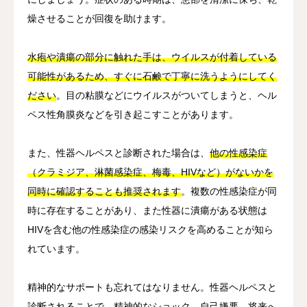
燥させることが回復を助けます。
水疱や潰瘍の部分に触れた手は、ウイルスが付着している
可能性があるため、すぐに石鹸で丁寧に洗うようにしてく
ださい
。目の粘膜などにウイルスがついてしまうと、ヘル
ペス性角膜炎などを引き起こすことがあります。
また、性器ヘルペスと診断された場合は、
他の性感染症
（クラミジア、淋菌感染症、梅毒、HIVなど）がないかを
同時に確認することも推奨されます
。複数の性感染症が同
時に存在することがあり、また性器に潰瘍がある状態は
HIVを含む他の性感染症の感染リスクを高めることが知ら
れています。
精神的なサポートも忘れてはなりません。性器ヘルペスと
診断されることで、精神的なショック、自己嫌悪、将来へ