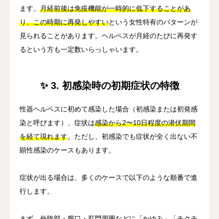
ます。
月経前後は免疫機能が一時的に低下することがあ
り、この時期に再発しやすい
という女性特有のパターンが
見られることがあります。ヘルペスが月経のたびに再発す
るという方も一定数いらっしゃいます。
✨ 3. 初感染時の初期症状の特徴
性器ヘルペスに初めて感染した場合（初感染または初発感
染と呼びます）、症状は
感染から2〜10日程度の潜伏期間
を経て現れます
。ただし、初感染でも症状が全く出ない不
顕性感染のケースもあります。
症状が出る場合は、多くのケースで以下のような順番で進
行します。
まず、外陰部・膣口・肛門周囲などに
「かゆみ」「チクチ