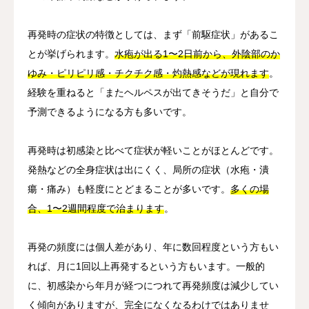
再発時の症状の特徴としては、まず「前駆症状」があるこ
とが挙げられます。
水疱が出る1〜2日前から、外陰部のか
ゆみ・ピリピリ感・チクチク感・灼熱感などが現れます
。
経験を重ねると「またヘルペスが出てきそうだ」と自分で
予測できるようになる方も多いです。
再発時は初感染と比べて症状が軽いことがほとんどです。
発熱などの全身症状は出にくく、局所の症状（水疱・潰
瘍・痛み）も軽度にとどまることが多いです。
多くの場
合、1〜2週間程度で治まります
。
再発の頻度には個人差があり、年に数回程度という方もい
れば、月に1回以上再発するという方もいます。一般的
に、初感染から年月が経つにつれて再発頻度は減少してい
く傾向がありますが、完全になくなるわけではありませ