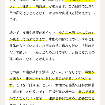
クとした痛み」「灼熱感」
が現れます。この段階では見た
目の変化はほとんどなく、かぶれや皮膚炎と間違えやすい
です。
続いて、皮膚や粘膜が赤くなり、
小さな水疱（水ぶくれ）
が集まって出来てきます
。水疱の内部にはウイルスを含む
液体が入っています。水疱は非常に痛みを伴い、「触れる
だけで痛い」「下着が当たるだけで辛い」と感じるほどの
強い痛みになることがあります。
その後、水疱は破れて潰瘍（びらん）になります。
潰瘍が
出来ると、排尿のたびに激しい痛みが走ることがありま
す
。これを「排尿痛」といい、女性の初感染では特に顕著
に現れることが多いです。症状が重い場合は、
痛みで排尿
ができなくなり（尿閉）、泌尿器科的な対応が必要になる
ケースもあります
。