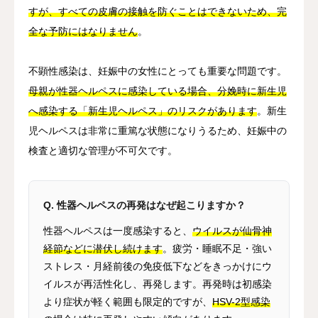
すが、すべての皮膚の接触を防ぐことはできないため、完
全な予防にはなりません
。
不顕性感染は、妊娠中の女性にとっても重要な問題です。
母親が性器ヘルペスに感染している場合、分娩時に新生児
へ感染する「新生児ヘルペス」のリスクがあります
。新生
児ヘルペスは非常に重篤な状態になりうるため、妊娠中の
検査と適切な管理が不可欠です。
Q. 性器ヘルペスの再発はなぜ起こりますか？
性器ヘルペスは一度感染すると、
ウイルスが仙骨神
経節などに潜伏し続けます
。疲労・睡眠不足・強い
ストレス・月経前後の免疫低下などをきっかけにウ
イルスが再活性化し、再発します。再発時は初感染
より症状が軽く範囲も限定的ですが、
HSV-2型感染