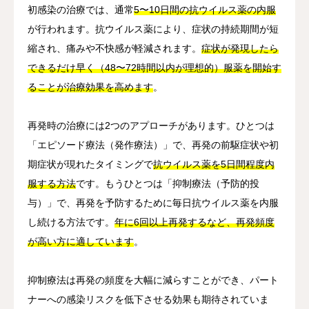
初感染の治療では、通常
5〜10日間の抗ウイルス薬の内服
が行われます。抗ウイルス薬により、症状の持続期間が短
縮され、痛みや不快感が軽減されます。
症状が発現したら
できるだけ早く（48〜72時間以内が理想的）服薬を開始す
ることが治療効果を高めます
。
再発時の治療には2つのアプローチがあります。ひとつは
「エピソード療法（発作療法）」で、再発の前駆症状や初
期症状が現れたタイミングで
抗ウイルス薬を5日間程度内
服する方法
です。もうひとつは「抑制療法（予防的投
与）」で、再発を予防するために毎日抗ウイルス薬を内服
し続ける方法です。
年に6回以上再発するなど、再発頻度
が高い方に適しています
。
抑制療法は再発の頻度を大幅に減らすことができ、パート
ナーへの感染リスクを低下させる効果も期待されていま