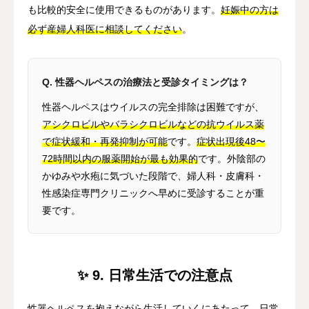
も比較的安全に使用できるものがあります。
妊娠中の方は
必ず産婦人科医に相談してください
。
Q. 性器ヘルペスの治療法と受診タイミングは？
性器ヘルペスはウイルスの完全排除は困難ですが、
アシクロビルやバラシクロビルなどの抗ウイルス薬
で症状緩和・再発抑制が可能
です。
症状出現後48〜
72時間以内の服薬開始が最も効果的
です。外陰部の
かゆみや水疱に気づいた段階で、婦人科・皮膚科・
性感染症専門クリニックへ早めに受診することが重
要です。
✨ 9. 日常生活での注意点
性器ヘルペスを抱えながら生活していくにあたって、日常