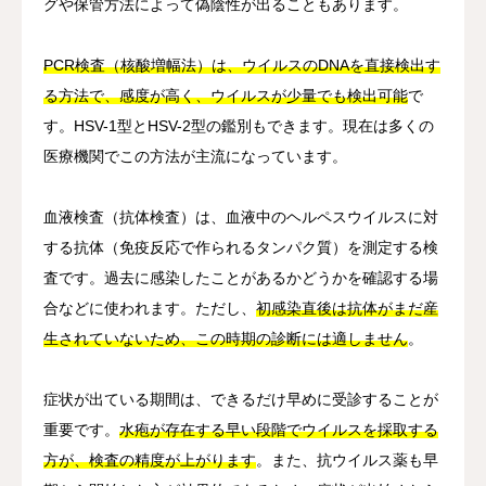
グや保管方法によって偽陰性が出ることもあります。
PCR検査（核酸増幅法）は、ウイルスのDNAを直接検出す
る方法で、感度が高く、ウイルスが少量でも検出可能
で
す。HSV-1型とHSV-2型の鑑別もできます。現在は多くの
医療機関でこの方法が主流になっています。
血液検査（抗体検査）は、血液中のヘルペスウイルスに対
する抗体（免疫反応で作られるタンパク質）を測定する検
査です。過去に感染したことがあるかどうかを確認する場
合などに使われます。ただし、
初感染直後は抗体がまだ産
生されていないため、この時期の診断には適しません
。
症状が出ている期間は、できるだけ早めに受診することが
重要です。
水疱が存在する早い段階でウイルスを採取する
方が、検査の精度が上がります
。また、抗ウイルス薬も早