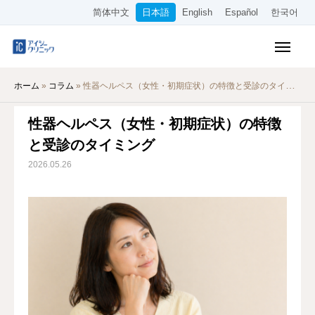
简体中文
日本語
English
Español
한국어
保険診療メニュー
ホーム
»
コラム
»
性器ヘルペス（女性・初期症状）の特徴と受診のタイミング
美容メニュー
性器ヘルペス（女性・初期症状）の特徴
料金表
と受診のタイミング
オンライン診療
2026.05.26
当院について
アクセス
WEB予約
採用情報