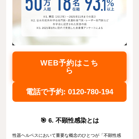
WEB予約はこち
ら
電話で予約: 0120-780-194
🎯 6. 不顕性感染とは
性器ヘルペスにおいて重要な概念のひとつが「不顕性感