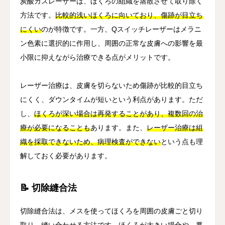
炭酸ガスレーザーは、ほくろの組織を蒸散させて取り除く
方法です。
比較的浅いほくろに向いており、傷跡が目立ち
にくい
のが特徴です。一方、Qスイッチレーザーはメラニ
ン色素に選択的に作用し、周囲の正常な皮膚への影響を最
小限に抑えながら治療できる点がメリットです。
レーザー治療は、皮膚を切らないため傷跡が比較的目立ち
にくく、ダウンタイムが短いという利点があります。ただ
し、
ほくろが深い場合は再発することがあり、複数回の治
療が必要になることも
あります。また、
レーザー治療は組
織を採取できないため、病理検査ができない
という点も理
解しておく必要があります。
📝 切除縫合法
切除縫合法は、メスを使ってほくろを周囲の皮膚ごと切り
取り、縫い合わせる方法です。
ほくろが大きい場合や、悪