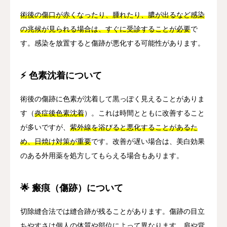
術後の傷口が赤くなったり、腫れたり、膿が出るなど感染
の兆候が見られる場合は、すぐに受診することが必要
で
す。感染を放置すると傷跡が悪化する可能性があります。
⚡ 色素沈着について
術後の傷跡に色素が沈着して黒っぽく見えることがありま
す（
炎症後色素沈着
）。これは時間とともに改善すること
が多いですが、
紫外線を浴びると悪化することがあるた
め、日焼け対策が重要
です。改善が遅い場合は、美白効果
のある外用薬を処方してもらえる場合もあります。
🌟 瘢痕（傷跡）について
切除縫合法では縫合跡が残ることがあります。傷跡の目立
ちやすさは個人の体質や部位によって異なります。肩や背