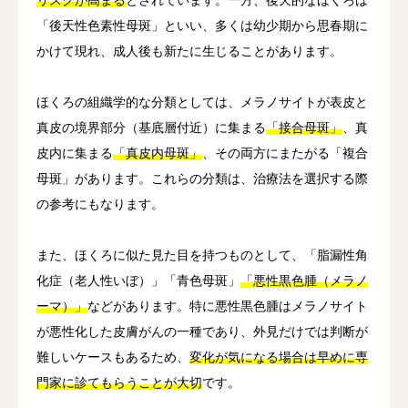
「後天性色素性母斑」といい、多くは幼少期から思春期に
かけて現れ、成人後も新たに生じることがあります。
ほくろの組織学的な分類としては、メラノサイトが表皮と
真皮の境界部分（基底層付近）に集まる
「接合母斑」
、真
皮内に集まる
「真皮内母斑」
、その両方にまたがる「複合
母斑」があります。これらの分類は、治療法を選択する際
の参考にもなります。
また、ほくろに似た見た目を持つものとして、「脂漏性角
化症（老人性いぼ）」「青色母斑」
「悪性黒色腫（メラノ
ーマ）」
などがあります。特に悪性黒色腫はメラノサイト
が悪性化した皮膚がんの一種であり、外見だけでは判断が
難しいケースもあるため、
変化が気になる場合は早めに専
門家に診てもらうことが大切
です。