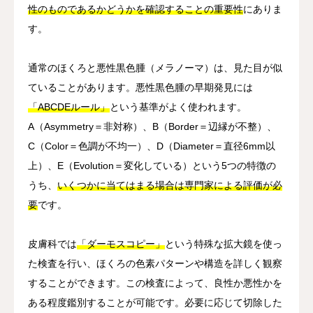
性のものであるかどうかを確認することの重要性
にありま
す。
通常のほくろと悪性黒色腫（メラノーマ）は、見た目が似
ていることがあります。悪性黒色腫の早期発見には
「ABCDEルール」
という基準がよく使われます。
A（Asymmetry＝非対称）、B（Border＝辺縁が不整）、
C（Color＝色調が不均一）、D（Diameter＝直径6mm以
上）、E（Evolution＝変化している）という5つの特徴の
うち、
いくつかに当てはまる場合は専門家による評価が必
要
です。
皮膚科では
「ダーモスコピー」
という特殊な拡大鏡を使っ
た検査を行い、ほくろの色素パターンや構造を詳しく観察
することができます。この検査によって、良性か悪性かを
ある程度鑑別することが可能です。必要に応じて切除した