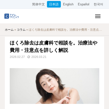
简体中文
日本語
English
Español
한국어
保険診療メニュー
ホーム
»
コラム
»
ほくろ除去は皮膚科で相談を。治療法や費用・注意点を詳しく解説
美容メニュー
ほくろ除去は皮膚科で相談を。治療法や
料金表
費用・注意点を詳しく解説
オンライン診療
2026.02.27
2026.03.21
当院について
アクセス
WEB予約
採用情報