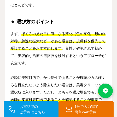
ほとんどです。
🔸 選び方のポイント
まず、
ほくろの見た目に気になる変化（色の変化、形の非
対称、急速な拡大など）がある場合は、皮膚科を優先して
受診することをおすすめします
。良性と確認されて初め
て、美容的な治療の選択肢を検討するというアプローチが
安全です。
純粋に美容目的で、かつ良性であることが確認済みのほく
ろを目立たないよう除去したい場合は、美容クリニックも
選択肢に入ります。ただし、どちらを選ぶ場合でも、
担当
医師が皮膚科専門医であることを確認することが重要
で
お電話での
1分で入力完了
す。
ご予約はこちら
簡単Web予約