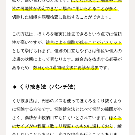
性の可能性が否定できない場合に用いられることが多く
、
切除した組織を病理検査に提出することができます。
この方法は、ほくろを確実に除去できるという点では信頼
性が高いですが、
縫合による傷跡が残ることがデメリット
として挙げられます。傷跡の目立ちやすさは部位や個人の
皮膚の状態によって異なります。縫合糸を抜糸する必要が
あるため、
数日から1週間程度後に再診が必要
です。
🔸 くり抜き法（パンチ法）
くり抜き法は、円形のメスを使ってほくろをくり抜くよう
に切除する方法です。切除縫合法と比べて切開の範囲が小
さく、傷跡が比較的目立ちにくいとされています。
ほくろ
のサイズが中程度（数ミリ程度）のものに適しており
、縫
合しないこともあれば、小さな縫合を行うこともありま