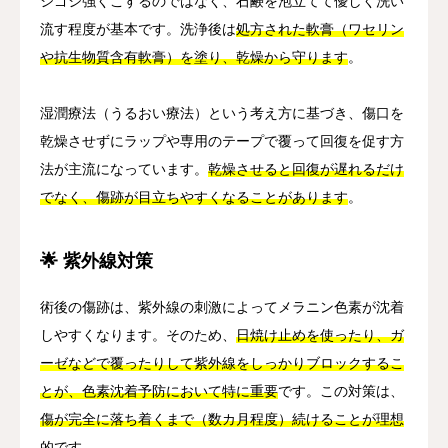
シゴシ強くこするのではなく、石鹸を泡立てて優しく洗い
流す程度が基本です。洗浄後は
処方された軟膏（ワセリン
や抗生物質含有軟膏）を塗り、乾燥から守ります
。
湿潤療法（うるおい療法）という考え方に基づき、傷口を
乾燥させずにラップや専用のテープで覆って回復を促す方
法が主流になっています。
乾燥させると回復が遅れるだけ
でなく、傷跡が目立ちやすくなることがあります
。
🌟 紫外線対策
術後の傷跡は、紫外線の刺激によってメラニン色素が沈着
しやすくなります。そのため、
日焼け止めを使ったり、ガ
ーゼなどで覆ったりして紫外線をしっかりブロックするこ
とが、色素沈着予防において特に重要
です。この対策は、
傷が完全に落ち着くまで（数カ月程度）続けることが理想
的
です。