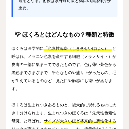
適用となる。術後は紫外線対策と傷口の清潔保持が
重要。
💡 ほくろとはどんなもの？種類と特徴
ほくろは医学的に
「色素性母斑（しきそせいぼはん）」
と
呼ばれ、メラニン色素を産生する細胞（メラノサイト）が
皮膚の一部に集まってできたものです。色は薄い茶色から
黒色までさまざまで、平らなものや盛り上がったもの、毛
が生えているものなど、見た目や触感にも違いがありま
す。
ほくろは生まれつきあるものと、後天的に現れるものに大
きく分けられます。生まれつきのほくろは「先天性色素性
母斑」と呼ばれ、
サイズが大きいほど将来的に悪性化する
リスクが高まる
とされています。一方、後天的なほくろは