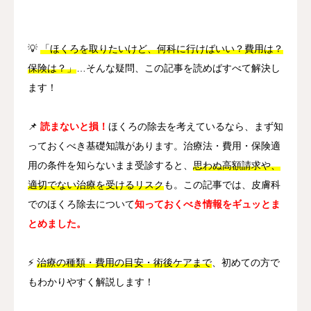
その他
💡
「ほくろを取りたいけど、何科に行けばいい？費用は？
言語
保険は？」
…そんな疑問、この記事を読めばすべて解決し
ます！
简体中文
日本語
English
Español
한국어
📌
読まないと損！
ほくろの除去を考えているなら、まず知
っておくべき基礎知識があります。治療法・費用・保険適
用の条件を知らないまま受診すると、
思わぬ高額請求や、
適切でない治療を受けるリスク
も。この記事では、皮膚科
でのほくろ除去について
知っておくべき情報をギュッとま
とめました。
⚡
治療の種類・費用の目安・術後ケアまで
、初めての方で
もわかりやすく解説します！