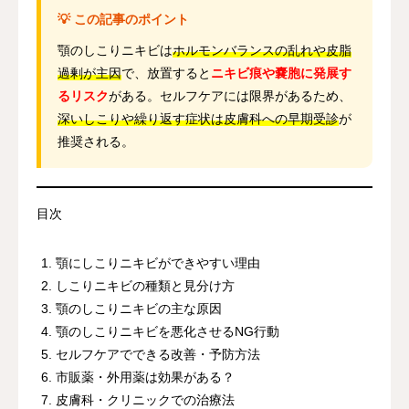
💡 この記事のポイント
顎のしこりニキビは
ホルモンバランスの乱れや皮脂
過剰が主因
で、放置すると
ニキビ痕や嚢胞に発展す
るリスク
がある。セルフケアには限界があるため、
深いしこりや繰り返す症状は皮膚科への早期受診
が
推奨される。
目次
顎にしこりニキビができやすい理由
しこりニキビの種類と見分け方
顎のしこりニキビの主な原因
顎のしこりニキビを悪化させるNG行動
セルフケアでできる改善・予防方法
市販薬・外用薬は効果がある？
皮膚科・クリニックでの治療法