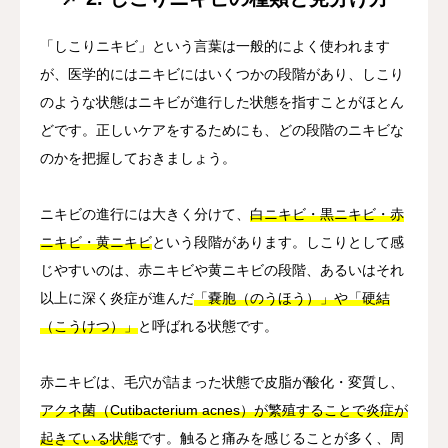
「しこりニキビ」という言葉は一般的によく使われます
が、医学的にはニキビにはいくつかの段階があり、しこり
のような状態はニキビが進行した状態を指すことがほとん
どです。正しいケアをするためにも、どの段階のニキビな
のかを把握しておきましょう。
ニキビの進行には大きく分けて、
白ニキビ・黒ニキビ・赤
ニキビ・黄ニキビ
という段階があります。しこりとして感
じやすいのは、赤ニキビや黄ニキビの段階、あるいはそれ
以上に深く炎症が進んだ
「嚢胞（のうほう）」や「硬結
（こうけつ）」
と呼ばれる状態です。
赤ニキビは、毛穴が詰まった状態で皮脂が酸化・変質し、
アクネ菌（Cutibacterium acnes）が繁殖することで炎症が
起きている状態
です。触ると痛みを感じることが多く、周