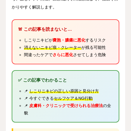
かりやすく解説します。
🚨 この記事を読まないと…
しこりニキビが
嚢胞・膿瘍に悪化
するリスク
消えないニキビ痕・クレーター
が残る可能性
間違ったケアで
さらに悪化
させてしまう危険
✅ この記事でわかること
📌
しこりニキビの正しい原因と見分け方
📌 今すぐできる
セルフケア＆NG行動
📌
皮膚科・クリニックで受けられる治療法
の全
貌