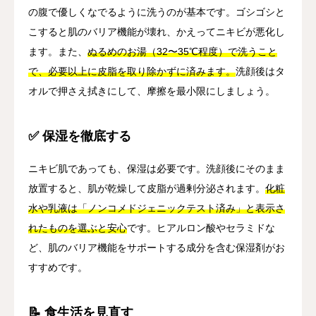
の腹で優しくなでるように洗うのが基本です。ゴシゴシと
こすると肌のバリア機能が壊れ、かえってニキビが悪化し
ます。また、
ぬるめのお湯（32〜35℃程度）で洗うこと
で、必要以上に皮脂を取り除かずに済みます。
洗顔後はタ
オルで押さえ拭きにして、摩擦を最小限にしましょう。
✅ 保湿を徹底する
ニキビ肌であっても、保湿は必要です。洗顔後にそのまま
放置すると、肌が乾燥して皮脂が過剰分泌されます。
化粧
水や乳液は「ノンコメドジェニックテスト済み」と表示さ
れたものを選ぶと安心
です。ヒアルロン酸やセラミドな
ど、肌のバリア機能をサポートする成分を含む保湿剤がお
すすめです。
📝 食生活を見直す