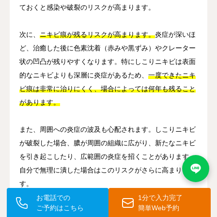
ておくと感染や破裂のリスクが高まります。
次に、
ニキビ痕が残るリスクが高まります。
炎症が深いほ
ど、治癒した後に色素沈着（赤みや黒ずみ）やクレーター
状の凹凸が残りやすくなります。特にしこりニキビは表面
的なニキビよりも深層に炎症があるため、
一度できたニキ
ビ痕は非常に治りにくく、場合によっては何年も残ること
があります。
また、周囲への炎症の波及も心配されます。しこりニキビ
が破裂した場合、膿が周囲の組織に広がり、新たなニキビ
を引き起こしたり、広範囲の炎症を招くことがあります。
自分で無理に潰した場合はこのリスクがさらに高まりま
す。
お電話での
1分で入力完了
ご予約はこちら
簡単Web予約
精神的な影響も見過ごせません。顎のしこりニキビが長期