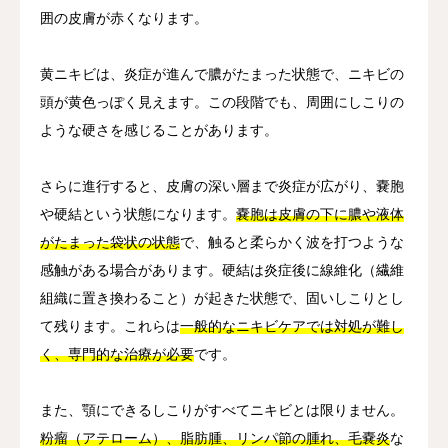
囲の皮膚が赤くなります。
黄ニキビは、炎症が進んで膿がたまった状態で、ニキビの
頭が黄色っぽく見えます。この段階でも、周囲にしこりの
ような硬さを感じることがあります。
さらに進行すると、皮膚の深い層まで炎症が広がり、嚢胞
や硬結という状態になります。
嚢胞は皮膚の下に膿や液体
がたまった袋状の状態
で、触ると柔らかく波を打つような
感触がある場合があります。硬結は炎症後に線維化（繊維
組織に置き換わること）が起きた状態で、固いしこりとし
て残ります。これらは
一般的なニキビケアでは対処が難し
く、専門的な治療が必要
です。
また、顎にできるしこりがすべてニキビとは限りません。
粉瘤（アテローム）、脂肪腫、リンパ節の腫れ、毛嚢炎
な