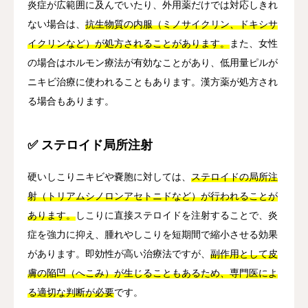
炎症が広範囲に及んでいたり、外用薬だけでは対応しきれ
ない場合は、
抗生物質の内服（ミノサイクリン、ドキシサ
イクリンなど）が処方されることがあります。
また、女性
の場合はホルモン療法が有効なことがあり、低用量ピルが
ニキビ治療に使われることもあります。漢方薬が処方され
る場合もあります。
✅ ステロイド局所注射
硬いしこりニキビや嚢胞に対しては、
ステロイドの局所注
射（トリアムシノロンアセトニドなど）が行われることが
あります。
しこりに直接ステロイドを注射することで、炎
症を強力に抑え、腫れやしこりを短期間で縮小させる効果
があります。即効性が高い治療法ですが、
副作用として皮
膚の陥凹（へこみ）が生じることもあるため、専門医によ
る適切な判断が必要
です。