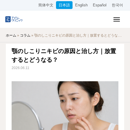
简体中文
日本語
English
Español
한국어
保険診療メニュー
ホーム
»
コラム
»
顎のしこりニキビの原因と治し方｜放置するとどうなる？
美容メニュー
顎のしこりニキビの原因と治し方｜放置
料金表
するとどうなる？
オンライン診療
2026.06.11
当院について
アクセス
WEB予約
採用情報