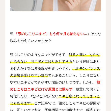
その他
言語
简体中文
日本語
English
Español
한국어
💬
「顎のしこりニキビ、もう何ヶ月も治らない…」
そんな
悩みを抱えていませんか？
顎にしこりのようなニキビができて、
触ると痛い、なかな
か治らない、同じ場所に繰り返しできる
という経験はあり
ませんか？顎は皮脂腺が発達しやすく、
ホルモンバランス
の影響を受けやすい部位
でもあることから、しこりになり
やすいニキビができやすい場所のひとつです。しかし、
顎
のしこりはニキビだけが原因とは限らず
、放置しておくと
悪化したり、なかなか消えない
ニキビ痕になってしまうこ
ともあります。
この記事では、顎のしこりニキビの原因か
ら、正しいケア方法、医療機関での治療法まで、幅広くわ