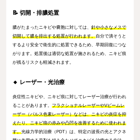
📝 切開・排膿処置
膿がたまったニキビや嚢胞に対しては、
針や小さなメスで
切開して膿を排出する処置が行われます。
自分で潰そうと
するより安全で衛生的に処置できるため、早期回復につな
がります。処置後は適切な処置が施されるため、ニキビ痕
が残るリスクも軽減されます。
🔸 レーザー・光治療
炎症性ニキビや、ニキビ痕に対してレーザー治療が行われ
ることがあります。
フラクショナルレーザーやVビームレ
ーザー（パルス色素レーザー）などは、ニキビの炎症を抑
えたり、ニキビ痕の赤みや凸凹を改善するために使われま
す。
光線力学的治療（PDT）は、特定の波長の光とアクネ