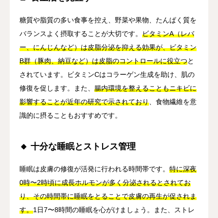
糖質や脂質の多い食事を控え、野菜や果物、たんぱく質を
バランスよく摂取することが大切です。
ビタミンA（レバ
ー、にんじんなど）は皮脂分泌を抑える効果が、ビタミン
B群（豚肉、納豆など）は皮脂のコントロールに役立つ
と
されています。ビタミンCはコラーゲン生成を助け、肌の
修復を促します。また、
腸内環境を整えることもニキビに
影響することが近年の研究で示されており
、食物繊維を意
識的に摂ることもおすすめです。
🔸 十分な睡眠とストレス管理
睡眠は皮膚の修復が活発に行われる時間帯です。
特に深夜
0時〜2時頃に成長ホルモンが多く分泌されるとされてお
り、その時間帯に睡眠をとることで皮膚の再生が促されま
す。
1日7〜8時間の睡眠を心がけましょう。また、ストレ