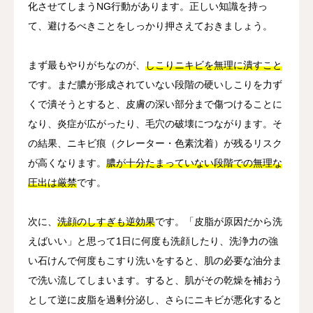
化させてしまうNG行動があります。正しい知識を持っ
て、避けるべきことをしっかり押さえておきましょう。
まず最もやりがちなのが、
しこりニキビを無理に潰すこと
です。まだ膿が形成されていない段階の硬いしこりを力ず
くで潰そうとすると、皮膚の深い部分まで傷つけることに
なり、炎症が広がったり、毛穴の破壊につながります。そ
の結果、ニキビ痕（クレーター・色素沈着）が残るリスク
が高くなります。
膿が十分たまっていない段階での無理な
圧出は厳禁
です。
次に、
洗顔のしすぎも逆効果
です。「皮脂が原因だから洗
えばいい」と思って1日に何度も洗顔したり、洗浄力の強
い石けんで何度もこすり洗いをすると、肌の必要な油分ま
で洗い流してしまいます。すると、肌がその乾燥を補おう
として逆に皮脂を過剰分泌し、さらにニキビが悪化すると