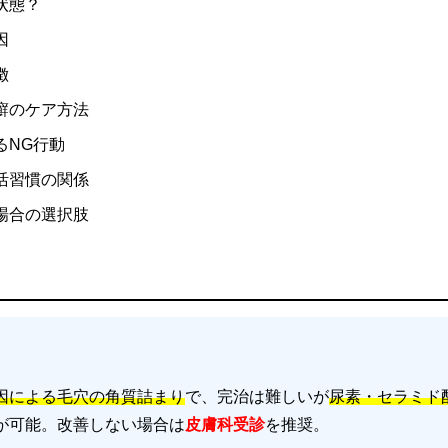
状態？
因
徴
癬のケア方法
るNG行動
活習慣の関係
場合の選択肢
因による毛穴の角質詰まり
で、完治は難しいが
尿素・セラミド
が可能。改善しない場合は
皮膚科受診
を推奨。