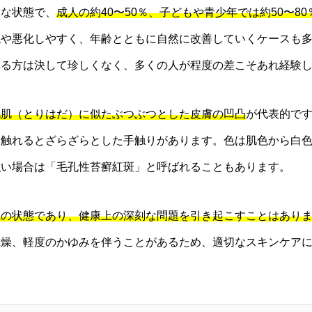
的な状態で、
成人の約40〜50％、子どもや青少年では約50〜8
現や悪化しやすく、年齢とともに自然に改善していくケースも
いる方は決して珍しくなく、多くの人が程度の差こそあれ経験
鶏肌（とりはだ）に似たぶつぶつとした皮膚の凹凸
が代表的で
、触れるとざらざらとした手触りがあります。色は肌色から白
強い場合は「毛孔性苔癬紅斑」と呼ばれることもあります。
性の状態であり、健康上の深刻な問題を引き起こすことはあり
乾燥、軽度のかゆみを伴うことがあるため、適切なスキンケア