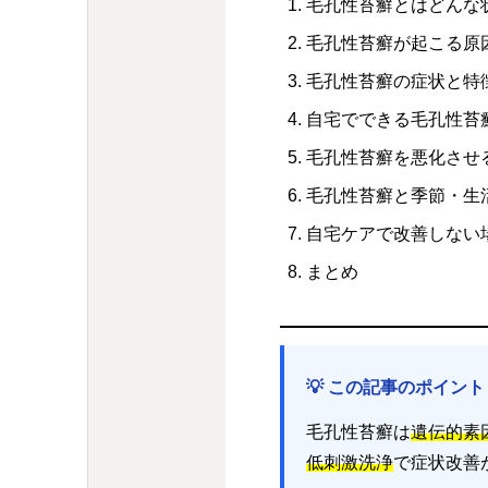
毛孔性苔癬とはどんな
毛孔性苔癬が起こる原
毛孔性苔癬の症状と特
自宅でできる毛孔性苔
毛孔性苔癬を悪化させ
毛孔性苔癬と季節・生
自宅ケアで改善しない
まとめ
💡 この記事のポイント
毛孔性苔癬は
遺伝的素
低刺激洗浄
で症状改善