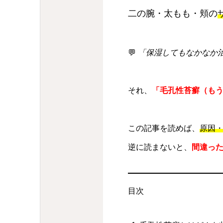
二の腕・太もも・頬の
💬
「保湿してもなかなか
それ、
「毛孔性苔癬（も
この記事を読めば、
原因・
逆に読まないと、
間違っ
目次