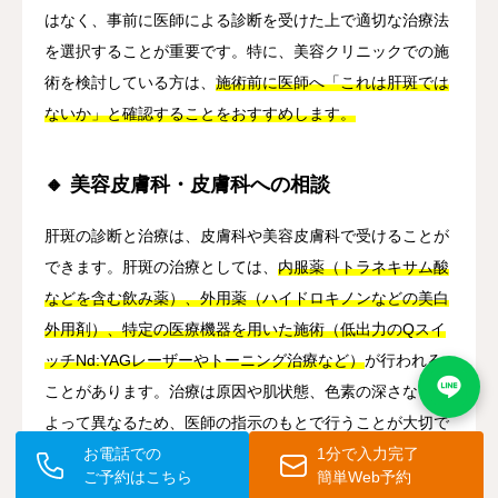
はなく、事前に医師による診断を受けた上で適切な治療法
を選択することが重要です。特に、美容クリニックでの施
術を検討している方は、
施術前に医師へ「これは肝斑では
ないか」と確認することをおすすめします。
🔸 美容皮膚科・皮膚科への相談
肝斑の診断と治療は、皮膚科や美容皮膚科で受けることが
できます。肝斑の治療としては、
内服薬（トラネキサム酸
などを含む飲み薬）、外用薬（ハイドロキノンなどの美白
外用剤）、特定の医療機器を用いた施術（低出力のQスイ
ッチNd:YAGレーザーやトーニング治療など）
が行われる
ことがあります。治療は原因や肌状態、色素の深さなどに
よって異なるため、医師の指示のもとで行うことが大切で
す。
お電話での
1分で入力完了
ご予約はこちら
簡単Web予約