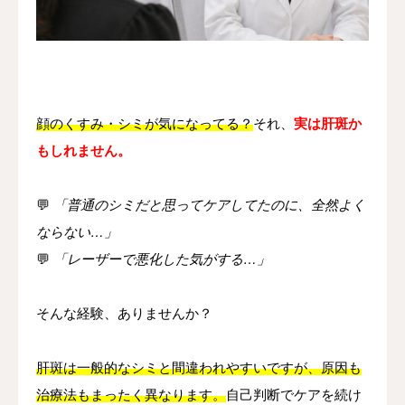
その他
言語
简体中文
日本語
English
Español
한국어
顔のくすみ・シミが気になってる？
それ、
実は肝斑か
もしれません。
💬
「普通のシミだと思ってケアしてたのに、全然よく
ならない…」
💬
「レーザーで悪化した気がする…」
そんな経験、ありませんか？
肝斑は一般的なシミと間違われやすいですが、原因も
治療法もまったく異なります。
自己判断でケアを続け