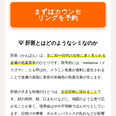
まずはカウンセ
リングを予約
💡 肝斑とはどのようなシミなのか
肝斑（かんぱん）は、
主に30〜50代の女性に多く見られる
皮膚の色素異常
のひとつです。医学的には「melasma（メ
ラズマ）」とも呼ばれ、メラニン色素が過剰に産生される
ことで皮膚の表面に茶色や灰褐色の色素沈着が生じます。
肝斑の大きな特徴のひとつは、
左右対称に現れること
で
す。顔の両頬、額、口まわりなどに、地図のような形で広
がることが多く、境界線はやや不明瞭でぼんやりとしてい
ます。日焼けや摩擦、ホルモンバランスの乱れなどが影響