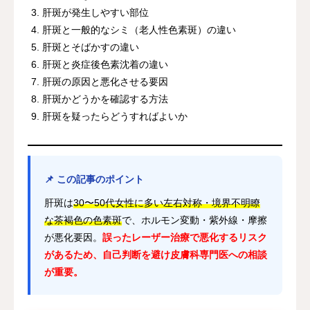
肝斑が発生しやすい部位
肝斑と一般的なシミ（老人性色素斑）の違い
肝斑とそばかすの違い
肝斑と炎症後色素沈着の違い
肝斑の原因と悪化させる要因
肝斑かどうかを確認する方法
肝斑を疑ったらどうすればよいか
📌 この記事のポイント
肝斑は
30〜50代女性に多い左右対称・境界不明瞭
な茶褐色の色素斑
で、ホルモン変動・紫外線・摩擦
が悪化要因。
誤ったレーザー治療で悪化するリスク
があるため、自己判断を避け皮膚科専門医への相談
が重要。