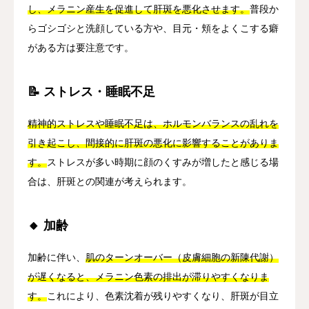
し、メラニン産生を促進して肝斑を悪化させます。
普段か
らゴシゴシと洗顔している方や、目元・頬をよくこする癖
がある方は要注意です。
📝 ストレス・睡眠不足
精神的ストレスや睡眠不足は、ホルモンバランスの乱れを
引き起こし、間接的に肝斑の悪化に影響することがありま
す。
ストレスが多い時期に顔のくすみが増したと感じる場
合は、肝斑との関連が考えられます。
🔸 加齢
加齢に伴い、
肌のターンオーバー（皮膚細胞の新陳代謝）
が遅くなると、メラニン色素の排出が滞りやすくなりま
す。
これにより、色素沈着が残りやすくなり、肝斑が目立