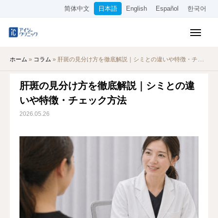
简体中文
日本語
English
Español
한국어
保険診療メニュー
ホーム
»
コラム
»
肝斑の見分け方を徹底解説｜シミとの違いや特徴・チェック方法
美容メニュー
肝斑の見分け方を徹底解説｜シミとの違
料金表
いや特徴・チェック方法
オンライン診療
2026.05.26
当院について
アクセス
WEB予約
採用情報