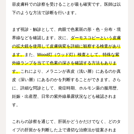
容皮膚科での診察を受けることが最も確実です。医師は以
下のような方法で診断を行います。
まず視診・触診として、肉眼で色素斑の形・色・分布・境
界線などを確認します。次に、
ダーモスコピーという皮膚
の拡大鏡を使用して皮膚病変を詳細に観察する検査があり
ます。
また、
Wood灯（ウッド灯）検査として、特殊な紫
外線ランプを当てて色素の深さを確認する方法もありま
す。
これにより、メラニンが表皮（浅い層）にあるのか真
皮（深い層）にあるのかを判断することができます。さら
に、詳細な問診として、発症時期、ホルモン薬の服用歴、
妊娠・出産歴、日常の紫外線暴露状況なども確認されま
す。
これらの診察を通じて、肝斑かどうかだけでなく、どのタ
イプの肝斑かを判断した上で適切な治療法が提案されま