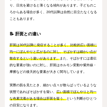
り、日光を避けると薄くなる傾向があります。子どものこ
ろからある場合が多く、20代以降は自然に目立たなくなる
こともあります。
📝 肝斑との違い
肝斑は30代以降に発症することが多く、比較的広い面積に
均一にぼんやりと広がるのに対し、そばかすは細かい点が
散在するという違いがあります。
また、そばかすには遺伝
的な要素が強いのに対し、肝斑はホルモン変動や紫外線・
摩擦などの後天的な要素が大きく関与しています。
実際の肌を見たとき、細かい点々が散らばっているような
状態であればそばかすを疑い、
広い面積でぼんやりと均一
な色素沈着がある場合は肝斑を疑う、
という判断がひとつ
の目安になります。