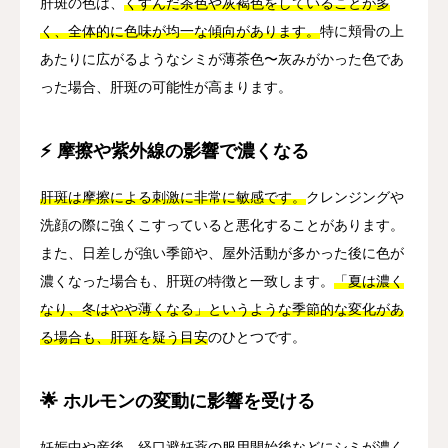
肝斑の色は、
くすんだ茶色や灰褐色をしていることが多
く、全体的に色味が均一な傾向があります。
特に頬骨の上
あたりに広がるようなシミが薄茶色〜灰みがかった色であ
った場合、肝斑の可能性が高まります。
⚡ 摩擦や紫外線の影響で濃くなる
肝斑は摩擦による刺激に非常に敏感です。
クレンジングや
洗顔の際に強くこすっていると悪化することがあります。
また、日差しが強い季節や、屋外活動が多かった後に色が
濃くなった場合も、肝斑の特徴と一致します。
「夏は濃く
なり、冬はやや薄くなる」というような季節的な変化があ
る場合も、肝斑を疑う目安
のひとつです。
🌟 ホルモンの変動に影響を受ける
妊娠中や産後、経口避妊薬の服用開始後などにシミが濃く