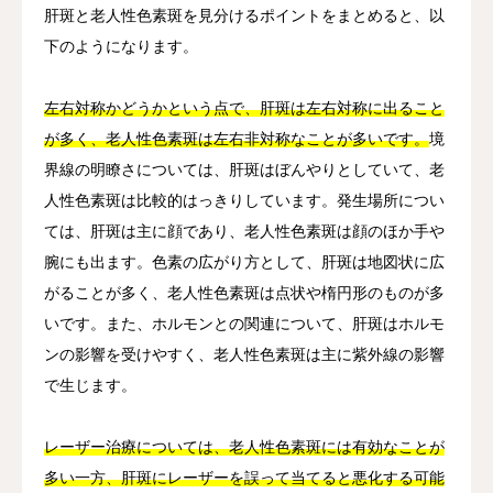
肝斑と老人性色素斑を見分けるポイントをまとめると、以
下のようになります。
左右対称かどうかという点で、肝斑は左右対称に出ること
が多く、老人性色素斑は左右非対称なことが多いです。
境
界線の明瞭さについては、肝斑はぼんやりとしていて、老
人性色素斑は比較的はっきりしています。発生場所につい
ては、肝斑は主に顔であり、老人性色素斑は顔のほか手や
腕にも出ます。色素の広がり方として、肝斑は地図状に広
がることが多く、老人性色素斑は点状や楕円形のものが多
いです。また、ホルモンとの関連について、肝斑はホルモ
ンの影響を受けやすく、老人性色素斑は主に紫外線の影響
で生じます。
レーザー治療については、老人性色素斑には有効なことが
多い一方、肝斑にレーザーを誤って当てると悪化する可能