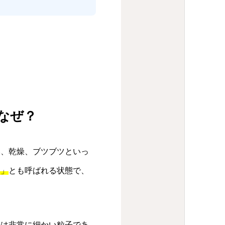
なぜ？
み、乾燥、ブツブツといっ
炎」
とも呼ばれる状態で、
粉は非常に細かい粒子であ