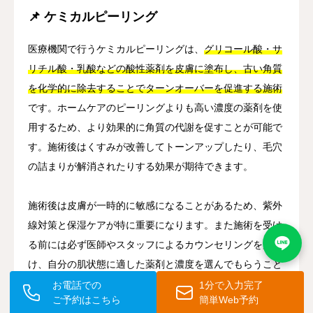
📌 ケミカルピーリング
医療機関で行うケミカルピーリングは、
グリコール酸・サ
リチル酸・乳酸などの酸性薬剤を皮膚に塗布し、古い角質
を化学的に除去することでターンオーバーを促進する施術
です。ホームケアのピーリングよりも高い濃度の薬剤を使
用するため、より効果的に角質の代謝を促すことが可能で
す。施術後はくすみが改善してトーンアップしたり、毛穴
の詰まりが解消されたりする効果が期待できます。
施術後は皮膚が一時的に敏感になることがあるため、紫外
線対策と保湿ケアが特に重要になります。また施術を受け
る前には必ず医師やスタッフによるカウンセリングを受
け、自分の肌状態に適した薬剤と濃度を選んでもらうこと
が大切です。
お電話での
1分で入力完了
ご予約はこちら
簡単Web予約