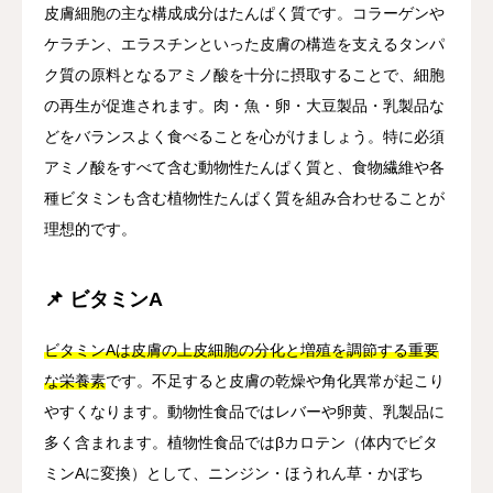
皮膚細胞の主な構成成分はたんぱく質です。コラーゲンや
ケラチン、エラスチンといった皮膚の構造を支えるタンパ
ク質の原料となるアミノ酸を十分に摂取することで、細胞
の再生が促進されます。肉・魚・卵・大豆製品・乳製品な
どをバランスよく食べることを心がけましょう。特に必須
アミノ酸をすべて含む動物性たんぱく質と、食物繊維や各
種ビタミンも含む植物性たんぱく質を組み合わせることが
理想的です。
📌 ビタミンA
ビタミンAは皮膚の上皮細胞の分化と増殖を調節する重要
な栄養素
です。不足すると皮膚の乾燥や角化異常が起こり
やすくなります。動物性食品ではレバーや卵黄、乳製品に
多く含まれます。植物性食品ではβカロテン（体内でビタ
ミンAに変換）として、ニンジン・ほうれん草・かぼち