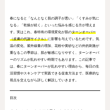
その他
春になると「なんとなく肌の調子が悪い」「くすみが気に
言語
なる」「乾燥が続く」といった悩みを感じる方が増えま
简体中文
日本語
English
Español
한국어
す。実はこれ、春特有の環境変化が肌の
ターンオーバー
（皮膚の代謝サイクル）
に影響を与えているためです。気
温の変化、紫外線量の増加、花粉や黄砂などの外的刺激が
重なるこの季節は、肌が敏感になりやすく、ターンオーバ
ーのリズムが乱れやすい時期でもあります。この記事で
は、春にターンオーバーが乱れやすい理由から、毎日の生
活習慣やスキンケアで実践できる促進方法まで、医療的な
視点を交えながら詳しく解説していきます。
目次