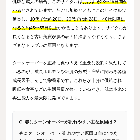
健康な成人の場合、このサイクルは
おおよそ28〜45日間か
かる
とされています。ただし加齢とともにこのサイクルは
延長し、
10代では約20日、20代では約28日、40代以降に
なると約45〜55日以上
かかることもあります。サイクルが
長くなると古い角質が肌の表面に溜まりやすくなり、さま
ざまなトラブルの原因となります。
ターンオーバーを正常に保つうえで重要な役割を果たして
いるのが、成長ホルモンや細胞の分裂・増殖に関わる各種
成長因子、そして栄養素です。これらが十分に供給され、
睡眠や食事などの生活習慣が整っているとき、肌は本来の
再生能力を最大限に発揮できます。
Q. 春にターンオーバーが乱れやすい主な原因は？
春にターンオーバーが乱れやすい原因は主に4つあ