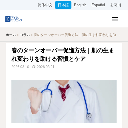
简体中文
日本語
English
Español
한국어
保険診療メニュー
ホーム
»
コラム
»
春のターンオーバー促進方法｜肌の生まれ変わりを助ける習慣とケア
美容メニュー
春のターンオーバー促進方法｜肌の生ま
料金表
れ変わりを助ける習慣とケア
オンライン診療
2026.03.10
2026.03.21
当院について
アクセス
WEB予約
採用情報