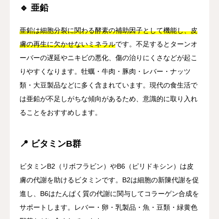
🔹 亜鉛
亜鉛は細胞分裂に関わる酵素の補助因子として機能し、皮
膚の再生に欠かせないミネラル
です。不足するとターンオ
ーバーの遅延やニキビの悪化、傷の治りにくさなどが起こ
りやすくなります。牡蠣・牛肉・豚肉・レバー・ナッツ
類・大豆製品などに多く含まれています。現代の食生活で
は亜鉛が不足しがちな傾向があるため、意識的に取り入れ
ることをおすすめします。
📍 ビタミンB群
ビタミンB2（リボフラビン）やB6（ピリドキシン）は皮
膚の代謝を助けるビタミンです。B2は細胞の新陳代謝を促
進し、B6はたんぱく質の代謝に関与してコラーゲン合成を
サポートします。レバー・卵・乳製品・魚・豆類・緑黄色