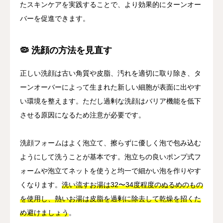
たスキンケアを実践することで、より効果的にターンオー
バーを促進できます。
🦠 洗顔の方法を見直す
正しい洗顔は古い角質や皮脂、汚れを適切に取り除き、タ
ーンオーバーによって生まれた新しい細胞が表面に出やす
い環境を整えます。ただし過剰な洗顔はバリア機能を低下
させる原因になるため注意が必要です。
洗顔フォームはよく泡立て、擦らずに優しく泡で包み込む
ようにして洗うことが基本です。泡立ちの良いポンプ式フ
ォームや泡立てネットを使うと均一で細かい泡を作りやす
くなります。
洗い流すお湯は32〜34度程度のぬるめのもの
を使用し、熱いお湯は皮脂を過剰に除去して乾燥を招くた
め避けましょう
。