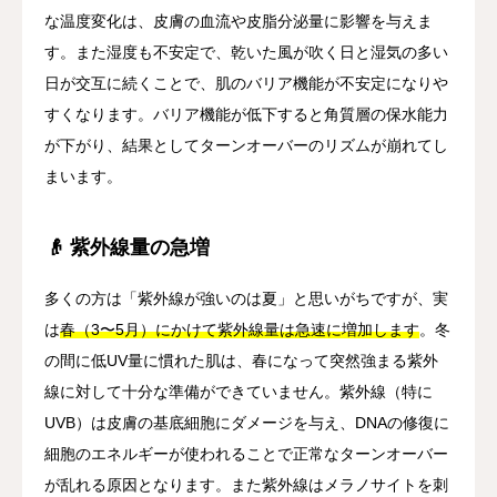
な温度変化は、皮膚の血流や皮脂分泌量に影響を与えま
す。また湿度も不安定で、乾いた風が吹く日と湿気の多い
日が交互に続くことで、肌のバリア機能が不安定になりや
すくなります。バリア機能が低下すると角質層の保水能力
が下がり、結果としてターンオーバーのリズムが崩れてし
まいます。
👴 紫外線量の急増
多くの方は「紫外線が強いのは夏」と思いがちですが、実
は
春（3〜5月）にかけて紫外線量は急速に増加します
。冬
の間に低UV量に慣れた肌は、春になって突然強まる紫外
線に対して十分な準備ができていません。紫外線（特に
UVB）は皮膚の基底細胞にダメージを与え、DNAの修復に
細胞のエネルギーが使われることで正常なターンオーバー
が乱れる原因となります。また紫外線はメラノサイトを刺