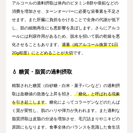
アルコールの過剰摂取は体内のビタミンB群や亜鉛などの
消費を増加させ、ターンオーバーに必要な栄養素を不足さ
せます。また肝臓に負担をかけることで全身の代謝が低下
し、肌の細胞再生にも悪影響を及ぼします。さらにアルコ
ールには利尿作用があるため、脱水を招いて肌の乾燥を悪
化させることもあります。
適量（純アルコール換算で1日
20g程度）にとどめることが大切
です。
💧 糖質・脂質の過剰摂取
精製された糖質（白砂糖・白米・菓子パンなど）の過剰摂
取は血糖値の急激な上昇を招き、
「糖化」と呼ばれる現象
を引き起こします
。糖化によってコラーゲンなどのたんぱ
く質が変性し、肌のハリや弾力が失われます。また過剰な
脂質摂取は皮脂の分泌を増加させ、毛穴詰まりやニキビの
原因にもなります。食事全体のバランスを意識した食生活