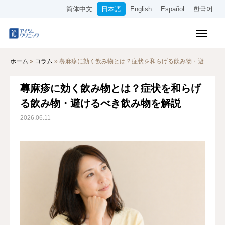
简体中文
日本語
English
Español
한국어
保険診療メニュー
ホーム
»
コラム
»
蕁麻疹に効く飲み物とは？症状を和らげる飲み物・避けるべき飲み物を解説
美容メニュー
蕁麻疹に効く飲み物とは？症状を和らげ
料金表
る飲み物・避けるべき飲み物を解説
オンライン診療
2026.06.11
当院について
アクセス
WEB予約
採用情報