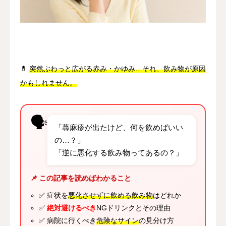
その他
言語
简体中文
日本語
English
Español
한국어
💊
突然ぶわっと広がる赤み・かゆみ…それ、飲み物が原因
かもしれません。
🗣️
「蕁麻疹が出たけど、何を飲めばいい
の…？」
「逆に悪化する飲み物ってあるの？」
📌 この記事を読めばわかること
✅ 症状を
悪化させずに飲める飲み物
はどれか
✅
絶対避けるべき
NGドリンクとその理由
✅ 病院に行くべき
危険なサイン
の見分け方