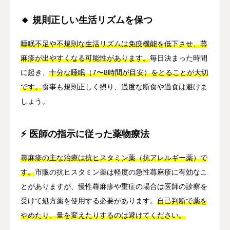
🔸 規則正しい生活リズムを保つ
睡眠不足や不規則な生活リズムは免疫機能を低下させ、蕁
麻疹が出やすくなる可能性があります。
毎日決まった時間
に起き、
十分な睡眠（7〜8時間が目安）をとることが大切
です。
食事も規則正しく摂り、過度な断食や過食は避けま
しょう。
⚡ 医師の指示に従った薬物療法
蕁麻疹の主な治療は抗ヒスタミン薬（抗アレルギー薬）で
す。
市販の抗ヒスタミン薬は軽度の急性蕁麻疹に有効なこ
とがありますが、慢性蕁麻疹や重症の場合は医師の診察を
受けて処方薬を使用する必要があります。
自己判断で薬を
やめたり、量を変えたりするのは避けてください。