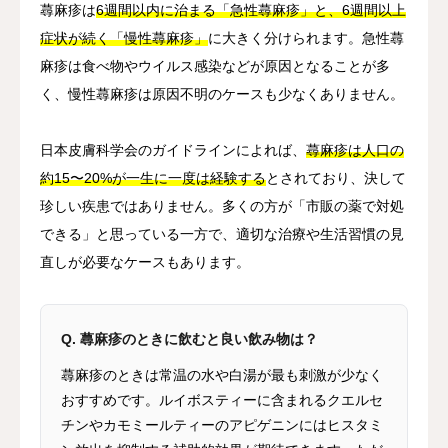
蕁麻疹は
6週間以内に治まる「急性蕁麻疹」と、6週間以上
症状が続く「慢性蕁麻疹」
に大きく分けられます。急性蕁
麻疹は食べ物やウイルス感染などが原因となることが多
く、慢性蕁麻疹は原因不明のケースも少なくありません。
日本皮膚科学会のガイドラインによれば、
蕁麻疹は人口の
約15〜20%が一生に一度は経験する
とされており、決して
珍しい疾患ではありません。多くの方が「市販の薬で対処
できる」と思っている一方で、適切な治療や生活習慣の見
直しが必要なケースもあります。
Q. 蕁麻疹のときに飲むと良い飲み物は？
蕁麻疹のときは常温の水や白湯が最も刺激が少なく
おすすめです。ルイボスティーに含まれるクエルセ
チンやカモミールティーのアピゲニンにはヒスタミ