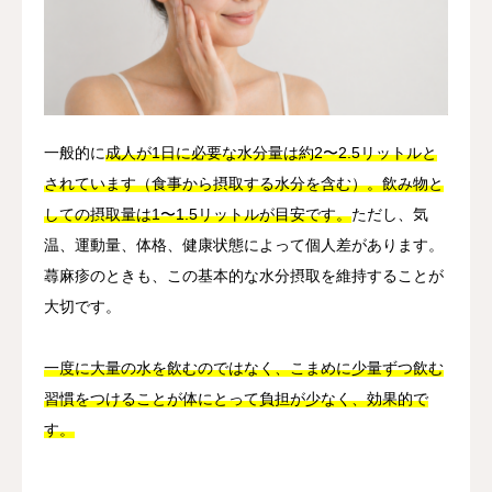
一般的に
成人が1日に必要な水分量は約2〜2.5リットルと
されています（食事から摂取する水分を含む）。飲み物と
しての摂取量は1〜1.5リットルが目安です。
ただし、気
温、運動量、体格、健康状態によって個人差があります。
蕁麻疹のときも、この基本的な水分摂取を維持することが
大切です。
一度に大量の水を飲むのではなく、こまめに少量ずつ飲む
習慣をつけることが体にとって負担が少なく、効果的で
す。