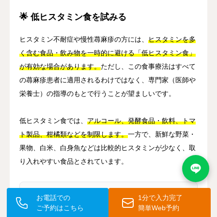
🌟 低ヒスタミン食を試みる
ヒスタミン不耐症や慢性蕁麻疹の方には、
ヒスタミンを多
く含む食品・飲み物を一時的に避ける「低ヒスタミン食」
が有効な場合があります。
ただし、この食事療法はすべて
の蕁麻疹患者に適用されるわけではなく、専門家（医師や
栄養士）の指導のもとで行うことが望ましいです。
低ヒスタミン食では、
アルコール、発酵食品・飲料、トマ
ト製品、柑橘類などを制限します。
一方で、新鮮な野菜・
果物、白米、白身魚などは比較的ヒスタミンが少なく、取
り入れやすい食品とされています。
お電話での
1分で入力完了
Q. 蕁麻疹で医療機関を受診すべき目安は？
ご予約はこちら
簡単Web予約
市販薬を使用しても改善しない場合や1週間以上症