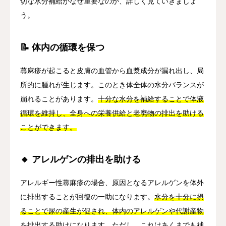
切な水分補給がなぜ重要なのか、詳しく見ていきましょ
う。
📝 体内の循環を保つ
蕁麻疹が起こると皮膚の血管から血漿成分が漏れ出し、局
所的に腫れが生じます。このとき体全体の水分バランスが
崩れることがあります。
十分な水分を補給することで体液
循環を維持し、全身への栄養供給と老廃物の排出を助ける
ことができます。
🔸 アレルゲンの排出を助ける
アレルギー性蕁麻疹の場合、原因となるアレルゲンを体外
に排出することが回復の一助になります。
水分を十分に摂
ることで尿の産生が促され、体内のアレルゲンや代謝産物
を排出する助けになります。
ただし、これはあくまでも補