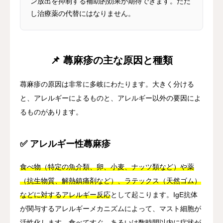
ン放出を抑制する補助的効果が期待できます。ただ
し治療薬の代替にはなりません。
📌 蕁麻疹の主な原因と種類
蕁麻疹の原因は非常に多岐にわたります。大きく分ける
と、アレルギーによるものと、アレルギー以外の要因によ
るものがあります。
✅ アレルギー性蕁麻疹
食べ物（特定の魚介類、卵、小麦、ナッツ類など）や薬
（抗生物質、解熱鎮痛剤など）、ラテックス（天然ゴム）
などに対するアレルギー反応
として起こります。IgE抗体
が関与するアレルギーメカニズムによって、マスト細胞が
活性化します。
食べてすぐ、あるいは数時間以内に症状が