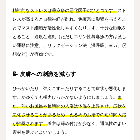
精神的なストレスは蕁麻疹の悪化因子のひとつです。
スト
レスが高まると自律神経が乱れ、免疫系に影響を与えるこ
とでマスト細胞が活性化しやすくなります。十分な睡眠を
とること、適度な運動（ただしコリン性蕁麻疹の方は激し
い運動に注意）、リラクゼーション法（深呼吸、ヨガ、瞑
想など）が有効です。
📝 皮膚への刺激を減らす
ひっかいたり、強くこすったりすることで症状が悪化しま
す。かゆくても極力ひっかかないようにしましょう。
ま
た、熱いお風呂や長時間の入浴は体温を上昇させ、症状を
悪化させることがあるため、ぬるめのお湯での短時間入浴
が推奨されます。
着衣は締め付けが少なく、通気性のよい
素材を選ぶとよいでしょう。