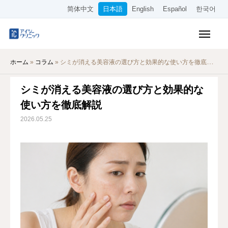
简体中文
日本語
English
Español
한국어
保険診療メニュー
ホーム
»
コラム
»
シミが消える美容液の選び方と効果的な使い方を徹底解説
美容メニュー
シミが消える美容液の選び方と効果的な
料金表
使い方を徹底解説
オンライン診療
2026.05.25
当院について
アクセス
WEB予約
採用情報