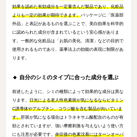
効果を認めた有効成分を一定量含んだ製品であり、化粧品
よりも一定の効果が期待できます。
パッケージに「医薬部
外品」と表記があるものを選ぶことで、美白効果を科学的
に認められた成分が含まれているという安心感がありま
す。一般的な化粧品は「お肌の美化、清潔」などの目的で
使用されるものであり、薬事法上の効能の表現に制限があ
ります。
🔸 自分のシミのタイプに合った成分を選ぶ
前述したように、シミの種類によって効果的な成分は異な
ります。
日光による老人性色素斑が気になるならビタミン
C誘導体やアルブチン、コウジ酸を含む製品が向いていま
す。
肝斑が気になる場合はトラネキサム酸配合のものが有
効とされていますが、強い摩擦刺激を与えないよう使い方
にも注意が必要です。
炎症後の色素沈着にはターンオーバ