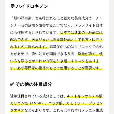
💬 ハイドロキノン
「肌の漂白剤」とも呼ばれるほど強力な美白成分で、チロ
シナーゼの活性を阻害するだけでなく、メラノサイト自体
にも作用するとされています。
日本では通常の化粧品には
配合できず、医薬品または医薬部外品として処方・販売さ
れるものに限られます。
高濃度のものはクリニックでの処
方が必要で、強い効果が期待できる反面、
刺激が強く、使
い方を誤るとかぶれや白斑を引き起こすリスクもありま
す。必ず専門家の指導のもとで使用することが重要です。
✅ その他の注目成分
近年注目されている成分としては、
4-メトキシサリチル酸
カリウム塩（4MSK）、エラグ酸、カモミラET、プラセン
タエキス
などがあります。これらはそれぞれメラニン生成