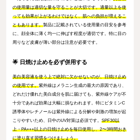
の使用量は適切な量を守ることが大切です。適量以上を使
っても効果が上がるわけではなく、肌への負担が増えるこ
ともあります。
製品に記載されている使用量の目安を参考
に、顔全体に薄く均一に伸ばす程度が適切です。特に目の
周りなど皮膚が薄い部分は注意が必要です。
🌟 日焼け止めを必ず併用する
美白美容液を使う上で絶対に欠かせないのが、日焼け止め
の使用です。
紫外線はメラニン生成の最大の原因であり、
どれだけ優れた美白成分を肌に届けても、紫外線ケアが不
十分であれば効果は大幅に損なわれます。特にビタミンC
誘導体やレチノールは紫外線による分解や刺激の増加が起
こりやすいため、日中のUV対策は必須です。
SPF30以
上・PA+++以上の日焼け止めを毎日使用し、2〜3時間おき
に塗り直す習慣をつけましょう。