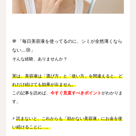
その他
言語
简体中文
日本語
English
Español
한국어
💬
「毎日美容液を使ってるのに、シミが全然薄くなら
ない…😢」
そんな経験、ありませんか？
実は、美容液は「選び方」と「使い方」を間違えると、ど
れだけ続けても効果が出ません。
この記事を読めば、
今すぐ見直すべきポイント
がわかりま
す。
⚡
読まないと、これからも「効かない美容液」にお金を使
い続けることに…。