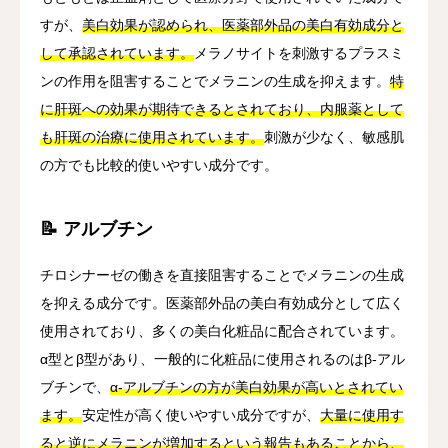
すが、
美白効果が認められ、医薬部外品の美白有効成分と
して承認されています。
メラノサイトを刺激するプラスミ
ンの作用を阻害することでメラニンの生成を抑えます。
特
に肝斑への効果が期待できるとされており、内服薬として
も肝斑の治療に使用されています。
刺激が少なく、敏感肌
の方でも比較的使いやすい成分です。
📝 アルブチン
チロシナーゼの働きを直接阻害することでメラニンの生成
を抑える成分です。医薬部外品の美白有効成分として広く
使用されており、多くの美白化粧品に配合されています。
α型とβ型があり、一般的に化粧品に使用されるのはβ-アル
ブチンで、
α-アルブチンの方が美白効果が高いとされてい
ます。
安定性が高く使いやすい成分ですが、
大量に使用す
ると逆にメラニンが増加するという報告もあることから、