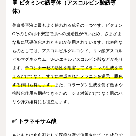
💬 ビタミンC誘導体（アスコルビン酸誘導
体）
美白美容液に最もよく使われる成分の一つです。ビタミン
Cそのものは不安定で肌への浸透性が低いため、さまざま
な形に誘導体化されたものが使用されています。代表的な
ものとしては、アスコルビルグルコシド、リン酸アスコル
ビルマグネシウム、3-O-エチルアスコルビン酸などがあり
ます。
チロシナーゼの活性を阻害してメラニンの生成を抑
えるだけでなく、すでに生成されたメラニンを還元・脱色
する作用も持ちます。
また、コラーゲン生成を促す働きや
抗酸化作用も期待できるため、シミ対策だけでなく肌のハ
リや弾力維持にも役立ちます。
✅ トラネキサム酸
もともとは止血剤として医療分野で使用されていた成分で