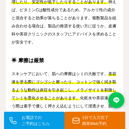
増したり、安定性が低下したりすることがあります。
例え
ば、ビタミンCは酸性成分であるため、アルカリ性の成分
と混合すると効果が落ちることがあります。複数製品を組
み合わせる場合は、製品の推奨する使い方に従うか、皮膚
科や美容クリニックのスタッフにアドバイスを求めること
が安全です。
🌟 摩擦は厳禁
スキンケアにおいて、肌への摩擦はシミの大敵です。
美容
液を塗る際にゴシゴシと擦ったり、コットンで強く拭き取
るような動作は炎症を引き起こし、メラノサイトを刺激し
てシミを悪化させることがあります。
化粧水や美容液を使
う際は素手で優しく押さえ込むようにして浸透させ、肌へ
の摩擦を最小限に抑えましょう。日常生活でも、タオルで
お電話での
1分で入力完了
顔を拭く際は優しく押さえるように使うことが大切です。
ご予約はこちら
簡単Web予約