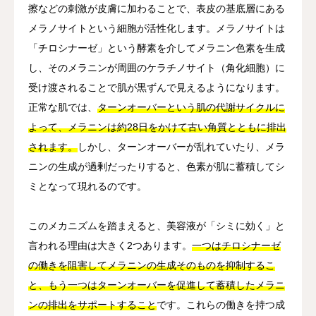
擦などの刺激が皮膚に加わることで、表皮の基底層にある
メラノサイトという細胞が活性化します。メラノサイトは
「チロシナーゼ」という酵素を介してメラニン色素を生成
し、そのメラニンが周囲のケラチノサイト（角化細胞）に
受け渡されることで肌が黒ずんで見えるようになります。
正常な肌では、
ターンオーバーという肌の代謝サイクルに
よって、メラニンは約28日をかけて古い角質とともに排出
されます。
しかし、ターンオーバーが乱れていたり、メラ
ニンの生成が過剰だったりすると、色素が肌に蓄積してシ
ミとなって現れるのです。
このメカニズムを踏まえると、美容液が「シミに効く」と
言われる理由は大きく2つあります。
一つはチロシナーゼ
の働きを阻害してメラニンの生成そのものを抑制するこ
と、もう一つはターンオーバーを促進して蓄積したメラニ
ンの排出をサポートすること
です。これらの働きを持つ成