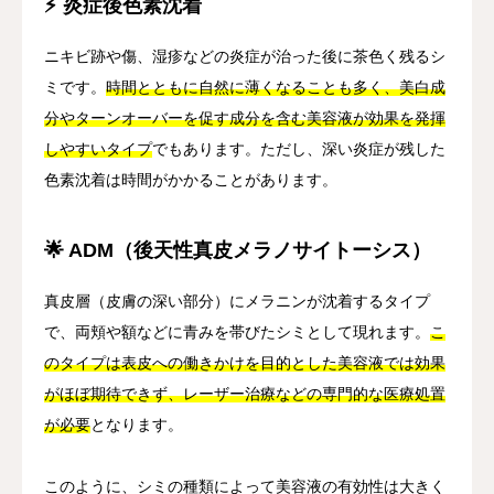
⚡ 炎症後色素沈着
ニキビ跡や傷、湿疹などの炎症が治った後に茶色く残るシ
ミです。
時間とともに自然に薄くなることも多く、美白成
分やターンオーバーを促す成分を含む美容液が効果を発揮
しやすいタイプ
でもあります。ただし、深い炎症が残した
色素沈着は時間がかかることがあります。
🌟 ADM（後天性真皮メラノサイトーシス）
真皮層（皮膚の深い部分）にメラニンが沈着するタイプ
で、両頬や額などに青みを帯びたシミとして現れます。
こ
のタイプは表皮への働きかけを目的とした美容液では効果
がほぼ期待できず、レーザー治療などの専門的な医療処置
が必要
となります。
このように、シミの種類によって美容液の有効性は大きく