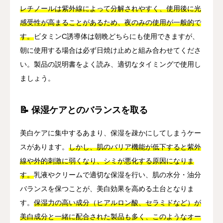
レチノールは紫外線によって分解されやすく、使用後に光
感受性が高まることがあるため、夜のみの使用が一般的で
す。
ビタミンC誘導体は朝晩どちらにも使用できますが、
朝に使用する場合は必ず日焼け止めと組み合わせてくださ
い。製品の説明書をよく読み、適切なタイミングで使用し
ましょう。
📝 保湿ケアとのバランスを取る
美白ケアに集中するあまり、保湿を疎かにしてしまうケー
スがあります。
しかし、肌のバリア機能が低下すると紫外
線や外的刺激に弱くなり、シミが悪化する原因になりま
す。
乳液やクリームで適切な保湿を行い、肌の水分・油分
バランスを保つことが、美白効果を高める土台となりま
す。
保湿力の高い成分（ヒアルロン酸、セラミドなど）が
美白成分と一緒に配合された製品も多く、このようなオー