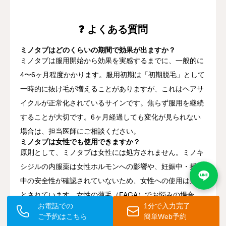
❓ よくある質問
ミノタブはどのくらいの期間で効果が出ますか？
ミノタブは服用開始から効果を実感するまでに、一般的に
4〜6ヶ月程度かかります。服用初期は「初期脱毛」として
一時的に抜け毛が増えることがありますが、これはヘアサ
イクルが正常化されているサインです。焦らず服用を継続
することが大切です。6ヶ月経過しても変化が見られない
場合は、担当医師にご相談ください。
ミノタブは女性でも使用できますか？
原則として、ミノタブは女性には処方されません。ミノキ
シジルの内服薬は女性ホルモンへの影響や、妊娠中・授乳
中の安全性が確認されていないため、女性への使用は禁忌
とされています。女性の薄毛（FAGA）でお悩みの場合
お電話での
1分で入力完了
は、女性向けの治療法が別途ありますので、医師にご相談
ご予約はこちら
簡単Web予約
ください。