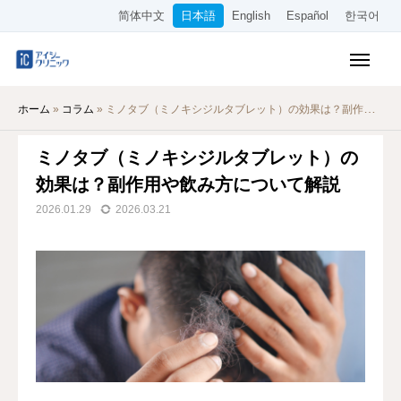
简体中文
日本語
English
Español
한국어
保険診療メニュー
ホーム
»
コラム
»
ミノタブ（ミノキシジルタブレット）の効果は？副作用や飲み方について解説
美容メニュー
ミノタブ（ミノキシジルタブレット）の
料金表
効果は？副作用や飲み方について解説
オンライン診療
2026.01.29
2026.03.21
当院について
アクセス
WEB予約
採用情報