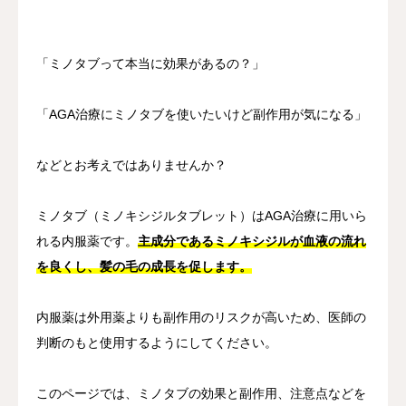
その他
「ミノタブって本当に効果があるの？」
言語
「AGA治療にミノタブを使いたいけど副作用が気になる」
简体中文
日本語
English
Español
한국어
などとお考えではありませんか？
ミノタブ（ミノキシジルタブレット）はAGA治療に用いら
れる内服薬です。
主成分であるミノキシジルが血液の流れ
を良くし、髪の毛の成長を促します。
内服薬は外用薬よりも副作用のリスクが高いため、医師の
判断のもと使用するようにしてください。
このページでは、ミノタブの効果と副作用、注意点などを