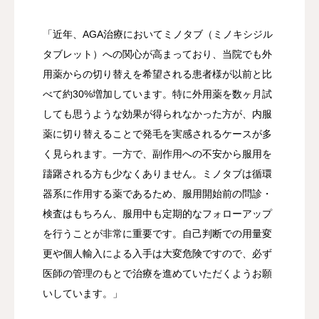
「近年、AGA治療においてミノタブ（ミノキシジル
タブレット）への関心が高まっており、当院でも外
用薬からの切り替えを希望される患者様が以前と比
べて約30%増加しています。特に外用薬を数ヶ月試
しても思うような効果が得られなかった方が、内服
薬に切り替えることで発毛を実感されるケースが多
く見られます。一方で、副作用への不安から服用を
躊躇される方も少なくありません。ミノタブは循環
器系に作用する薬であるため、服用開始前の問診・
検査はもちろん、服用中も定期的なフォローアップ
を行うことが非常に重要です。自己判断での用量変
更や個人輸入による入手は大変危険ですので、必ず
医師の管理のもとで治療を進めていただくようお願
いしています。」