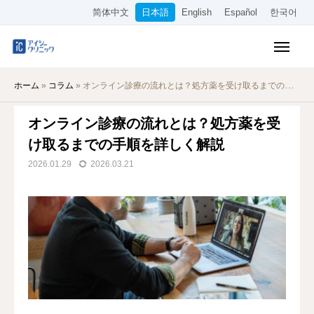
简体中文
日本語
English
Español
한국어
保険診療メニュー
ホーム
»
コラム
»
オンライン診療の流れとは？処方薬を受け取るまでの手順を詳しく解説
美容メニュー
オンライン診療の流れとは？処方薬を受
料金表
け取るまでの手順を詳しく解説
オンライン診療
2026.01.29
2026.03.21
当院について
アクセス
WEB予約
採用情報