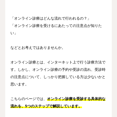
その他
「オンライン診療はどんな流れで行われるの？」
言語
「オンライン診療を受けるにあたっての注意点が知りた
い」
简体中文
日本語
English
Español
한국어
などとお考えではありませんか。
オンライン診療とは、インターネット上で行う診療方法で
す。しかし、オンライン診療の予約や受診の流れ、受診時
の注意点について、しっかり把握している方は少ないかと
思います。
こちらのページでは、
オンライン診療を受診する具体的な
流れを、5つのステップで解説しています。