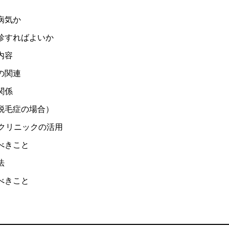
病気か
診すればよいか
内容
の関連
関係
脱毛症の場合）
門クリニックの活用
べきこと
法
べきこと