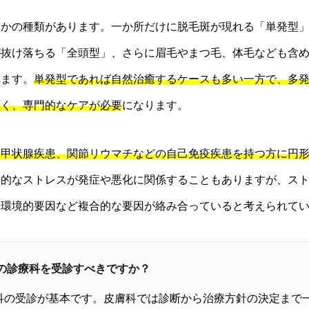
つかの種類があります。一か所だけに脱毛斑が現れる「単発型
が抜け落ちる「全頭型」、さらに眉毛やまつ毛、体毛なども含
れます。
単発型であれば自然治癒するケースも多い一方で、多
多く、専門的なケアが必要
になります。
や甲状腺疾患、関節リウマチなどの自己免疫疾患を持つ方に円
神的なストレスが発症や悪化に関係することもありますが、ス
や環境的要因など複合的な要因が絡み合っていると考えられて
どの診療科を受診すべきですか？
科の受診が基本です。皮膚科では診断から治療方針の決定まで