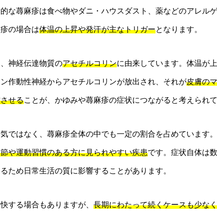
般的な蕁麻疹は食べ物やダニ・ハウスダスト、薬などのアレル
麻疹の場合は
体温の上昇や発汗が主なトリガー
となります。
は、神経伝達物質の
アセチルコリン
に由来しています。体温が
リン作動性神経からアセチルコリンが放出され、それが
皮膚の
離させる
ことが、かゆみや蕁麻疹の症状につながると考えられ
病気ではなく、蕁麻疹全体の中でも一定の割合を占めています
季節や運動習慣のある方に見られやすい疾患
です。症状自体は
こるため日常生活の質に影響することがあります。
軽快する場合もありますが、
長期にわたって続くケースも少な