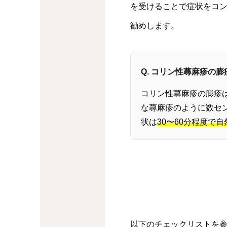
を受けることで症状をコ
勧めします。
Q. コリン性蕁麻疹の
コリン性蕁麻疹の膨疹
な蕁麻疹のように数セ
状は
30〜60分程度で
以下のチェックリストを