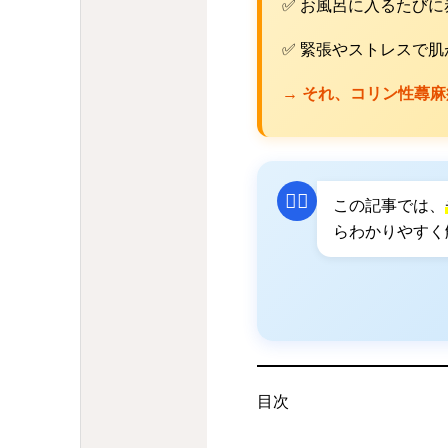
✅ お風呂に入るたび
✅ 緊張やストレスで
→ それ、コリン性蕁
👨‍⚕️
この記事では、
らわかりやすく
目次