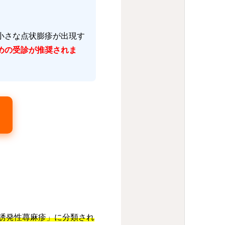
小さな点状膨疹が出現す
めの受診が推奨されま
誘発性蕁麻疹」に分類され