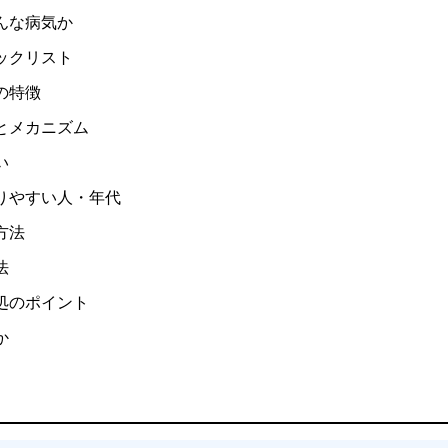
んな病気か
ックリスト
の特徴
とメカニズム
い
りやすい人・年代
方法
法
処のポイント
か