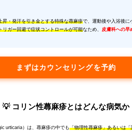
上昇・発汗を引き金とする特殊な蕁麻疹
で、運動後や入浴後に
トリガー回避で症状コントロールが可能
なため、
皮膚科への早
まずはカウンセリングを予約
💡 コリン性蕁麻疹とはどんな病気か
ic urticaria）は、蕁麻疹の中でも
「物理性蕁麻疹」あるいは「