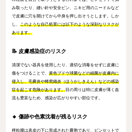
み取ったり、縫い針や安全ピン、ニキビ用のニードルなど
で皮膚に穴を開けてから中身を押し出そうとします。しか
し、
このような自己処置には以下のような深刻なリスクが
あります。
📝 皮膚感染症のリスク
清潔でない器具を使用したり、適切な消毒をせずに皮膚に
傷をつけることで、
黄色ブドウ球菌などの細菌が皮膚内に
侵入し、毛嚢炎や蜂窩織炎（ほうかしきえん）などの感染
症を起こす危険があります。
目の周りは特に皮膚が薄く血
流も豊富なため、感染が広がりやすい部位です。
🔸 傷跡や色素沈着が残るリスク
稗粒腫は表皮の下に形成された嚢胞であり、ピンセットで