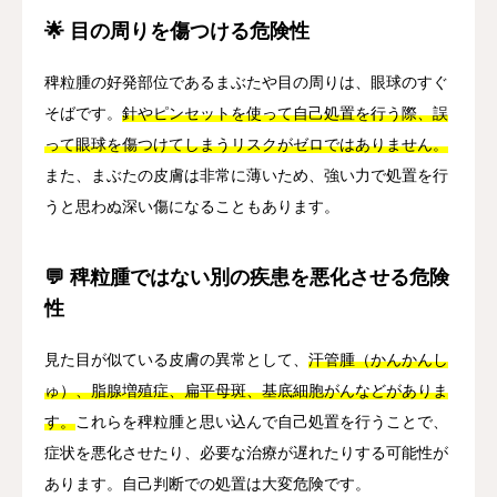
🌟 目の周りを傷つける危険性
稗粒腫の好発部位であるまぶたや目の周りは、眼球のすぐ
そばです。
針やピンセットを使って自己処置を行う際、誤
って眼球を傷つけてしまうリスクがゼロではありません。
また、まぶたの皮膚は非常に薄いため、強い力で処置を行
うと思わぬ深い傷になることもあります。
💬 稗粒腫ではない別の疾患を悪化させる危険
性
見た目が似ている皮膚の異常として、
汗管腫（かんかんし
ゅ）、脂腺増殖症、扁平母斑、基底細胞がんなどがありま
す。
これらを稗粒腫と思い込んで自己処置を行うことで、
症状を悪化させたり、必要な治療が遅れたりする可能性が
あります。自己判断での処置は大変危険です。