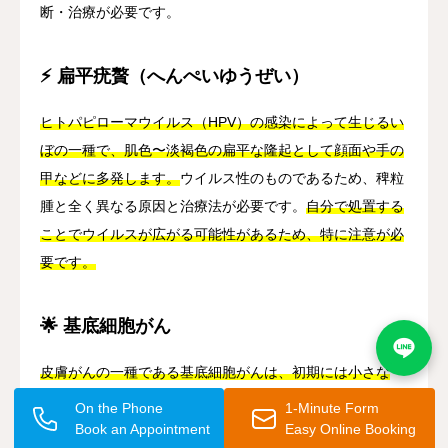
断・治療が必要です。
⚡ 扁平疣贅（へんぺいゆうぜい）
ヒトパピローマウイルス（HPV）の感染によって生じるい
ぼの一種で、肌色〜淡褐色の扁平な隆起として顔面や手の
甲などに多発します。
ウイルス性のものであるため、稗粒
腫と全く異なる原因と治療法が必要です。
自分で処置する
ことでウイルスが広がる可能性があるため、特に注意が必
要です。
🌟 基底細胞がん
皮膚がんの一種である基底細胞がんは、初期には小さな
白〜真珠様の隆起として現れることがあり、稗粒腫と混同
On the Phone
1-Minute Form
されることがあります。
早期発見・早期治療が重要な疾患
Book an Appointment
Easy Online Booking