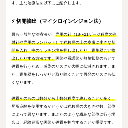
す。主な治療法を以下にご紹介します。
⚡ 切開摘出（マイクロインシジョン法）
最も一般的な治療法が、
専用の針（18〜21ゲージ程度の注
射針や専用のランセット）で稗粒腫の上の皮膚に小さな切
開を入れ、中のケラチン塊を押し出したり、嚢胞壁ごと摘
出したりする方法です。
医師や看護師が無菌状態のもとで
処置を行うため、感染のリスクが大幅に低減されます。ま
た、嚢胞壁をしっかりと取り除くことで再発のリスクも低
くなります。
処置そのものは数分から十数分程度で終わることが多く、
局所麻酔を使用するかどうかは稗粒腫の大きさや数、部位
によって異なります。まぶたのような繊細な部位に行う場
合は、経験豊富な医師が処置を担当することが重要です。