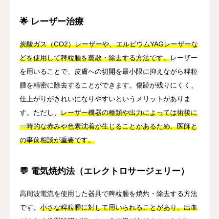
🌟 レーザー治療
炭酸ガス（CO2）レーザーや、エルビウムYAGレーザーな
どを使用して稗粒腫を蒸散・除去する方法です。
レーザー
を用いることで、皮膚への切開を最小限に抑えながら稗粒
腫を精密に除去することができます。傷跡が残りにくく、
仕上がりがきれいになりやすいというメリットがありま
す。ただし、
レーザー機器の種類や出力によっては術後に
一時的な赤みや色素沈着が生じることがあるため、医師と
の事前相談が重要です。
💬 電気焼灼法（エレクトロサージェリー）
高周波電流を使用した器具で稗粒腫を焼灼・除去する方法
です。
小さな稗粒腫に対して用いられることがあり、出血