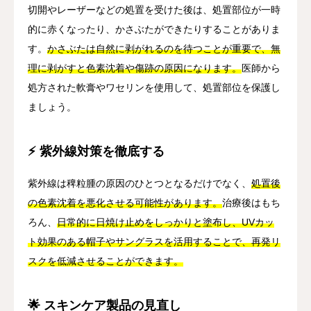
切開やレーザーなどの処置を受けた後は、処置部位が一時
的に赤くなったり、かさぶたができたりすることがありま
す。
かさぶたは自然に剥がれるのを待つことが重要で、無
理に剥がすと色素沈着や傷跡の原因になります。
医師から
処方された軟膏やワセリンを使用して、処置部位を保護し
ましょう。
⚡ 紫外線対策を徹底する
紫外線は稗粒腫の原因のひとつとなるだけでなく、
処置後
の色素沈着を悪化させる可能性があります。
治療後はもち
ろん、
日常的に日焼け止めをしっかりと塗布し、UVカッ
ト効果のある帽子やサングラスを活用することで、再発リ
スクを低減させることができます。
🌟 スキンケア製品の見直し