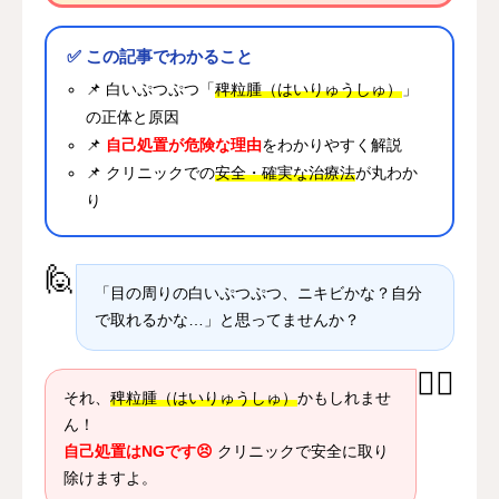
✅ この記事でわかること
📌 白いぷつぷつ「
稗粒腫（はいりゅうしゅ）
」
の正体と原因
📌
自己処置が危険な理由
をわかりやすく解説
📌 クリニックでの
安全・確実な治療法
が丸わか
り
🙋
「目の周りの白いぷつぷつ、ニキビかな？自分
で取れるかな…」と思ってませんか？
👩‍⚕️
それ、
稗粒腫（はいりゅうしゅ）
かもしれませ
ん！
自己処置はNGです😣
クリニックで安全に取り
除けますよ。