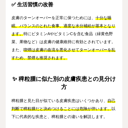
✅ 生活習慣の改善
皮膚のターンオーバーを正常に保つためには、
十分な睡
眠、バランスのとれた食事、適度な水分補給が基本となり
ます。
特にビタミンAやビタミンCを含む食品（緑黄色野
菜、果物など）は皮膚の健康維持に有効とされています。
また、
喫煙は皮膚の血流を悪化させてターンオーバーを乱
すため、禁煙も推奨されます。
✨ 稗粒腫に似た別の皮膚疾患との見分け
方
稗粒腫と見た目が似ている皮膚疾患はいくつかあり、
自己
判断で稗粒腫だと決めつけることには危険が伴います。
以
下に代表的な疾患と、稗粒腫との違いを解説します。