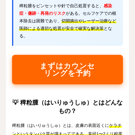
稗粒腫をピンセットや針で自己処置すると、
感染
症・傷跡・再発のリスク
がある。セルフケアでの根
本除去は困難であり、
切開摘出やレーザー治療など
医師による適切な処置が安全で確実な解決策
とな
る。
まずはカウンセ
リングを予約
💡 稗粒腫（はいりゅうしゅ）とはどんな
もの？
稗粒腫（はいりゅうしゅ）とは、皮膚の表面近くに
ケラチ
ンというタンパク質が溜まってできる、直径1〜2ミリ程度