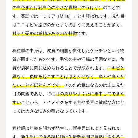
の白色または乳白色の小さな嚢胞（のうほう）
のことで
す。英語では「ミリア（Milia）」とも呼ばれます。見た目
は白ニキビや脂肪のかたまりのように見えることが多く、
触ると硬めの感触があるのが特徴
です。
稗粒腫の中身は、皮膚の細胞が変化したケラチンという物
質が固まったものです。毛穴の中や汗腺の周囲などに、角
質が袋状に閉じ込められることで形成されます。
ニキビと
異なり、炎症を起こすことはほとんどなく、痛みや痒みが
ないことがほとんどです。
そのため気になるのは主に見た
目の問題であり、特に
目の周りやまぶたに集中してできや
すい
ことから、アイメイクをする方や美容に敏感な方にと
っては大きな悩みの種となっています。
稗粒腫は年齢を問わず発生し、新生児にもよく見られま
す。
新生児にできる稗粒腫は生後数週間で自然に消えるこ