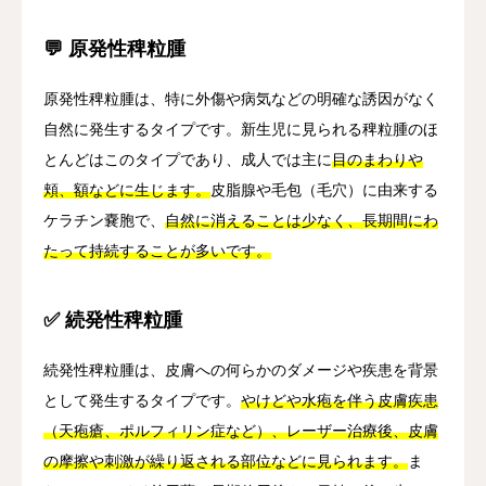
💬 原発性稗粒腫
原発性稗粒腫は、特に外傷や病気などの明確な誘因がなく
自然に発生するタイプです。新生児に見られる稗粒腫のほ
とんどはこのタイプであり、成人では主に
目のまわりや
頬、額などに生じます。
皮脂腺や毛包（毛穴）に由来する
ケラチン嚢胞で、
自然に消えることは少なく、長期間にわ
たって持続することが多いです。
✅ 続発性稗粒腫
続発性稗粒腫は、皮膚への何らかのダメージや疾患を背景
として発生するタイプです。
やけどや水疱を伴う皮膚疾患
（天疱瘡、ポルフィリン症など）、レーザー治療後、皮膚
の摩擦や刺激が繰り返される部位などに見られます。
ま