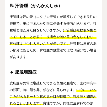
📝 汗管腫（かんかんしゅ）
汗管腫は汗の管（エクリン汗管）が増殖してできる良性の
腫瘍で、主に下まぶたや頬に多発する傾向があります。稗
粒腫と似た見た目をしていますが、
汗管腫は複数個が集ま
って生じることが多く、皮膚色や淡い黄白色をしており、
稗粒腫より少し大きいことが多いです。
汗管腫は皮膚の深
い部分にあるため、稗粒腫の処置法では取り除けない場合
があります。
🔸 脂腺増殖症
皮脂腺が異常に増殖してできる良性の腫瘍で、主に中高年
の顔面、特に額や鼻、頬などに見られます。
中心に白いへ
こみがあるドーナツ状の見た目が特徴で、稗粒腫と間違わ
れることがあります。
良性ですが、同様に皮膚科での診