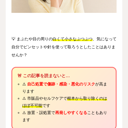
Other
Language
简体中文
日本語
English
Español
한국어
💡 まぶたや目の周りの
白くて小さなぷつぷつ
、気になって
自分でピンセットや針を使って取ろうとしたことはありま
せんか？
🚨 この記事を読まないと…
⚠️
自己処置で傷跡・感染・悪化のリスク
が高ま
ります
⚠️ 市販品やセルフケアで
根本から取り除くのは
ほぼ不可能
です
⚠️ 放置・誤処置で
再発しやすくなる
こともあり
ます