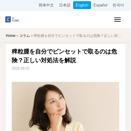
简体中文
日本語
English
Español
한국어
Insurance-Covered Treatments
Home
»
コラム
»
稗粒腫を自分でピンセットで取るのは危険？正しい対処法を解説
Cosmetic Treatments
稗粒腫を自分でピンセットで取るのは危
Pricing
険？正しい対処法を解説
Online Medical Consultation
2026.06.01
About Our Clinic
Access
Book Online
Recruitment