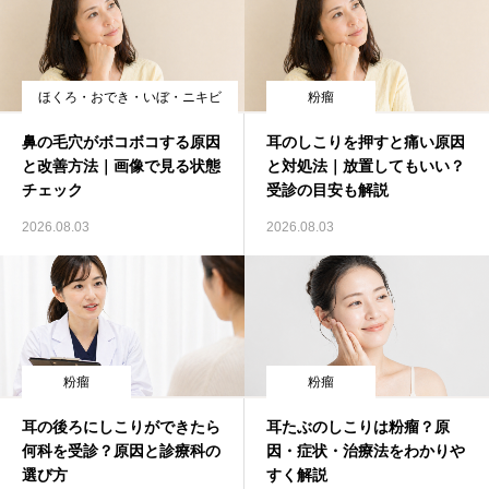
ほくろ・おでき・いぼ・ニキビ
粉瘤
鼻の毛穴がボコボコする原因
耳のしこりを押すと痛い原因
と改善方法｜画像で見る状態
と対処法｜放置してもいい？
チェック
受診の目安も解説
2026.08.03
2026.08.03
粉瘤
粉瘤
耳の後ろにしこりができたら
耳たぶのしこりは粉瘤？原
何科を受診？原因と診療科の
因・症状・治療法をわかりや
選び方
すく解説