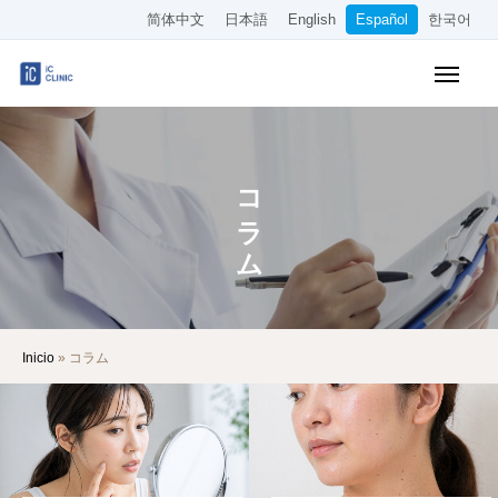
简体中文
日本語
English
Español
한국어
Tratamientos Cubiertos por el Seguro
Tratamientos Estéticos
コラム
Precios
Sobre Nuestra Clínica
Cómo Llegar
Inicio
»
コラム
Reserva Online
Empleo
Otros