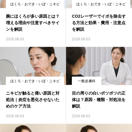
ほくろ・おでき・いぼ・ニキビ
ほくろ・おでき・いぼ・ニキビ
Idioma
腕にほくろが多い原因とは？
CO2レーザーでイボを除去す
増える理由や注意すべきサイ
る方法と効果・費用・注意点
简体中文
日本語
English
Español
한국어
ンを解説
を解説
2026.08.03
2026.08.03
ほくろ・おでき・いぼ・ニキビ
一般皮膚科
ニキビが触ると痛い原因と対
目の周りの白いポツポツの正
処法｜炎症を悪化させないた
体は？原因・種類・対処法を
めのケア方法
解説
2026.08.03
2026.08.03