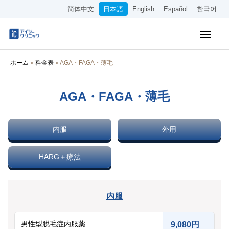
简体中文
日本語
English
Español
한국어
保険診療メニュー
ホーム
»
料金表
»
AGA・FAGA・薄毛
美容メニュー
AGA・FAGA・薄毛
料金表
オンライン診療
内服
外用
当院について
HARG＋療法
アクセス
内服
WEB予約
採用情報
男性型脱毛症内服薬
9,080円