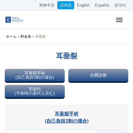
简体中文
日本語
English
Español
한국어
保険診療メニュー
ホーム
»
料金表
»
耳垂裂
美容メニュー
耳垂裂
料金表
オンライン診療
耳垂裂手術
自費診療
(自己負担3割の場合)
当院について
手術代
(手術時の薬代も含む)
アクセス
耳垂裂手術
WEB予約
(自己負担3割の場合)
採用情報