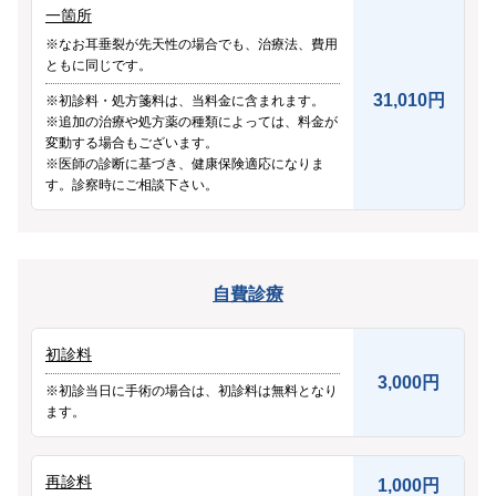
一箇所
その他
※なお耳垂裂が先天性の場合でも、治療法、費用
ともに同じです。
31,010円
※初診料・処方箋料は、当料金に含まれます。
言語
※追加の治療や処方薬の種類によっては、料金が
简体中文
日本語
English
Español
한국어
変動する場合もございます。
※医師の診断に基づき、健康保険適応になりま
す。診察時にご相談下さい。
自費診療
初診料
3,000円
※初診当日に手術の場合は、初診料は無料となり
ます。
再診料
1,000円