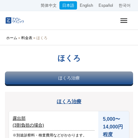
简体中文
日本語
English
Español
한국어
保険診療メニュー
ホーム
»
料金表
»
ほくろ
美容メニュー
ほくろ
料金表
オンライン診療
ほくろ治療
当院について
ほくろ治療
アクセス
露出部
WEB予約
5,000〜
(3割負担の場合)
14,000円
採用情報
程度
※別途診察料・検査費用などがかかります。