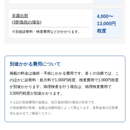
その他
非露出部
4,000〜
(3割負担の場合)
13,000円
言語
程度
※別途診察料・検査費用などがかかります。
简体中文
日本語
English
Español
한국어
別途かかる費用について
掲載の料金は施術・手術にかかる費用です。多くの治療では、こ
のほかに診察料・処方料で1,000円程度、検査費用で1,000円程度
が別途かかります。病理検査を行う場合は、病理検査費用で
3,000円程度が別途かかります。
※上記の別途費用の金額は、自己負担3割の場合の目安です。
※別途費用の有無・金額は治療内容によって異なります。各料金表の注意事
項もあわせてご確認ください。