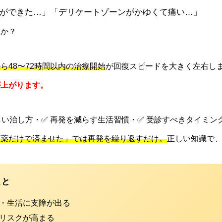
ができた…」「デリケートゾーンがかゆくて痛い…」
んか？
ら48〜72時間以内の治療開始
が回復スピードを大きく左右し
が上がります。
しい治し方・✅ 再発を減らす生活習慣・✅ 受診すべきタイミン
販薬だけで済ませた」では再発を繰り返すだけ。
正しい知識で
こと
事・生活に支障が出る
染リスクが高まる