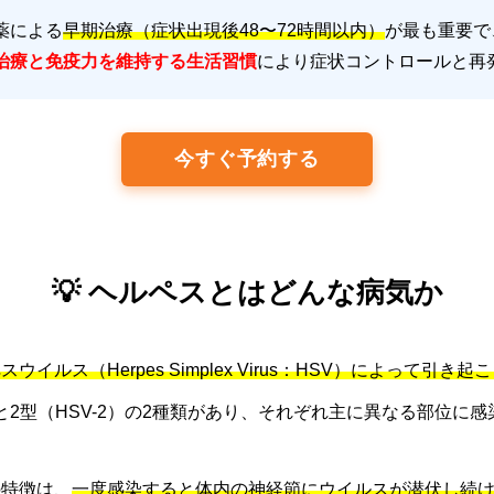
薬による
早期治療（症状出現後48〜72時間以内）
が最も重要で
治療と免疫力を維持する生活習慣
により症状コントロールと再
今すぐ予約する
💡 ヘルペスとはどんな病気か
ウイルス（Herpes Simplex Virus：HSV）によって引き
）と2型（HSV-2）の2種類があり、それぞれ主に異なる部位に
の特徴は、
一度感染すると体内の神経節にウイルスが潜伏し続