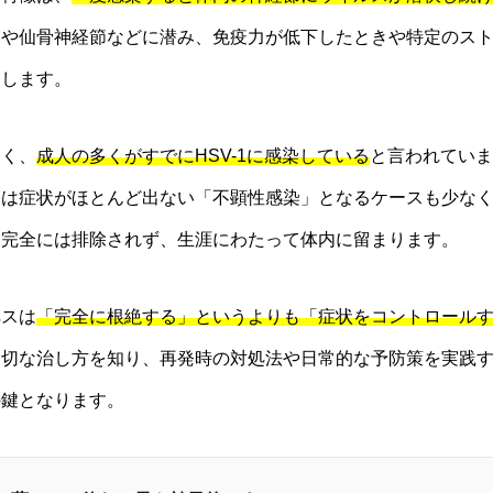
節や仙骨神経節などに潜み、免疫力が低下したときや特定のス
こします。
高く、
成人の多くがすでにHSV-1に感染している
と言われていま
際は症状がほとんど出ない「不顕性感染」となるケースも少な
は完全には排除されず、生涯にわたって体内に留まります。
ペスは
「完全に根絶する」というよりも「症状をコントロール
適切な治し方を知り、再発時の対処法や日常的な予防策を実践
の鍵となります。