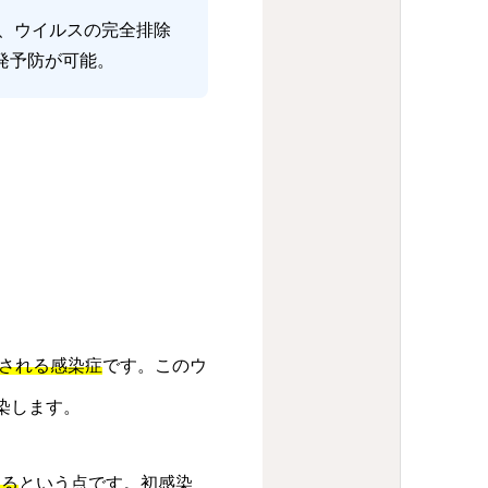
、ウイルスの完全排除
発予防が可能。
起こされる感染症
です。このウ
感染します。
ける
という点です。初感染