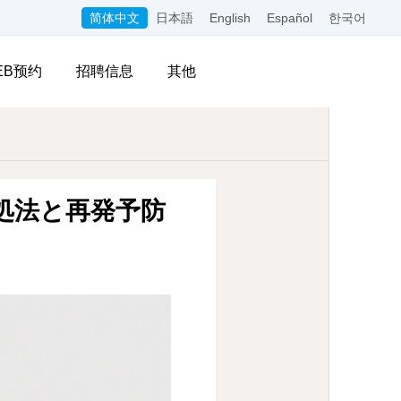
简体中文
日本語
English
Español
한국어
EB预约
招聘信息
其他
処法と再発予防