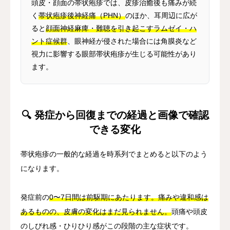
頭皮・顔面の帯状疱疹では、皮疹治癒後も痛みが続
く
帯状疱疹後神経痛（PHN）
のほか、耳周辺に広が
ると
顔面神経麻痺・難聴を引き起こすラムゼイ・ハ
ント症候群
、眼神経が侵された場合には角膜炎など
視力に影響する眼部帯状疱疹が生じる可能性があり
ます。
🔍 発症から回復までの経過と画像で確認
できる変化
帯状疱疹の一般的な経過を時系列でまとめると以下のよう
になります。
発症前の
0〜7日間は前駆期にあたります。痛みや違和感は
あるものの、皮膚の変化はまだ見られません。
頭痛や頭皮
のしびれ感・ひりひり感がこの段階の主な症状です。