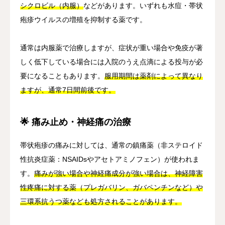
シクロビル（内服）
などがあります。いずれも水痘・帯状
疱疹ウイルスの増殖を抑制する薬です。
通常は内服薬で治療しますが、症状が重い場合や免疫が著
しく低下している場合には入院のうえ点滴による投与が必
要になることもあります。
服用期間は薬剤によって異なり
ますが、通常7日間前後です。
🌟 痛み止め・神経痛の治療
帯状疱疹の痛みに対しては、通常の鎮痛薬（非ステロイド
性抗炎症薬：NSAIDsやアセトアミノフェン）が使われま
す。
痛みが強い場合や神経痛成分が強い場合は、神経障害
性疼痛に対する薬（プレガバリン、ガバペンチンなど）や
三環系抗うつ薬なども処方されることがあります。