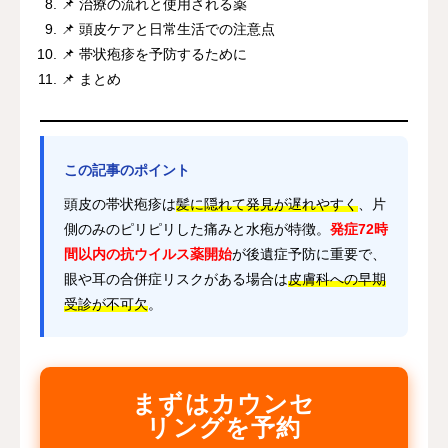
📌 治療の流れと使用される薬
📌 頭皮ケアと日常生活での注意点
📌 帯状疱疹を予防するために
📌 まとめ
この記事のポイント
頭皮の帯状疱疹は
髪に隠れて発見が遅れやすく
、片
側のみのピリピリした痛みと水疱が特徴。
発症72時
間以内の抗ウイルス薬開始
が後遺症予防に重要で、
眼や耳の合併症リスクがある場合は
皮膚科への早期
受診が不可欠
。
まずはカウンセ
リングを予約