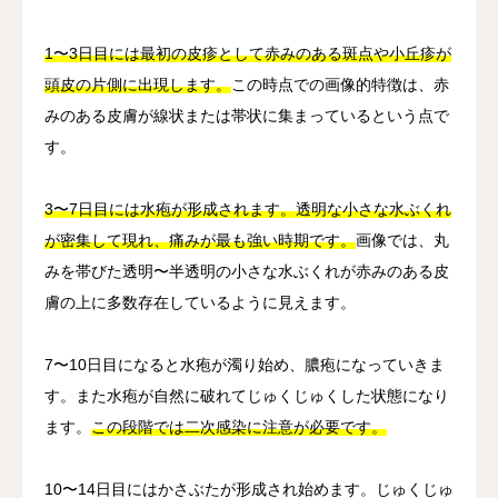
1〜3日目には最初の皮疹として赤みのある斑点や小丘疹が
頭皮の片側に出現します。
この時点での画像的特徴は、赤
みのある皮膚が線状または帯状に集まっているという点で
す。
3〜7日目には水疱が形成されます。透明な小さな水ぶくれ
が密集して現れ、痛みが最も強い時期です。
画像では、丸
みを帯びた透明〜半透明の小さな水ぶくれが赤みのある皮
膚の上に多数存在しているように見えます。
7〜10日目になると水疱が濁り始め、膿疱になっていきま
す。また水疱が自然に破れてじゅくじゅくした状態になり
ます。
この段階では二次感染に注意が必要です。
10〜14日目にはかさぶたが形成され始めます。じゅくじゅ