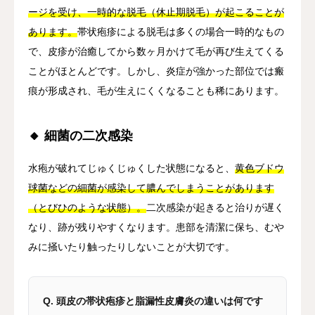
ージを受け、一時的な脱毛（休止期脱毛）が起こることが
あります。
帯状疱疹による脱毛は多くの場合一時的なもの
で、皮疹が治癒してから数ヶ月かけて毛が再び生えてくる
ことがほとんどです。しかし、炎症が強かった部位では瘢
痕が形成され、毛が生えにくくなることも稀にあります。
🔸 細菌の二次感染
水疱が破れてじゅくじゅくした状態になると、
黄色ブドウ
球菌などの細菌が感染して膿んでしまうことがあります
（とびひのような状態）。
二次感染が起きると治りが遅く
なり、跡が残りやすくなります。患部を清潔に保ち、むや
みに掻いたり触ったりしないことが大切です。
Q. 頭皮の帯状疱疹と脂漏性皮膚炎の違いは何です