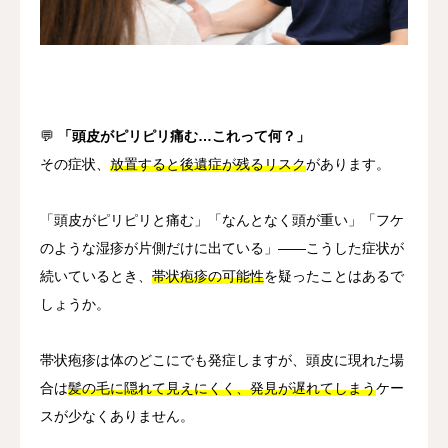
其他
语言
简体中文
日本語
English
Español
한국어
💬
「頭皮がピリピリ痛む…これって何？」
その症状、
放置すると後遺症が残るリスク
があります。
「頭皮がピリピリと痛む」「なんとなく頭が重い」「フケ
のような湿疹が片側だけに出ている」――こうした症状が
続いているとき、
帯状疱疹の可能性
を疑ったことはあるで
しょうか。
帯状疱疹は体のどこにでも発症しますが、頭皮に現れた場
合は
髪の毛に隠れて見えにくく、発見が遅れてしまう
ケー
スが少なくありません。