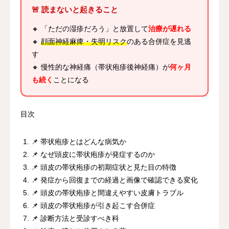
🚨 読まないと起きること
🔸 「ただの湿疹だろう」と放置して
治療が遅れる
🔸
顔面神経麻痺・失明リスク
のある合併症を見逃
す
🔸 慢性的な神経痛（帯状疱疹後神経痛）が
何ヶ月
も続く
ことになる
目次
📌 帯状疱疹とはどんな病気か
📌 なぜ頭皮に帯状疱疹が発症するのか
📌 頭皮の帯状疱疹の初期症状と見た目の特徴
📌 発症から回復までの経過と画像で確認できる変化
📌 頭皮の帯状疱疹と間違えやすい皮膚トラブル
📌 頭皮の帯状疱疹が引き起こす合併症
📌 診断方法と受診すべき科