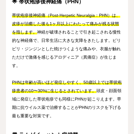
🌟 帯状疱疹後神経痛（PHN）
帯状疱疹後神経痛（Post-Herpetic Neuralgia：PHN）は、
皮疹が治癒した後も1ヶ月以上にわたって痛みが残る状態
を指します。
神経が破壊されることで引き起こされる慢性
的な神経痛で、日常生活に大きな支障をきたします。ピリ
ピリ・ジンジンとした焼けつくような痛みや、衣服が触れ
ただけで激痛を感じるアロディニア（異痛症）が生じま
す。
PHNは年齢が高いほど発症しやすく、50歳以上では帯状疱
疹患者の10〜30%に生じるとされています。
頭皮・顔面領
域に発症した帯状疱疹でも同様にPHNが起こりえます。早
期に抗ウイルス薬で治療することがPHNのリスクを下げる
最も重要な対策です。