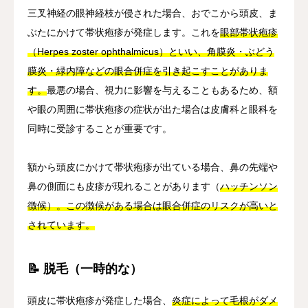
三叉神経の眼神経枝が侵された場合、おでこから頭皮、ま
ぶたにかけて帯状疱疹が発症します。これを
眼部帯状疱疹
（Herpes zoster ophthalmicus）といい、角膜炎・ぶどう
膜炎・緑内障などの眼合併症を引き起こすことがありま
す。
最悪の場合、視力に影響を与えることもあるため、額
や眼の周囲に帯状疱疹の症状が出た場合は皮膚科と眼科を
同時に受診することが重要です。
額から頭皮にかけて帯状疱疹が出ている場合、鼻の先端や
鼻の側面にも皮疹が現れることがあります（
ハッチンソン
徴候）。この徴候がある場合は眼合併症のリスクが高いと
されています。
📝 脱毛（一時的な）
頭皮に帯状疱疹が発症した場合、
炎症によって毛根がダメ