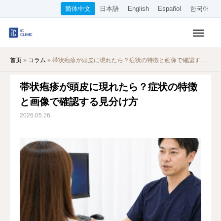
简体中文
日本語
English
Español
한국어
医保诊疗项目
首页
»
コラム
»
帯状疱疹が頭皮に現れたら？症状の特徴と画像で確認する見分け方
美容项目
帯状疱疹が頭皮に現れたら？症状の特徴
收费标准
と画像で確認する見分け方
在线诊疗
2026.05.26
关于本院
交通指南
WEB预约
招聘信息