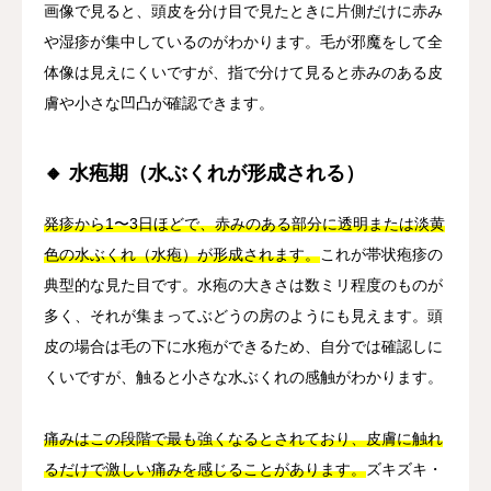
画像で見ると、頭皮を分け目で見たときに片側だけに赤み
や湿疹が集中しているのがわかります。毛が邪魔をして全
体像は見えにくいですが、指で分けて見ると赤みのある皮
膚や小さな凹凸が確認できます。
🔸 水疱期（水ぶくれが形成される）
発疹から1〜3日ほどで、赤みのある部分に透明または淡黄
色の水ぶくれ（水疱）が形成されます。
これが帯状疱疹の
典型的な見た目です。水疱の大きさは数ミリ程度のものが
多く、それが集まってぶどうの房のようにも見えます。頭
皮の場合は毛の下に水疱ができるため、自分では確認しに
くいですが、触ると小さな水ぶくれの感触がわかります。
痛みはこの段階で最も強くなるとされており、皮膚に触れ
るだけで激しい痛みを感じることがあります。
ズキズキ・