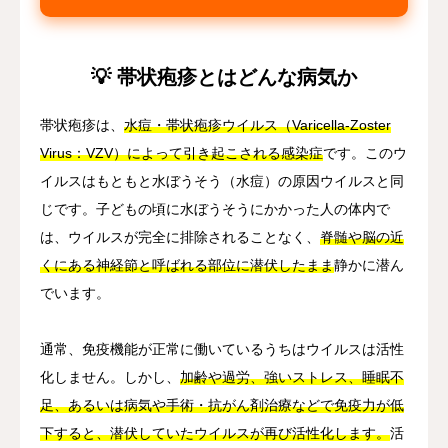
💡 帯状疱疹とはどんな病気か
帯状疱疹は、
水痘・帯状疱疹ウイルス（Varicella-Zoster
Virus：VZV）によって引き起こされる感染症
です。このウ
イルスはもともと水ぼうそう（水痘）の原因ウイルスと同
じです。子どもの頃に水ぼうそうにかかった人の体内で
は、ウイルスが完全に排除されることなく、
脊髄や脳の近
くにある神経節と呼ばれる部位に潜伏したまま
静かに潜ん
でいます。
通常、免疫機能が正常に働いているうちはウイルスは活性
化しません。しかし、
加齢や過労、強いストレス、睡眠不
足、あるいは病気や手術・抗がん剤治療などで免疫力が低
下すると、潜伏していたウイルスが再び活性化します。
活