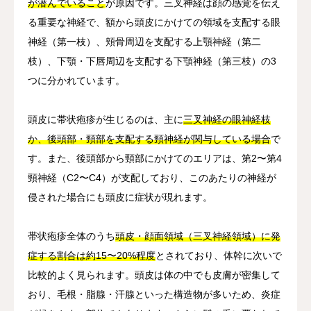
が潜んでいること
が原因です。三叉神経は顔の感覚を伝え
る重要な神経で、額から頭皮にかけての領域を支配する眼
神経（第一枝）、頬骨周辺を支配する上顎神経（第二
枝）、下顎・下唇周辺を支配する下顎神経（第三枝）の3
つに分かれています。
頭皮に帯状疱疹が生じるのは、主に
三叉神経の眼神経枝
か、後頭部・頸部を支配する頸神経が関与している場合
で
す。また、後頭部から頸部にかけてのエリアは、第2〜第4
頸神経（C2〜C4）が支配しており、このあたりの神経が
侵された場合にも頭皮に症状が現れます。
帯状疱疹全体のうち
頭皮・顔面領域（三叉神経領域）に発
症する割合は約15〜20%程度
とされており、体幹に次いで
比較的よく見られます。頭皮は体の中でも皮膚が密集して
おり、毛根・脂腺・汗腺といった構造物が多いため、炎症