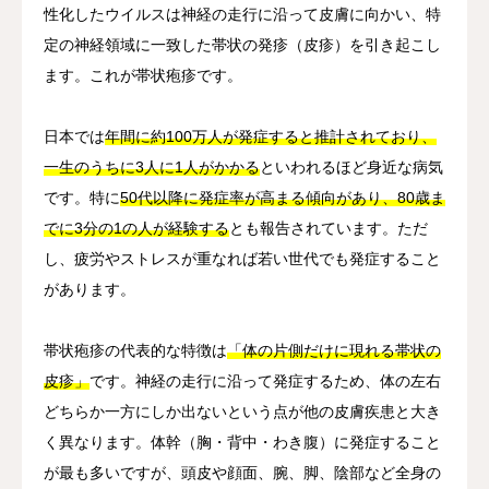
性化したウイルスは神経の走行に沿って皮膚に向かい、特
定の神経領域に一致した帯状の発疹（皮疹）を引き起こし
ます。これが帯状疱疹です。
日本では
年間に約100万人が発症すると推計されており、
一生のうちに3人に1人がかかる
といわれるほど身近な病気
です。特に
50代以降に発症率が高まる傾向があり、80歳ま
でに3分の1の人が経験する
とも報告されています。ただ
し、疲労やストレスが重なれば若い世代でも発症すること
があります。
帯状疱疹の代表的な特徴は
「体の片側だけに現れる帯状の
皮疹」
です。神経の走行に沿って発症するため、体の左右
どちらか一方にしか出ないという点が他の皮膚疾患と大き
く異なります。体幹（胸・背中・わき腹）に発症すること
が最も多いですが、頭皮や顔面、腕、脚、陰部など全身の