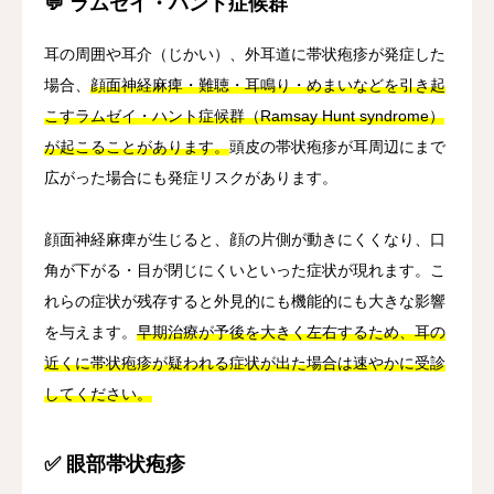
💬 ラムゼイ・ハント症候群
耳の周囲や耳介（じかい）、外耳道に帯状疱疹が発症した
場合、
顔面神経麻痺・難聴・耳鳴り・めまいなどを引き起
こすラムゼイ・ハント症候群（Ramsay Hunt syndrome）
が起こることがあります。
頭皮の帯状疱疹が耳周辺にまで
広がった場合にも発症リスクがあります。
顔面神経麻痺が生じると、顔の片側が動きにくくなり、口
角が下がる・目が閉じにくいといった症状が現れます。こ
れらの症状が残存すると外見的にも機能的にも大きな影響
を与えます。
早期治療が予後を大きく左右するため、耳の
近くに帯状疱疹が疑われる症状が出た場合は速やかに受診
してください。
✅ 眼部帯状疱疹