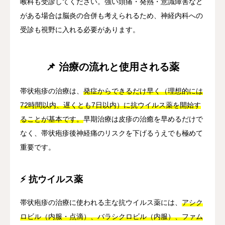
喉科も受診してください。強い頭痛・発熱・意識障害など
がある場合は脳炎の合併も考えられるため、神経内科への
受診も視野に入れる必要があります。
📌 治療の流れと使用される薬
帯状疱疹の治療は、
発症からできるだけ早く（理想的には
72時間以内、遅くとも7日以内）に抗ウイルス薬を開始す
ることが基本です。
早期治療は皮疹の治癒を早めるだけで
なく、帯状疱疹後神経痛のリスクを下げるうえでも極めて
重要です。
⚡ 抗ウイルス薬
帯状疱疹の治療に使われる主な抗ウイルス薬には、
アシク
ロビル（内服・点滴）、バラシクロビル（内服）、ファム