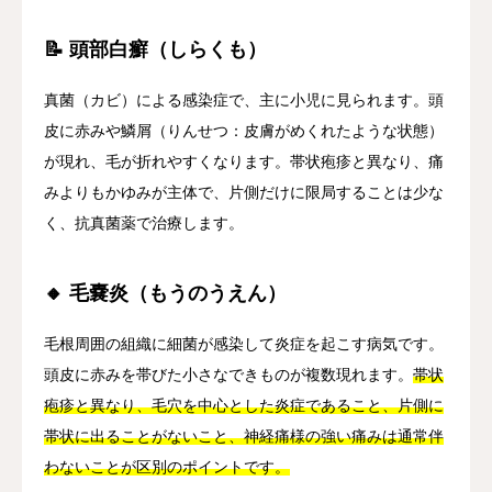
📝 頭部白癬（しらくも）
真菌（カビ）による感染症で、主に小児に見られます。頭
皮に赤みや鱗屑（りんせつ：皮膚がめくれたような状態）
が現れ、毛が折れやすくなります。帯状疱疹と異なり、痛
みよりもかゆみが主体で、片側だけに限局することは少な
く、抗真菌薬で治療します。
🔸 毛嚢炎（もうのうえん）
毛根周囲の組織に細菌が感染して炎症を起こす病気です。
頭皮に赤みを帯びた小さなできものが複数現れます。
帯状
疱疹と異なり、毛穴を中心とした炎症であること、片側に
帯状に出ることがないこと、神経痛様の強い痛みは通常伴
わないことが区別のポイントです。