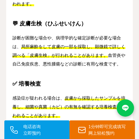
われます。
💬 皮膚生検（ひふせいけん）
診断が困難な場合や、病理学的な確定診断が必要な場合
は、
局所麻酔をして皮膚の一部を採取し、顕微鏡で詳しく
調べる「皮膚生検」が行われることがあります。
血管炎や
自己免疫疾患、悪性腫瘍などの診断に有用な検査です。
✅ 培養検査
感染症が疑われる場合は、
皮膚から採取したサンプルを培
養し、細菌や真菌（カビ）の有無を確認する培養検査が行
われることがあります。
电话咨询
1分钟即可完成填写
立即预约
网上轻松预约
📝 画像検査