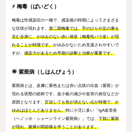
⚡ 梅毒（ばいどく）
梅毒は性感染症の一種で、感染後の時期によってさまざま
な症状が現れます。
第二期梅毒では、手のひらや足の裏を
含む全身に、かゆみのない赤い発疹（梅毒性バラ疹）が現
れることが特徴です。
かゆみがないため見逃されやすいで
すが、
感染力があるため早期の診断と治療が重要です。
🌟 紫斑病（しはんびょう）
紫斑病とは、皮膚に紫色または赤い点状の出血（紫斑）が
現れる状態の総称です。血小板の減少や血管の炎症などが
原因となります。
圧迫しても色が消えない点が特徴で、か
ゆみはほとんどありません。
特に小児に多い「IgA血管炎
（ヘノッホ・シェーンライン紫斑病）」では、
下肢に紫斑
が現れ、腹痛や関節痛を伴うことがあります。