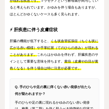
が現れる疾患です。
マラセチアという酵母菌が関与してい
ると考えられています。かゆみを伴う場合もありますが、
ほとんどかゆくないケースも多く見られます。
⚡ 肝疾患に伴う皮膚症状
肝臓の機能が低下すると、
くも状血管拡張症（ちぐも状に
広がる赤い模様）や手掌紅斑（てのひらの赤み）が現れる
ことがあります。
これらはかゆみを伴わず、肝臓疾患のサ
インとして重要な意味を持ちます。
黄疸（皮膚や白目が黄
色くなる）を伴う場合は特に注意が必要です。
Q. 手のひらや足の裏に痒くない赤い発疹が出たら
何が疑われますか？
手のひらや足の裏に現れるかゆみのない赤い発疹
は、
梅毒（第二期）を強く疑うべき特徴的な症状で