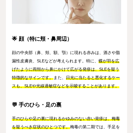
🌟 顔（特に頬・鼻周辺）
顔の中央部（鼻、頬、額、顎）に現れる赤みは、酒さや脂
漏性皮膚炎、SLEなどが考えられます。特に、
蝶が羽を広
げたように両頬から鼻にかけて広がる発疹は、SLEを疑う
特徴的なサインです。
また、
日光に当たると悪化するケー
スも、SLEや光線過敏症などを示唆することがあります。
💬 手のひら・足の裏
手のひらや足の裏に現れるかゆみのない赤い発疹は、梅毒
を疑うべき症状のひとつです。
梅毒の第二期では、手足を