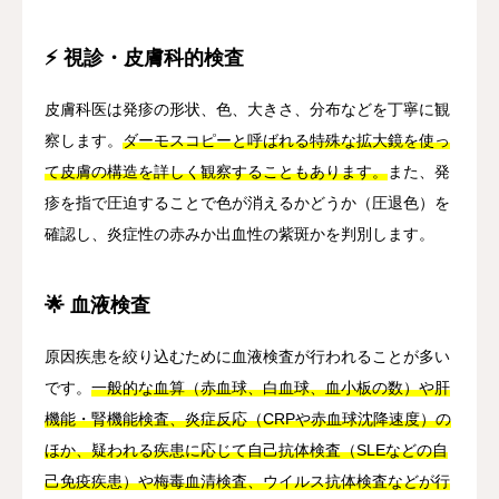
⚡ 視診・皮膚科的検査
皮膚科医は発疹の形状、色、大きさ、分布などを丁寧に観
察します。
ダーモスコピーと呼ばれる特殊な拡大鏡を使っ
て皮膚の構造を詳しく観察することもあります。
また、発
疹を指で圧迫することで色が消えるかどうか（圧退色）を
確認し、炎症性の赤みか出血性の紫斑かを判別します。
🌟 血液検査
原因疾患を絞り込むために血液検査が行われることが多い
です。
一般的な血算（赤血球、白血球、血小板の数）や肝
機能・腎機能検査、炎症反応（CRPや赤血球沈降速度）の
ほか、疑われる疾患に応じて自己抗体検査（SLEなどの自
己免疫疾患）や梅毒血清検査、ウイルス抗体検査などが行