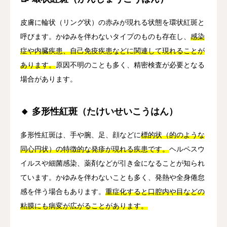
皮膚に輪状（リング状）の赤みが現れる状態を環状紅斑と
呼びます。かゆみを伴わないタイプのものも存在し、
感染
症や内臓疾患、自己免疫疾患などに関連して現れることが
あります。
原因不明のことも多く、精密検査が必要となる
場合があります。
🔸 多形性紅斑（たけいせいこうはん）
多形性紅斑は、手や腕、足、顔などに
標的状（的のような
同心円状）の特徴的な発疹が現れる疾患です。
ヘルペスウ
イルスや細菌感染、薬剤などが引き金になることが知られ
ています。かゆみを伴わないことも多く、発熱や全身倦怠
感を伴う場合もあります。
重症化すると口腔内や目などの
粘膜にも病変が広がることがあります。