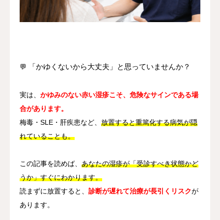
其他
语言
简体中文
日本語
English
Español
한국어
💬
「かゆくないから大丈夫」と思っていませんか？
実は、
かゆみのない赤い湿疹こそ、危険なサインである場
合があります。
梅毒・SLE・肝疾患など、
放置すると重篤化する病気が隠
れていることも。
この記事を読めば、
あなたの湿疹が「受診すべき状態かど
うか」すぐにわかります。
読まずに放置すると、
診断が遅れて治療が長引くリスク
が
あります。