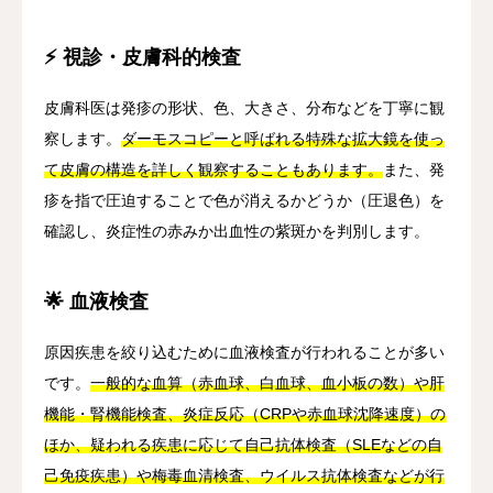
⚡ 視診・皮膚科的検査
皮膚科医は発疹の形状、色、大きさ、分布などを丁寧に観
察します。
ダーモスコピーと呼ばれる特殊な拡大鏡を使っ
て皮膚の構造を詳しく観察することもあります。
また、発
疹を指で圧迫することで色が消えるかどうか（圧退色）を
確認し、炎症性の赤みか出血性の紫斑かを判別します。
🌟 血液検査
原因疾患を絞り込むために血液検査が行われることが多い
です。
一般的な血算（赤血球、白血球、血小板の数）や肝
機能・腎機能検査、炎症反応（CRPや赤血球沈降速度）の
ほか、疑われる疾患に応じて自己抗体検査（SLEなどの自
己免疫疾患）や梅毒血清検査、ウイルス抗体検査などが行