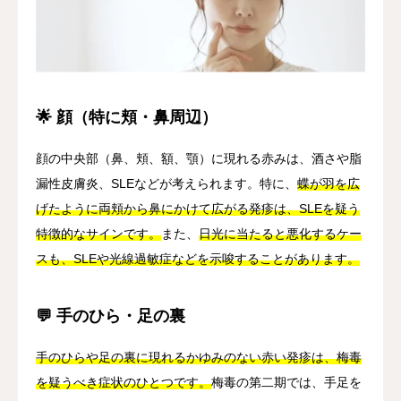
🌟 顔（特に頬・鼻周辺）
顔の中央部（鼻、頬、額、顎）に現れる赤みは、酒さや脂
漏性皮膚炎、SLEなどが考えられます。特に、
蝶が羽を広
げたように両頬から鼻にかけて広がる発疹は、SLEを疑う
特徴的なサインです。
また、
日光に当たると悪化するケー
スも、SLEや光線過敏症などを示唆することがあります。
💬 手のひら・足の裏
手のひらや足の裏に現れるかゆみのない赤い発疹は、梅毒
を疑うべき症状のひとつです。
梅毒の第二期では、手足を