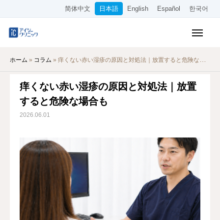
简体中文
日本語
English
Español
한국어
保険診療メニュー
ホーム
»
コラム
»
痒くない赤い湿疹の原因と対処法｜放置すると危険な場合も
美容メニュー
痒くない赤い湿疹の原因と対処法｜放置
料金表
すると危険な場合も
オンライン診療
2026.06.01
当院について
アクセス
WEB予約
採用情報