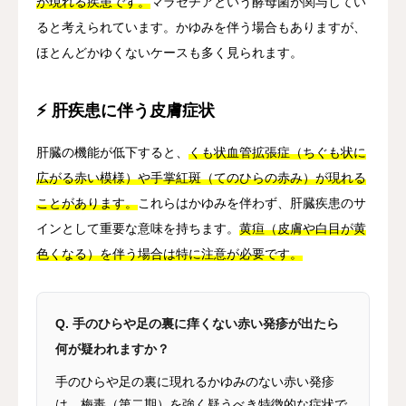
が現れる疾患です。
マラセチアという酵母菌が関与してい
ると考えられています。かゆみを伴う場合もありますが、
ほとんどかゆくないケースも多く見られます。
⚡ 肝疾患に伴う皮膚症状
肝臓の機能が低下すると、
くも状血管拡張症（ちぐも状に
広がる赤い模様）や手掌紅斑（てのひらの赤み）が現れる
ことがあります。
これらはかゆみを伴わず、肝臓疾患のサ
インとして重要な意味を持ちます。
黄疸（皮膚や白目が黄
色くなる）を伴う場合は特に注意が必要です。
Q. 手のひらや足の裏に痒くない赤い発疹が出たら
何が疑われますか？
手のひらや足の裏に現れるかゆみのない赤い発疹
は、
梅毒（第二期）を強く疑うべき特徴的な症状で