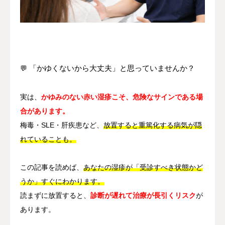
その他
言語
简体中文
日本語
English
Español
한국어
💬
「かゆくないから大丈夫」と思っていませんか？
実は、
かゆみのない赤い湿疹こそ、危険なサインである場
合があります。
梅毒・SLE・肝疾患など、
放置すると重篤化する病気が隠
れていることも。
この記事を読めば、
あなたの湿疹が「受診すべき状態かど
うか」すぐにわかります。
読まずに放置すると、
診断が遅れて治療が長引くリスク
が
あります。