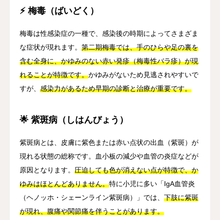
⚡ 梅毒（ばいどく）
梅毒は性感染症の一種で、感染後の時期によってさまざま
な症状が現れます。
第二期梅毒では、手のひらや足の裏を
含む全身に、かゆみのない赤い発疹（梅毒性バラ疹）が現
れることが特徴です。
かゆみがないため見逃されやすいで
すが、
感染力があるため早期の診断と治療が重要です。
🌟 紫斑病（しはんびょう）
紫斑病とは、皮膚に紫色または赤い点状の出血（紫斑）が
現れる状態の総称です。血小板の減少や血管の炎症などが
原因となります。
圧迫しても色が消えない点が特徴で、か
ゆみはほとんどありません。
特に小児に多い「IgA血管炎
（ヘノッホ・シェーンライン紫斑病）」では、
下肢に紫斑
が現れ、腹痛や関節痛を伴うことがあります。