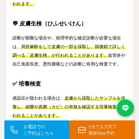
われます。
💬 皮膚生検（ひふせいけん）
診断が困難な場合や、病理学的な確定診断が必要な場合
は、
局所麻酔をして皮膚の一部を採取し、顕微鏡で詳しく
調べる「皮膚生検」が行われることがあります。
血管炎や
自己免疫疾患、悪性腫瘍などの診断に有用な検査です。
✅ 培養検査
感染症が疑われる場合は、
皮膚から採取したサンプルを培
養し、細菌や真菌（カビ）の有無を確認する培養検査が行
われることがあります。
お電話での
1分で入力完了
ご予約はこちら
簡単Web予約
📝 画像検査