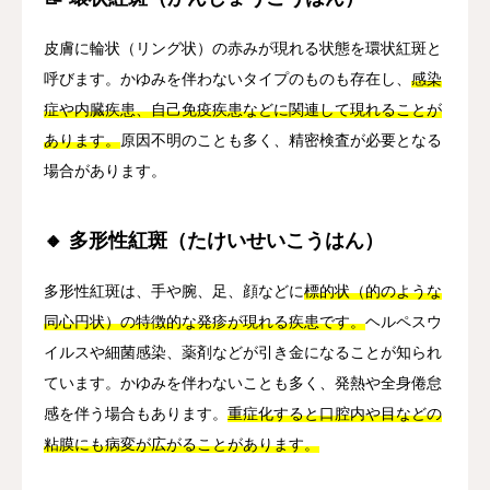
皮膚に輪状（リング状）の赤みが現れる状態を環状紅斑と
呼びます。かゆみを伴わないタイプのものも存在し、
感染
症や内臓疾患、自己免疫疾患などに関連して現れることが
あります。
原因不明のことも多く、精密検査が必要となる
場合があります。
🔸 多形性紅斑（たけいせいこうはん）
多形性紅斑は、手や腕、足、顔などに
標的状（的のような
同心円状）の特徴的な発疹が現れる疾患です。
ヘルペスウ
イルスや細菌感染、薬剤などが引き金になることが知られ
ています。かゆみを伴わないことも多く、発熱や全身倦怠
感を伴う場合もあります。
重症化すると口腔内や目などの
粘膜にも病変が広がることがあります。