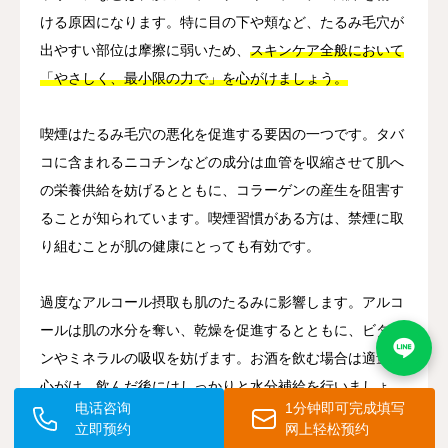
ける原因になります。特に目の下や頬など、たるみ毛穴が
出やすい部位は摩擦に弱いため、
スキンケア全般において
「やさしく、最小限の力で」を心がけましょう。
喫煙はたるみ毛穴の悪化を促進する要因の一つです。タバ
コに含まれるニコチンなどの成分は血管を収縮させて肌へ
の栄養供給を妨げるとともに、コラーゲンの産生を阻害す
ることが知られています。喫煙習慣がある方は、禁煙に取
り組むことが肌の健康にとっても有効です。
過度なアルコール摂取も肌のたるみに影響します。アルコ
ールは肌の水分を奪い、乾燥を促進するとともに、ビタミ
ンやミネラルの吸収を妨げます。お酒を飲む場合は適量を
心がけ、飲んだ後にはしっかりと水分補給を行いましょ
电话咨询
1分钟即可完成填写
う。
立即预约
网上轻松预约