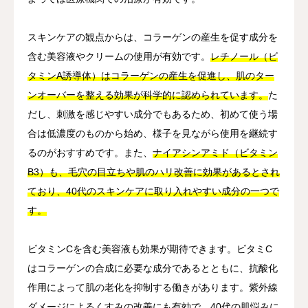
スキンケアの観点からは、コラーゲンの産生を促す成分を
含む美容液やクリームの使用が有効です。
レチノール（ビ
タミンA誘導体）はコラーゲンの産生を促進し、肌のター
ンオーバーを整える効果が科学的に認められています。
た
だし、刺激を感じやすい成分でもあるため、初めて使う場
合は低濃度のものから始め、様子を見ながら使用を継続す
るのがおすすめです。また、
ナイアシンアミド（ビタミン
B3）も、毛穴の目立ちや肌のハリ改善に効果があるとされ
ており、40代のスキンケアに取り入れやすい成分の一つで
す。
ビタミンCを含む美容液も効果が期待できます。ビタミC
はコラーゲンの合成に必要な成分であるとともに、抗酸化
作用によって肌の老化を抑制する働きがあります。紫外線
ダメージによるくすみの改善にも有効で、40代の肌悩みに