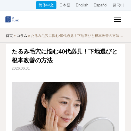
简体中文
日本語
English
Español
한국어
医保诊疗项目
首页
»
コラム
»
たるみ毛穴に悩む40代必見！下地選びと根本改善の方法
美容项目
たるみ毛穴に悩む40代必見！下地選びと
收费标准
根本改善の方法
在线诊疗
2026.06.01
关于本院
交通指南
WEB预约
招聘信息