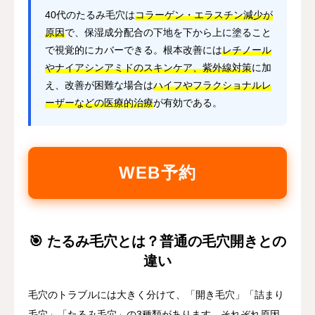
40代のたるみ毛穴は
コラーゲン・エラスチン減少が
原因
で、保湿成分配合の下地を下から上に塗ること
で視覚的にカバーできる。根本改善には
レチノール
やナイアシンアミドのスキンケア、紫外線対策
に加
え、改善が困難な場合は
ハイフやフラクショナルレ
ーザーなどの医療的治療
が有効である。
WEB予約
🎯 たるみ毛穴とは？普通の毛穴開きとの
違い
毛穴のトラブルには大きく分けて、「開き毛穴」「詰まり
毛穴」「たるみ毛穴」の3種類があります。それぞれ原因