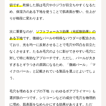
切です。
乾燥した肌は毛穴や小ジワが目立ちやすくなるた
め、保湿力のある下地を使うことで肌表面が整い、仕上が
りが格段に変わります。
次に重要なのが、
ソフトフォーカス効果（光拡散効果）の
ある下地
です。微細なパールや特殊なパウダーが配合され
ており、光を均一に反射させることで毛穴や凹凸を目立た
なくさせます。たるみ毛穴のように影ができやすい毛穴に
対して特に有効なアプローチです。ただし、パールが大き
すぎるとギラつきの原因になるため、「微細パール」「マ
イクロパール」と記載されている製品を選ぶとよいでしょ
う。
毛穴を埋めるタイプの下地（いわゆるポアプライマー）も
選択肢の一つです。シリコーンなどの成分で毛穴を物理的
に埋め、肌表面をなめらかにする効果があります。ただ