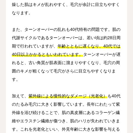
燥した肌はキメが乱れやすく、毛穴が余計に目立ちやすく
なります。
また、ターンオーバーの乱れも40代特有の問題です。肌の
代謝サイクルであるターンオーバーは、若い頃は約28日周
期で行われていますが、
年齢とともに遅くなり、40代では
40日以上かかるともいわれています。
ターンオーバーが遅
れると、古い角質が肌表面に溜まりやすくなり、毛穴の周
囲のキメが粗くなって毛穴がさらに目立ちやすくなりま
す。
加えて、
紫外線による慢性的なダメージ（光老化）
も40代
のたるみ毛穴に大きく影響しています。長年にわたって紫
外線を浴び続けることで、肌の真皮層にあるコラーゲン繊
維やエラスチン繊維が傷つき、肌のハリが失われていきま
す。これを光老化といい、外見年齢に大きな影響を与える