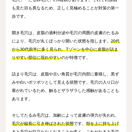
も見た目も異なるため、正しく見極めることが対策の第一
歩です。
開き毛穴は、皮脂の過剰分泌や毛穴の周囲の皮膚のたるみ
により、毛穴が丸くぽっかり開いた状態を指します。
20代
から30代前半に多く見られ、Tゾーンを中心に皮脂が詰ま
りやすい部位に現れやすい
のが特徴です。
詰まり毛穴は、皮脂や古い角質が毛穴内部に蓄積し、黒ず
みや白いポツポツとして見える状態です。毛穴の入り口が
塞がれているため、触るとザラザラした感触があることも
あります。
そしてたるみ毛穴は、加齢によって皮膚の弾力が失われ、
毛穴が縦長に引き伸ばされた状態
です。
頬を上に持ち上げ
ると毛穴が目立たなくなることが多く、これがたるみ毛穴