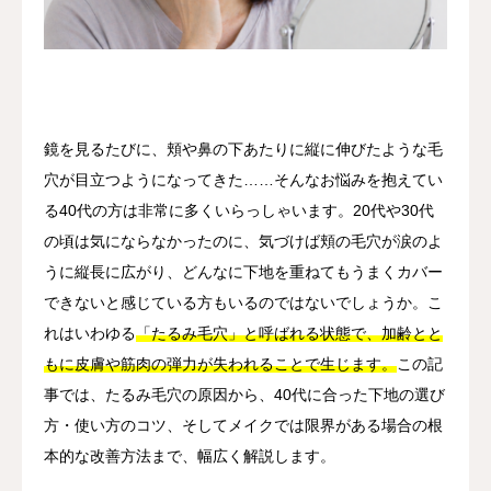
其他
语言
简体中文
日本語
English
Español
한국어
鏡を見るたびに、頬や鼻の下あたりに縦に伸びたような毛
穴が目立つようになってきた……そんなお悩みを抱えてい
る40代の方は非常に多くいらっしゃいます。20代や30代
の頃は気にならなかったのに、気づけば頬の毛穴が涙のよ
うに縦長に広がり、どんなに下地を重ねてもうまくカバー
できないと感じている方もいるのではないでしょうか。こ
れはいわゆる
「たるみ毛穴」と呼ばれる状態で、加齢とと
もに皮膚や筋肉の弾力が失われることで生じます。
この記
事では、たるみ毛穴の原因から、40代に合った下地の選び
方・使い方のコツ、そしてメイクでは限界がある場合の根
本的な改善方法まで、幅広く解説します。