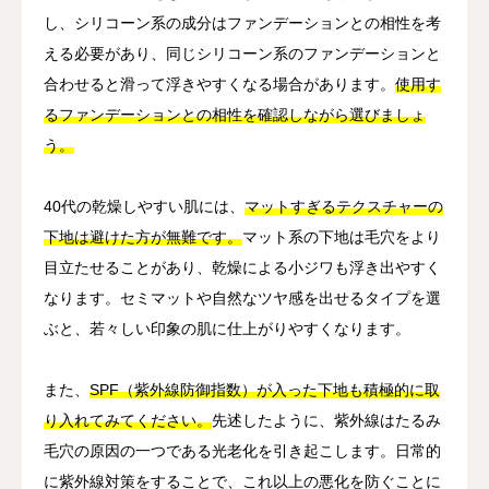
し、シリコーン系の成分はファンデーションとの相性を考
える必要があり、同じシリコーン系のファンデーションと
合わせると滑って浮きやすくなる場合があります。
使用す
るファンデーションとの相性を確認しながら選びましょ
う。
40代の乾燥しやすい肌には、
マットすぎるテクスチャーの
下地は避けた方が無難です。
マット系の下地は毛穴をより
目立たせることがあり、乾燥による小ジワも浮き出やすく
なります。セミマットや自然なツヤ感を出せるタイプを選
ぶと、若々しい印象の肌に仕上がりやすくなります。
また、
SPF（紫外線防御指数）が入った下地も積極的に取
り入れてみてください。
先述したように、紫外線はたるみ
毛穴の原因の一つである光老化を引き起こします。日常的
に紫外線対策をすることで、これ以上の悪化を防ぐことに