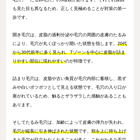
も見た目も異なるため、正しく見極めることが対策の第一
歩です。
開き毛穴は、皮脂の過剰分泌や毛穴の周囲の皮膚のたるみ
により、毛穴が丸くぽっかり開いた状態を指します。
20代
から30代前半に多く見られ、Tゾーンを中心に皮脂が詰ま
りやすい部位に現れやすい
のが特徴です。
詰まり毛穴は、皮脂や古い角質が毛穴内部に蓄積し、黒ず
みや白いポツポツとして見える状態です。毛穴の入り口が
塞がれているため、触るとザラザラした感触があることも
あります。
そしてたるみ毛穴は、加齢によって皮膚の弾力が失われ、
毛穴が縦長に引き伸ばされた状態
です。
頬を上に持ち上げ
ると毛穴が目立たなくなることが多く、これがたるみ毛穴