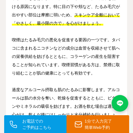
ける原因になります。特に目の下や頬など、たるみ毛穴が
出やすい部位は摩擦に弱いため、
スキンケア全般において
「やさしく、最小限の力で」を心がけましょう。
喫煙はたるみ毛穴の悪化を促進する要因の一つです。タバ
コに含まれるニコチンなどの成分は血管を収縮させて肌へ
の栄養供給を妨げるとともに、コラーゲンの産生を阻害す
ることが知られています。喫煙習慣がある方は、禁煙に取
り組むことが肌の健康にとっても有効です。
過度なアルコール摂取も肌のたるみに影響します。アルコ
ールは肌の水分を奪い、乾燥を促進するとともに、ビタミ
ンやミネラルの吸収を妨げます。お酒を飲む場合は適量を
心がけ、飲んだ後にはしっかりと水分補給を行いましょ
お電話での
1分で入力完了
う。
ご予約はこちら
簡単Web予約