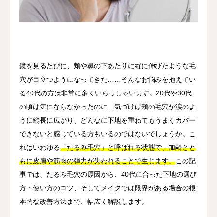
その他
言語
简体中文
日本語
English
Español
한국어
鏡を見るたびに、頬や鼻の下あたりに縦に伸びたような毛
穴が目立つようになってきた……そんなお悩みを抱えてい
る40代の方は非常に多くいらっしゃいます。20代や30代
の頃は気にならなかったのに、気づけば頬の毛穴が涙のよ
うに縦長に広がり、どんなに下地を重ねてもうまくカバー
できないと感じている方もいるのではないでしょうか。こ
れはいわゆる
「たるみ毛穴」と呼ばれる状態で、加齢とと
もに皮膚や筋肉の弾力が失われることで生じます。
この記
事では、たるみ毛穴の原因から、40代に合った下地の選び
方・使い方のコツ、そしてメイクでは限界がある場合の根
本的な改善方法まで、幅広く解説します。