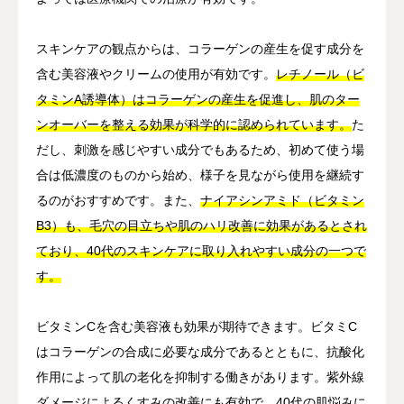
スキンケアの観点からは、コラーゲンの産生を促す成分を
含む美容液やクリームの使用が有効です。
レチノール（ビ
タミンA誘導体）はコラーゲンの産生を促進し、肌のター
ンオーバーを整える効果が科学的に認められています。
た
だし、刺激を感じやすい成分でもあるため、初めて使う場
合は低濃度のものから始め、様子を見ながら使用を継続す
るのがおすすめです。また、
ナイアシンアミド（ビタミン
B3）も、毛穴の目立ちや肌のハリ改善に効果があるとされ
ており、40代のスキンケアに取り入れやすい成分の一つで
す。
ビタミンCを含む美容液も効果が期待できます。ビタミC
はコラーゲンの合成に必要な成分であるとともに、抗酸化
作用によって肌の老化を抑制する働きがあります。紫外線
ダメージによるくすみの改善にも有効で、40代の肌悩みに