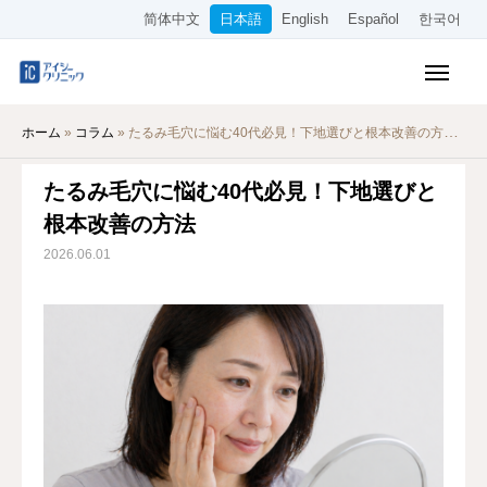
简体中文
日本語
English
Español
한국어
保険診療メニュー
ホーム
»
コラム
»
たるみ毛穴に悩む40代必見！下地選びと根本改善の方法
美容メニュー
たるみ毛穴に悩む40代必見！下地選びと
料金表
根本改善の方法
オンライン診療
2026.06.01
当院について
アクセス
WEB予約
採用情報