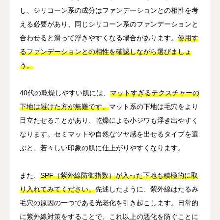
し、シリコーン系の成分はファンデーションとの相性を考
える必要があり、同じシリコーン系のファンデーションと
合わせると滑って浮きやすくなる場合があります。
使用す
るファンデーションとの相性を確認しながら選びましょ
う。
40代の乾燥しやすい肌には、
マットすぎるテクスチャーの
下地は避けた方が無難です。
マット系の下地は毛穴をより
目立たせることがあり、乾燥による小ジワも浮き出やすく
なります。セミマットや自然なツヤ感を出せるタイプを選
ぶと、若々しい印象の肌に仕上がりやすくなります。
また、
SPF（紫外線防御指数）が入った下地も積極的に取
り入れてみてください。
先述したように、紫外線はたるみ
毛穴の原因の一つである光老化を引き起こします。日常的
に紫外線対策をすることで、これ以上の悪化を防ぐことに