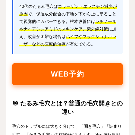
40代のたるみ毛穴は
コラーゲン・エラスチン減少が
原因
で、保湿成分配合の下地を下から上に塗ること
で視覚的にカバーできる。根本改善には
レチノール
やナイアシンアミドのスキンケア、紫外線対策
に加
え、改善が困難な場合は
ハイフやフラクショナルレ
ーザーなどの医療的治療
が有効である。
WEB予約
🎯 たるみ毛穴とは？普通の毛穴開きとの
違い
毛穴のトラブルには大きく分けて、「開き毛穴」「詰まり
毛穴」「たるみ毛穴」の3種類があります。それぞれ原因