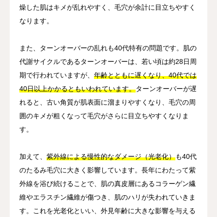
燥した肌はキメが乱れやすく、毛穴が余計に目立ちやすく
なります。
また、ターンオーバーの乱れも40代特有の問題です。肌の
代謝サイクルであるターンオーバーは、若い頃は約28日周
期で行われていますが、
年齢とともに遅くなり、40代では
40日以上かかるともいわれています。
ターンオーバーが遅
れると、古い角質が肌表面に溜まりやすくなり、毛穴の周
囲のキメが粗くなって毛穴がさらに目立ちやすくなりま
す。
加えて、
紫外線による慢性的なダメージ（光老化）
も40代
のたるみ毛穴に大きく影響しています。長年にわたって紫
外線を浴び続けることで、肌の真皮層にあるコラーゲン繊
維やエラスチン繊維が傷つき、肌のハリが失われていきま
す。これを光老化といい、外見年齢に大きな影響を与える