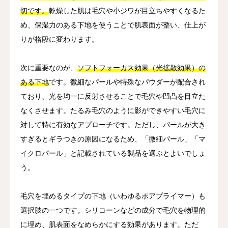
切です。
乾燥した肌は毛穴や小ジワが目立ちやすくなるた
め、保湿力のある下地を使うことで肌表面が整い、仕上が
りが格段に変わります。
次に重要なのが、
ソフトフォーカス効果（光拡散効果）の
ある下地
です。微細なパールや特殊なパウダーが配合され
ており、光を均一に反射させることで毛穴や凹凸を目立た
なくさせます。たるみ毛穴のように影ができやすい毛穴に
対して特に有効なアプローチです。ただし、パールが大き
すぎるとギラつきの原因になるため、「微細パール」「マ
イクロパール」と記載されている製品を選ぶとよいでしょ
う。
毛穴を埋めるタイプの下地（いわゆるポアプライマー）も
選択肢の一つです。シリコーンなどの成分で毛穴を物理的
に埋め、肌表面をなめらかにする効果があります。ただ