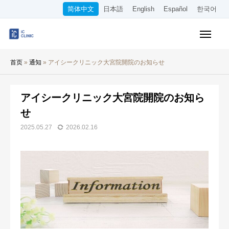
简体中文
日本語
English
Español
한국어
医保诊疗项目
首页
»
通知
»
アイシークリニック大宮院開院のお知らせ
美容项目
收费标准
アイシークリニック大宮院開院のお知ら
せ
在线诊疗
2025.05.27
2026.02.16
关于本院
交通指南
WEB预约
招聘信息