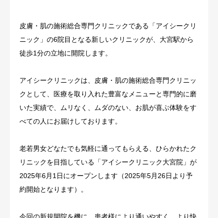
其他
皮膚・肌の施術総合専門クリニックである「アイシークリ
ニック」の6院目となる新しいクリニックが、大宮駅から
语言
徒歩1分の立地に開院します。
简体中文
日本語
English
Español
한국어
アイシークリニックは、皮膚・肌の施術総合専門クリニッ
クとして、医療を取り入れた豊富なメニューと専門的に磨
いた実績で、ムリなく、ムダのない、お肌が喜ぶ体験をす
べての人にお届けしております。
老若男女どなたでも気軽に通ってもらえる、ひらかれたク
リニックを目指している「アイシークリニック大宮院」が
2025年6月1日にオープンします（2025年5月26日より予
約開始となります）。
今回の新規開院を機に、患者様により通いやすく、より快