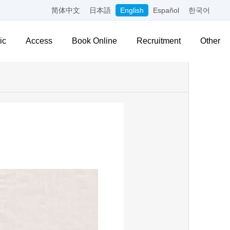
简体中文
日本語
English
Español
한국어
ic
Access
Book Online
Recruitment
Other