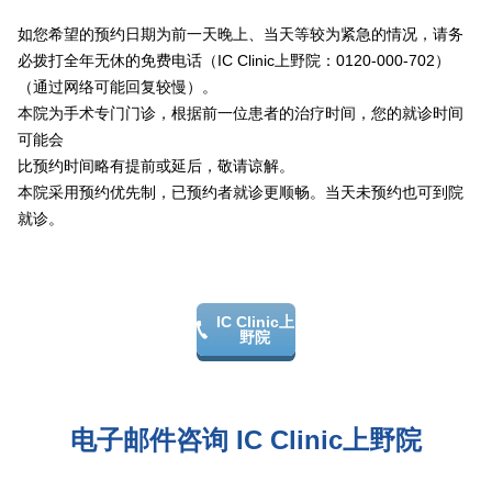
如您希望的预约日期为前一天晚上、当天等较为紧急的情况，请务
其他
必拨打全年无休的免费电话（IC Clinic上野院：0120-000-702）
（通过网络可能回复较慢）。
语言
本院为手术专门门诊，根据前一位患者的治疗时间，您的就诊时间
可能会
简体中文
한국어
日本語
Español
English
比预约时间略有提前或延后，敬请谅解。
本院采用预约优先制，已预约者就诊更顺畅。当天未预约也可到院
就诊。
IC Clinic上
野院
电子邮件咨询 IC Clinic上野院