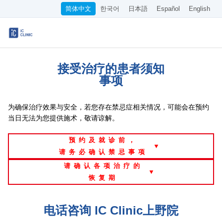
简体中文
한국어
日本語
Español
English
医保诊疗项目
接受治疗的患者须知
美容项目
事项
收费标准
为确保治疗效果与安全，若您存在禁忌症相关情况，可能会在预约
在线诊疗
当日无法为您提供施术，敬请谅解。
预约及就诊前，
关于本院
▼
请务必确认禁忌事项
交通指南
请确认各项治疗的
▼
恢复期
WEB预约
电话咨询 IC Clinic上野院
招聘信息