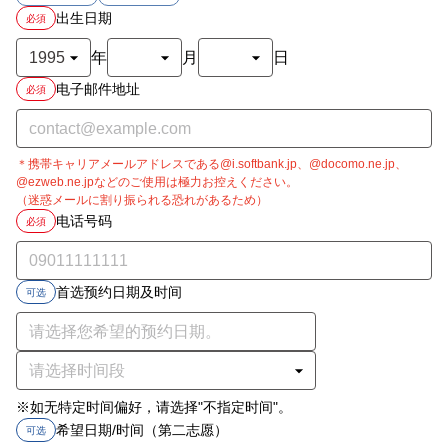
出生日期
必須
年
月
日
电子邮件地址
必須
＊携帯キャリアメールアドレスである@i.softbank.jp、@docomo.ne.jp、
@ezweb.ne.jpなどのご使用は極力お控えください。
（迷惑メールに割り振られる恐れがあるため）
电话号码
必須
首选预约日期及时间
可选
※如无特定时间偏好，请选择"不指定时间"。
希望日期/时间（第二志愿）
可选