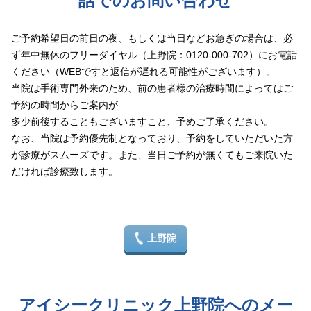
話でのお問い合わせ
その他
ご予約希望日の前日の夜、もしくは当日などお急ぎの場合は、必
ず年中無休のフリーダイヤル（上野院：0120-000-702）にお電話
言語
ください（WEBですと返信が遅れる可能性がございます）。
当院は手術専門外来のため、前の患者様の治療時間によってはご
简体中文
한국어
日本語
Español
English
予約の時間からご案内が
多少前後することもございますこと、予めご了承ください。
なお、当院は予約優先制となっており、予約をしていただいた方
が診療がスムーズです。また、当日ご予約が無くてもご来院いた
だければ診療致します。
上野院
アイシークリニック上野院へのメー