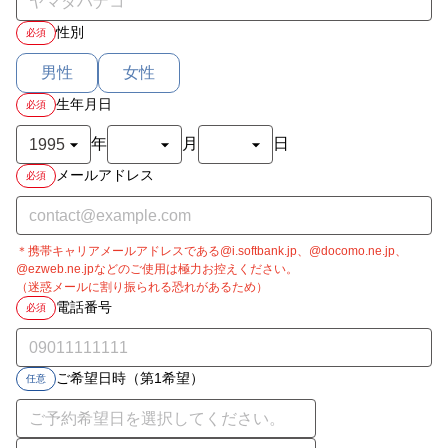
性別
必須
男性
女性
生年月日
必須
年
月
日
メールアドレス
必須
＊携帯キャリアメールアドレスである@i.softbank.jp、@docomo.ne.jp、
@ezweb.ne.jpなどのご使用は極力お控えください。
（迷惑メールに割り振られる恐れがあるため）
電話番号
必須
ご希望日時（第1希望）
任意