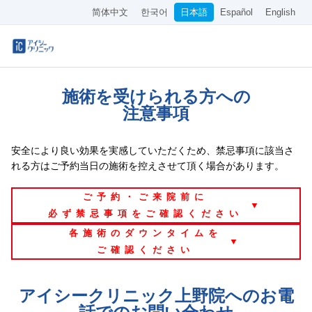
简体中文
한국어
日本語
Español
English
保険診療メニュー
施術を受けられる方への
美容メニュー
注意事項
料金表
安全により良い効果を実感していただくため、禁忌事項に該当さ
オンライン診療
れる方はご予約当日の施術を控えさせて頂く場合があります。
ご予約・ご来院前に
当院について
▼
必ず禁忌事項をご確認ください
アクセス
各施術のダウンタイムを
▼
ご確認ください
WEB予約
アイシークリニック上野院へのお電
採用情報