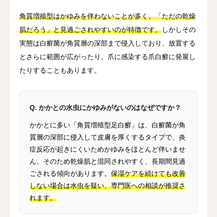
角質増殖型はかゆみを伴わないことが多く、「ただの乾燥
肌だろう」と見過ごされやすいのが特徴です。
しかしその
実態は白癬菌が角質層の深部まで侵入しており、放置する
とさらに範囲が広がったり、爪に感染する爪白癬に発展し
たりすることもあります。
Q. かかとの水虫にかゆみがないのはなぜですか？
かかとに多い「角質増殖型足白癬」は、白癬菌が角
質層の深部に侵入して皮膚を厚くするタイプで、炎
症反応が起きにくいためかゆみをほとんど伴いませ
ん。そのため乾燥肌と混同されやすく、長期間見過
ごされる傾向があります。
保湿ケアを続けても改善
しない場合は水虫を疑い、専門医への相談が推奨さ
れます。