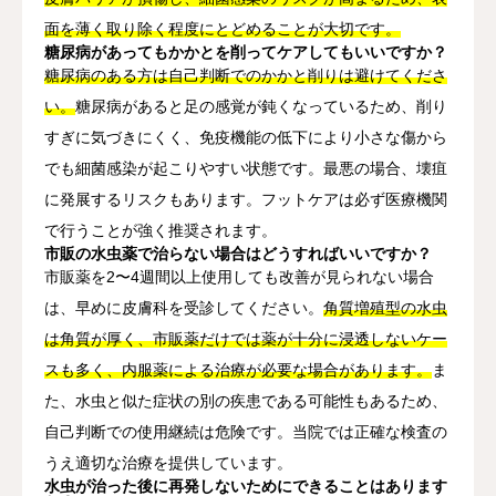
面を薄く取り除く程度にとどめることが大切です。
糖尿病があってもかかとを削ってケアしてもいいですか？
糖尿病のある方は自己判断でのかかと削りは避けてくださ
い。
糖尿病があると足の感覚が鈍くなっているため、削り
すぎに気づきにくく、免疫機能の低下により小さな傷から
でも細菌感染が起こりやすい状態です。最悪の場合、壊疽
に発展するリスクもあります。フットケアは必ず医療機関
で行うことが強く推奨されます。
市販の水虫薬で治らない場合はどうすればいいですか？
市販薬を2〜4週間以上使用しても改善が見られない場合
は、早めに皮膚科を受診してください。
角質増殖型の水虫
は角質が厚く、市販薬だけでは薬が十分に浸透しないケー
スも多く、内服薬による治療が必要な場合があります。
ま
た、水虫と似た症状の別の疾患である可能性もあるため、
自己判断での使用継続は危険です。当院では正確な検査の
うえ適切な治療を提供しています。
水虫が治った後に再発しないためにできることはあります