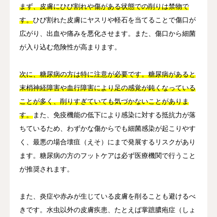
まず、皮膚にひび割れや傷がある状態での削りは禁物で
す。
ひび割れた皮膚にヤスリや軽石を当てることで傷口が
広がり、出血や痛みを悪化させます。また、傷口から細菌
が入り込む危険性が高まります。
次に、糖尿病の方は特に注意が必要です。糖尿病があると
末梢神経障害や血行障害により足の感覚が鈍くなっている
ことが多く、削りすぎていても気づかないことがありま
す。
また、免疫機能の低下により感染に対する抵抗力が落
ちているため、わずかな傷からでも細菌感染が起こりやす
く、最悪の場合壊疽（えそ）にまで発展するリスクがあり
ます。糖尿病の方のフットケアは必ず医療機関で行うこと
が推奨されます。
また、炎症や赤みが生じている皮膚を削ることも避けるべ
きです。水虫以外の皮膚疾患、たとえば掌蹠膿疱症（しょ