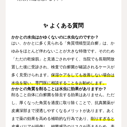
✨ よくある質問
かかとの水虫はかゆくないのに水虫なのですか？
はい、かかとに多く見られる「角質増殖型足白癬」は、か
ゆみをほとんど伴わないことが大きな特徴です。そのため
「ただの乾燥肌」と見過ごされやすく、当院でも長期間放
置した後に受診され、検査で白癬菌が確認されるケースが
多く見受けられます。
保湿ケアをしても改善しない場合は
水虫を疑い、専門医に相談することをお勧めします。
かかとの角質を削ることは水虫に効果がありますか？
削ること自体に白癬菌を除去する効果はありません。ただ
し、厚くなった角質を適度に取り除くことで、抗真菌薬が
皮膚深部まで浸透しやすくなるメリットがあります。あく
まで薬の効果を高める補助的な行為であり、
削りすぎると
皮膚バリアが損傷し、細菌感染のリスクが高まるため、表