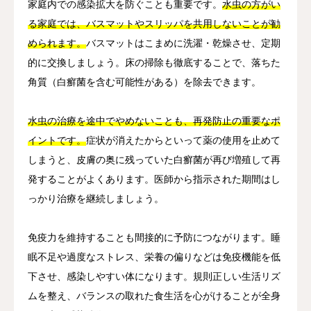
家庭内での感染拡大を防ぐことも重要です。
水虫の方がい
る家庭では、バスマットやスリッパを共用しないことが勧
められます。
バスマットはこまめに洗濯・乾燥させ、定期
的に交換しましょう。床の掃除も徹底することで、落ちた
角質（白癬菌を含む可能性がある）を除去できます。
水虫の治療を途中でやめないことも、再発防止の重要なポ
イントです。
症状が消えたからといって薬の使用を止めて
しまうと、皮膚の奥に残っていた白癬菌が再び増殖して再
発することがよくあります。医師から指示された期間はし
っかり治療を継続しましょう。
免疫力を維持することも間接的に予防につながります。睡
眠不足や過度なストレス、栄養の偏りなどは免疫機能を低
下させ、感染しやすい体になります。規則正しい生活リズ
ムを整え、バランスの取れた食生活を心がけることが全身