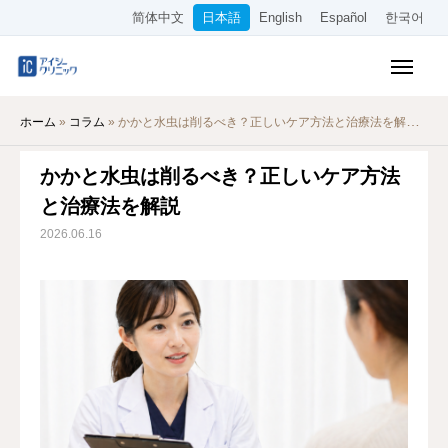
简体中文
日本語
English
Español
한국어
保険診療メニュー
ホーム
»
コラム
»
かかと水虫は削るべき？正しいケア方法と治療法を解説
美容メニュー
かかと水虫は削るべき？正しいケア方法
料金表
と治療法を解説
オンライン診療
2026.06.16
当院について
アクセス
WEB予約
採用情報