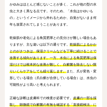
かゆみはほとんど感じないことが多く、これが他の型の水
虫と大きく異なる点です。そのため、「水虫はかゆいも
の」というイメージから外れるためか、自覚がないまま何
年も放置されてしまうことがあります。
乾燥肌や老化による角質肥厚との見分けが難しい場合もあ
りますが、主な違いは以下の通りです。
乾燥肌によるかか
とのがさつきは、保湿クリームなどを丁寧に続けることで
改善する傾向があります。一方、水虫による角質肥厚は保
湿だけでは根本的な改善が難しく、白癬菌を除去しない限
りいくらケアをしても繰り返します。
また、爪が変色・変
形している場合（爪白癬が合併している場合）は、水虫の
可能性がより高いと考えられます。
正確な診断は皮膚科での検査が必要です。
皮膚の一部を採
取し、顕微鏡で白癬菌の有無を確認する「直接鏡検法」に