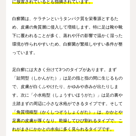
に放置されているとも指摘されています。
白癬菌は、ケラチンというタンパク質を栄養源とするた
め、皮膚の角質層に侵入して増殖します。特に足は靴や靴
下に覆われることが多く、蒸れや汗の影響で温かく湿った
環境が作られやすいため、白癬菌が繁殖しやすい条件が整
っています。
足白癬には大きく分けて3つのタイプがあります。まず
「趾間型（しかんがた）」は足の指と指の間に生じるもの
で、皮膚が白くふやけたり、かゆみや赤みが出たりしま
す。次に「小水疱型（しょうすいほうがた）」は足の裏や
土踏まずの周辺に小さな水疱ができるタイプです。そして
「角質増殖型（かくしつぞうしょくがた）」は、かかとや
足裏の皮膚が厚くなり、乾燥してひび割れるタイプで、こ
れがまさにかかとの水虫に多く見られるタイプです。