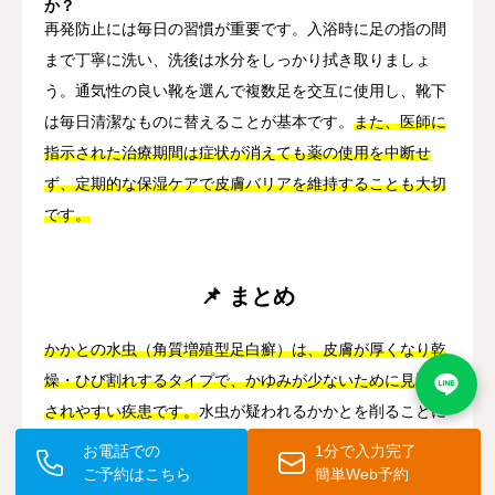
か？
再発防止には毎日の習慣が重要です。入浴時に足の指の間
まで丁寧に洗い、洗後は水分をしっかり拭き取りましょ
う。通気性の良い靴を選んで複数足を交互に使用し、靴下
は毎日清潔なものに替えることが基本です。
また、医師に
指示された治療期間は症状が消えても薬の使用を中断せ
ず、定期的な保湿ケアで皮膚バリアを維持することも大切
です。
📌 まとめ
かかとの水虫（角質増殖型足白癬）は、皮膚が厚くなり乾
燥・ひび割れするタイプで、かゆみが少ないために見過ご
されやすい疾患です。
水虫が疑われるかかとを削ることに
は、抗真菌薬の浸透を助けるというメリットがある一方
お電話での
1分で入力完了
で、やりすぎると皮膚のバリアを傷め、細菌感染のリスク
ご予約はこちら
簡単Web予約