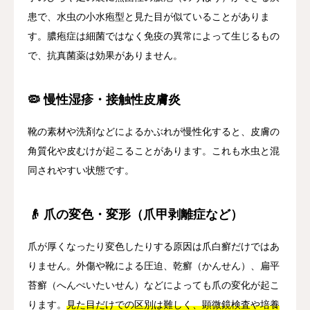
患で、水虫の小水疱型と見た目が似ていることがありま
す。膿疱症は細菌ではなく免疫の異常によって生じるもの
で、抗真菌薬は効果がありません。
🦠 慢性湿疹・接触性皮膚炎
靴の素材や洗剤などによるかぶれが慢性化すると、皮膚の
角質化や皮むけが起こることがあります。これも水虫と混
同されやすい状態です。
👴 爪の変色・変形（爪甲剥離症など）
爪が厚くなったり変色したりする原因は爪白癬だけではあ
りません。外傷や靴による圧迫、乾癬（かんせん）、扁平
苔癬（へんぺいたいせん）などによっても爪の変化が起こ
ります。
見た目だけでの区別は難しく、顕微鏡検査や培養