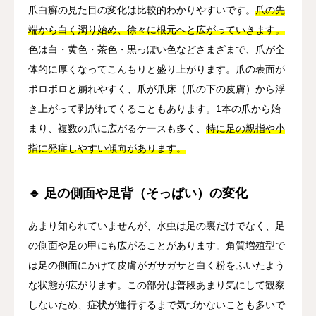
爪白癬の見た目の変化は比較的わかりやすいです。
爪の先
端から白く濁り始め、徐々に根元へと広がっていきます。
色は白・黄色・茶色・黒っぽい色などさまざまで、爪が全
体的に厚くなってこんもりと盛り上がります。爪の表面が
ボロボロと崩れやすく、爪が爪床（爪の下の皮膚）から浮
き上がって剥がれてくることもあります。1本の爪から始
まり、複数の爪に広がるケースも多く、
特に足の親指や小
指に発症しやすい傾向があります。
🔹 足の側面や足背（そっぱい）の変化
あまり知られていませんが、水虫は足の裏だけでなく、足
の側面や足の甲にも広がることがあります。角質増殖型で
は足の側面にかけて皮膚がガサガサと白く粉をふいたよう
な状態が広がります。この部分は普段あまり気にして観察
しないため、症状が進行するまで気づかないことも多いで