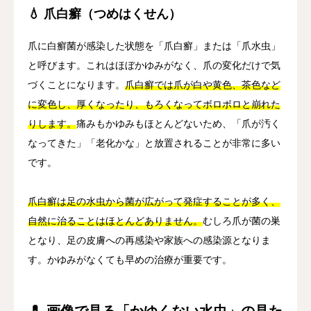
💧 爪白癬（つめはくせん）
爪に白癬菌が感染した状態を「爪白癬」または「爪水虫」
と呼びます。これはほぼかゆみがなく、爪の変化だけで気
づくことになります。
爪白癬では爪が白や黄色、茶色など
に変色し、厚くなったり、もろくなってボロボロと崩れた
りします。
痛みもかゆみもほとんどないため、「爪が汚く
なってきた」「老化かな」と放置されることが非常に多い
です。
爪白癬は足の水虫から菌が広がって発症することが多く、
自然に治ることはほとんどありません。
むしろ爪が菌の巣
となり、足の皮膚への再感染や家族への感染源となりま
す。かゆみがなくても早めの治療が重要です。
💊 画像で見る「かゆくない水虫」の見た