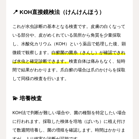
📍 KOH直接鏡検法（けんけんほう）
これが水虫診断の基本となる検査です。皮膚の白くなって
いる部分や、皮がめくれている箇所から角質を少量採取
し、水酸化カリウム（KOH）という薬品で処理した後、顕
微鏡で観察します。
白癬菌の菌糸（きんし）が確認できれ
ば水虫と確定診断できます。
検査自体は痛みもなく、短時
間で結果がわかります。爪白癬の場合は爪のかけらを採取
して同様の検査を行います。
💫 培養検査
KOH法で判断が難しい場合や、菌の種類を特定したい場合
に行われます。採取した検体を培地（ばいち）に植え付け
て数週間培養し、菌の増殖を確認します。時間はかかりま
すが、より確実な診断が可能です。