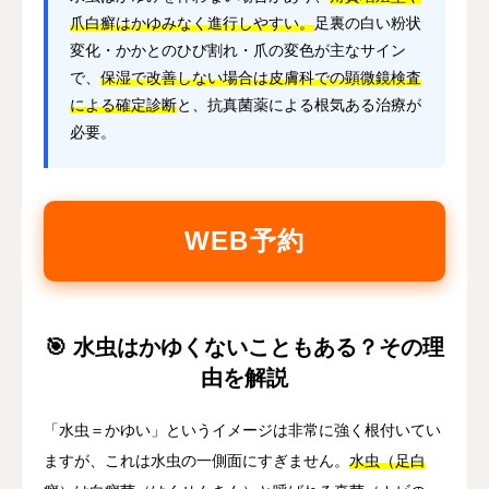
爪白癬はかゆみなく進行しやすい。
足裏の白い粉状
変化・かかとのひび割れ・爪の変色が主なサイン
で、
保湿で改善しない場合は皮膚科での顕微鏡検査
による確定診断
と、抗真菌薬による根気ある治療が
必要。
WEB予約
🎯 水虫はかゆくないこともある？その理
由を解説
「水虫＝かゆい」というイメージは非常に強く根付いてい
ますが、これは水虫の一側面にすぎません。
水虫（足白