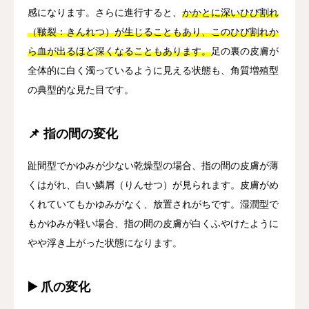
感になります。さらに進行すると、
かかとに深いひび割れ
（皸裂：きんれつ）が生じることもあり、このひび割れか
ら血が出るほど深くなることもあります。
足の裏の皮膚が
全体的に白く濁っているように見える状態も、角質増殖型
の典型的な見た目です。
📌 指の間の変化
趾間型でかゆみが少ない乾燥型の場合、指の間の皮膚が薄
くはがれ、白い鱗屑（りんせつ）が見られます。皮膚がめ
くれていてもかゆみがなく、放置されがちです。湿潤型で
もかゆみが軽い場合、指の間の皮膚が白くふやけたように
やや浮き上がった状態になります。
▶️ 爪の変化