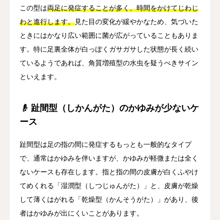
この型は
両足に発症することが多く、時間をかけてじわじ
わと進行します。
見た目の変化が緩やかなため、気づいた
ときにはかなり広い範囲に菌が広がっていることもありま
す。特に足裏全体が白っぽくガサガサした状態が長く続い
ているようであれば、角質増殖型の水虫を疑うべきサイン
といえます。
👴 趾間型（しかんがた）のかゆみが少ないケ
ース
趾間型は足の指の間に発症するもっとも一般的なタイプ
で、通常はかゆみを伴いますが、かゆみが軽微または全く
ないケースも存在します。指と指の間の皮膚が白くふやけ
てめくれる「湿潤型（しつじゅんがた）」と、皮膚が乾燥
して薄くはがれる「乾燥型（かんそうがた）」があり、後
者はかゆみが出にくいことがあります。