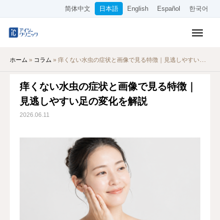
简体中文
日本語
English
Español
한국어
保険診療メニュー
ホーム
»
コラム
»
痒くない水虫の症状と画像で見る特徴｜見逃しやすい足の変化を解説
美容メニュー
痒くない水虫の症状と画像で見る特徴｜
料金表
見逃しやすい足の変化を解説
オンライン診療
2026.06.11
当院について
アクセス
WEB予約
採用情報