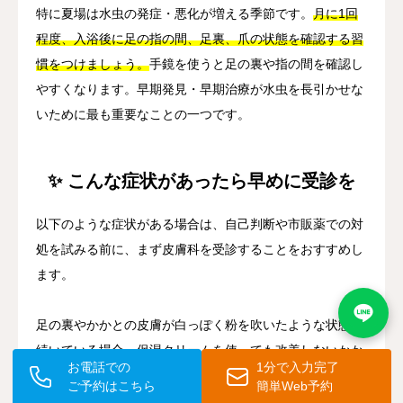
特に夏場は水虫の発症・悪化が増える季節です。
月に1回
程度、入浴後に足の指の間、足裏、爪の状態を確認する習
慣をつけましょう。
手鏡を使うと足の裏や指の間を確認し
やすくなります。早期発見・早期治療が水虫を長引かせな
いために最も重要なことの一つです。
✨ こんな症状があったら早めに受診を
以下のような症状がある場合は、自己判断や市販薬での対
処を試みる前に、まず皮膚科を受診することをおすすめし
ます。
足の裏やかかとの皮膚が白っぽく粉を吹いたような状態が
続いている場合、保湿クリームを使っても改善しないかか
お電話での
1分で入力完了
とのひび割れや乾燥が続く場合、足の指の間の皮膚が白く
ご予約はこちら
簡単Web予約
ふやけたり、薄くはがれたりしている場合、爪が黄白色や