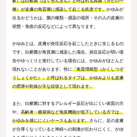
癬）は白癬菌（はくせんきん）と呼ばれる真菌（カビの一
種）が皮膚の角質層に感染して起こる疾患です。
かゆみが
出るかどうかは、菌の種類・感染の場所・その人の皮膚の
状態・免疫の反応などによって異なります。
かゆみとは、皮膚が炎症反応を起こしたときに生じるもの
です。白癬菌が角質層に感染した場合、炎症反応が弱い場
合やゆっくりと進行している場合には、かゆみがほとんど
現れないことがあります。特に
「角質増殖型（かくしつぞ
うしょくがた）」と呼ばれるタイプは、かゆみよりも皮膚
の肥厚や乾燥が主な症状として現れます。
また、白癬菌に対するアレルギー反応が出にくい体質の方
や、
高齢者・糖尿病など免疫機能が低下している方では、
かゆみを感じにくいケースもあります。
さらに、足の皮膚
が分厚くなっていると神経への刺激が伝わりにくく、かゆ