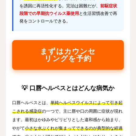
を誘因に再活性化する。完治は困難だが、
前駆症状
段階での早期抗ウイルス薬使用
と生活習慣改善で再
発をコントロールできる。
まずはカウンセ
リングを予約
💡 口唇ヘルペスとはどんな病気か
口唇ヘルペスとは、
単純ヘルペスウイルスによって引き起
こされる感染症
の一つで、主に唇や口の周囲に症状が現れ
ます。最初はかゆみやピリピリとした違和感から始まり、
やがて
小さな水ぶくれが集まってできるのが典型的な経過