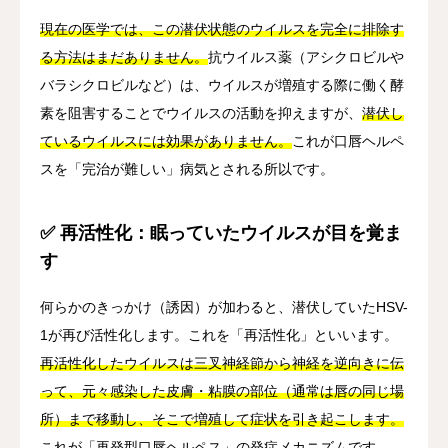
現在の医学では、この潜伏状態のウイルスを完全に排除す
る方法はまだありません。
抗ウイルス薬（アシクロビルや
バラシクロビルなど）は、ウイルスが増殖する際に働く酵
素を阻害することでウイルスの活動を抑えますが、
潜伏し
ているウイルスには効果がありません。
これが口唇ヘルペ
スを「完治が難しい」病気とされる所以です。
✅ 再活性化：眠っていたウイルスが目を覚ま
す
何らかのきっかけ（誘因）が加わると、潜伏していたHSV-
1が再び活性化します。これを「再活性化」といいます。
再活性化したウイルスは三叉神経節から神経を逆向きに伝
って、元々感染した皮膚・粘膜の部位（通常は唇の同じ場
所）まで移動し、そこで増殖して症状を引き起こします。
これが「再発型口唇ヘルペス」の発症メカニズムです。