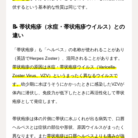
伏するという基本的な性質は同じです。
📝 帯状疱疹（水痘・帯状疱疹ウイルス）との
違い
「帯状疱疹」も「ヘルペス」の名称が使われることがあり
（英語でHerpes Zoster）、混同されることがあります。
帯状疱疹の原因は水痘・帯状疱疹ウイルス（Varicella-
Zoster Virus、VZV）というまったく異なるウイルスで
す。
幼少期に水ぼうそうにかかったときに感染したVZVが
体内に潜伏し、免疫力が低下したときに再活性化して帯状
疱疹として発症します。
帯状疱疹は体の片側に帯状に水ぶくれが出る病気で、口唇
ヘルペスとは症状の部位や形状、原因ウイルスがまったく
異なります。また
帯状疱疹は口唇ヘルペスよりも痛みが強