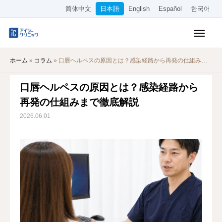
简体中文
日本語
English
Español
한국어
保険診療メニュー
ホーム
»
コラム
»
口唇ヘルペスの原因とは？感染経路から再発の仕組みまで徹底解説
美容メニュー
口唇ヘルペスの原因とは？感染経路から
料金表
再発の仕組みまで徹底解説
オンライン診療
2026.06.01
当院について
アクセス
WEB予約
採用情報