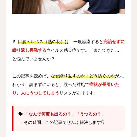
その他
言語
简体中文
日本語
English
Español
한국어
💊
口唇ヘルペス（熱の花）
は、一度感染すると
完治せずに
繰り返し再発する
ウイルス感染症です。「またできた…」
と悩んでいませんか？
この記事を読めば、
なぜ繰り返すのか・どう防ぐのか
が丸
わかり。読まずにいると、誤った対処で
症状が長引いた
り、人にうつしてしまう
リスクがあります。
🗣️
「なんで何度も出るの？」「うつるの？」
→ その疑問、この記事でぜんぶ解決します👇