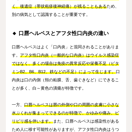
く、後遺症（帯状疱疹後神経痛）が残ることもある
ため、
別の病気として認識することが重要です。
🔸 口唇ヘルペスとアフタ性口内炎の違い
口唇ヘルペスはよく「口内炎」と混同されることがありま
す。
アフタ性口内炎（一般的な口内炎）はウイルス感染症
ではなく、多くの場合は免疫の異常反応や栄養不足（ビタ
ミンB2、B6、B12、鉄などの不足）によって生じます。
口
内炎は口の内側（頬の粘膜、舌、歯ぐきなど）にできるこ
とが多く、白～黄色の潰瘍が特徴です。
一方、
口唇ヘルペスは唇の外側や口の周囲の皮膚に小さな
水ぶくれが集まってできるのが特徴で、かゆみや痛み、ピ
リピリ感を伴います。
また、口唇ヘルペスは感染性がある
ため人に移す可能性がありますが、アフタ性口内炎はうつ