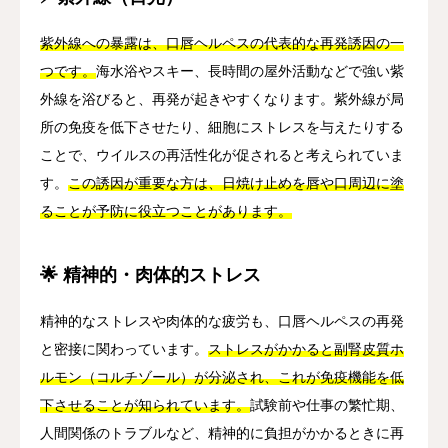
紫外線への暴露は、口唇ヘルペスの代表的な再発誘因の一
つです。
海水浴やスキー、長時間の屋外活動などで強い紫
外線を浴びると、再発が起きやすくなります。紫外線が局
所の免疫を低下させたり、細胞にストレスを与えたりする
ことで、ウイルスの再活性化が促されると考えられていま
す。
この誘因が重要な方は、日焼け止めを唇や口周辺に塗
ることが予防に役立つことがあります。
🌟 精神的・肉体的ストレス
精神的なストレスや肉体的な疲労も、口唇ヘルペスの再発
と密接に関わっています。
ストレスがかかると副腎皮質ホ
ルモン（コルチゾール）が分泌され、これが免疫機能を低
下させることが知られています。
試験前や仕事の繁忙期、
人間関係のトラブルなど、精神的に負担がかかるときに再