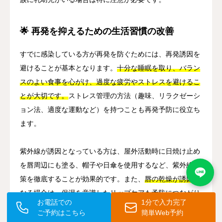
🌟 再発を抑えるための生活習慣の改善
すでに感染している方が再発を防ぐためには、再発誘因を
避けることが基本となります。
十分な睡眠を取り、バラン
スのよい食事を心がけ、過度な疲労やストレスを避けるこ
とが大切です。
ストレス管理の方法（趣味、リラクゼーシ
ョン法、適度な運動など）を持つことも再発予防に役立ち
ます。
紫外線が誘因となっている方は、屋外活動時に日焼け止め
を唇周辺にも塗る、帽子や日傘を使用するなど、紫外線対
策を徹底することが効果的です。また、
唇の乾燥が誘因と
なる場合は、保湿を意識したリップケアも予防につながり
お電話での
1分で入力完了
ます。
ご予約はこちら
簡単Web予約