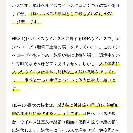
ルスです。単純ヘルペスウイルスにはいくつかの型があり
ますが、
口唇ヘルペスの原因として最も多いのはHSV-
1（1型）です。
HSV-1はヘルペスウイルス科に属するDNAウイルスで、エ
ンベロープ（脂質二重層の膜）を持っています。このエン
ベロープがあるため、乾燥や熱に比較的弱く、環境中での
生存時間はそれほど長くありません。しかし、
人の体内に
入ったウイルスは非常に巧妙な生き残り戦略を持ってお
り、一度感染すると生涯にわたって体内に潜伏し続けま
す。
HSV-1の最大の特徴は、
感染後に神経節と呼ばれる神経細
胞の集まりに潜伏するという点です。
口唇ヘルペスの場
合、ウイルスは三叉神経節（顔面の感覚を担う神経の節）
に潜伏します。潜伏中はウイルスが増殖せず、免疫系から