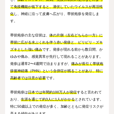
て免疫機能が低下すると、潜伏していたウイルスが再活性
化
し、神経に沿って皮膚へ広がり、帯状疱疹を発症しま
す。
帯状疱疹の主な症状は、
体の片側（左右どちらか一方）に
帯状に広がる水ぶくれを伴う赤い発疹と、ピリピリ・ズキ
ズキとした強い痛み
です。発疹が現れる前から数日間、か
ゆみや痛み、感覚異常が先行して現れることがあります。
発疹は通常2〜4週間で治まりますが、
痛みが長引く帯状疱
疹後神経痛（PHN）という合併症が残ることがあり、特に
高齢者では注意が必要
です。
帯状疱疹は
日本では年間約100万人が発症
すると言われて
おり、
生涯を通じて約3人に1人がかかる
とされています。
特に50歳以上での発症が多く、加齢とともに発症リスクが
高まる傾向があります。