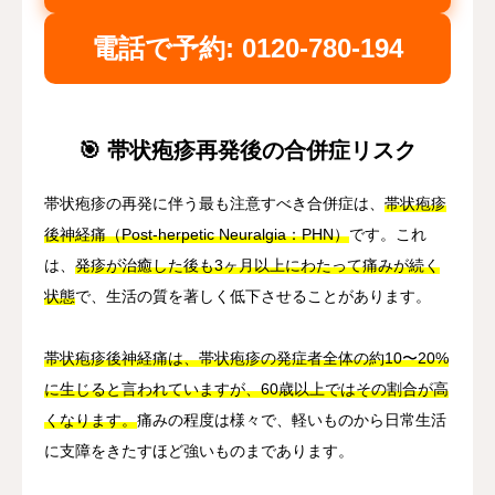
電話で予約: 0120-780-194
🎯 帯状疱疹再発後の合併症リスク
帯状疱疹の再発に伴う最も注意すべき合併症は、
帯状疱疹
後神経痛（Post-herpetic Neuralgia：PHN）
です。これ
は、
発疹が治癒した後も3ヶ月以上にわたって痛みが続く
状態
で、生活の質を著しく低下させることがあります。
帯状疱疹後神経痛は、帯状疱疹の発症者全体の約10〜20%
に生じると言われていますが、60歳以上ではその割合が高
くなります。
痛みの程度は様々で、軽いものから日常生活
に支障をきたすほど強いものまであります。