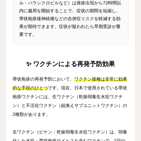
ル・バラシクロビルなど）は発疹出現から72時間以
内に服用を開始することで、症状の期間を短縮し、
帯状疱疹後神経痛などの合併症リスクを軽減する効
果が期待できます。症状が疑われたら早期受診が重
要です。
✨ ワクチンによる再発予防効果
帯状疱疹の再発予防において、
ワクチン接種は非常に効果
的な手段のひとつ
です。現在、日本で使用されている帯状
疱疹ワクチンには、生ワクチン（乾燥弱毒生水痘ワクチ
ン）と不活化ワクチン（組換えサブユニットワクチン）の
2種類があります。
生ワクチン（ビケン：乾燥弱毒生水痘ワクチン）は、弱毒
化した水痘・帯状疱疹ウイルスを含むワクチンで、1回の