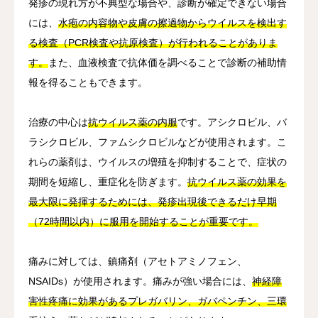
発疹の現れ方が不典型な場合や、診断が確定できない場合
には、
水疱の内容物や皮膚の擦過物からウイルスを検出す
る検査（PCR検査や抗原検査）が行われることがありま
す。
また、血液検査で抗体価を調べることで診断の補助情
報を得ることもできます。
治療の中心は
抗ウイルス薬の内服
です。アシクロビル、バ
ラシクロビル、ファムシクロビルなどが使用されます。こ
れらの薬剤は、ウイルスの増殖を抑制することで、症状の
期間を短縮し、重症化を防ぎます。
抗ウイルス薬の効果を
最大限に発揮するためには、発疹出現後できるだけ早期
（72時間以内）に服用を開始することが重要です。
痛みに対しては、鎮痛剤（アセトアミノフェン、
NSAIDs）が使用されます。痛みが強い場合には、
神経障
害性疼痛に効果があるプレガバリン、ガバペンチン、三環