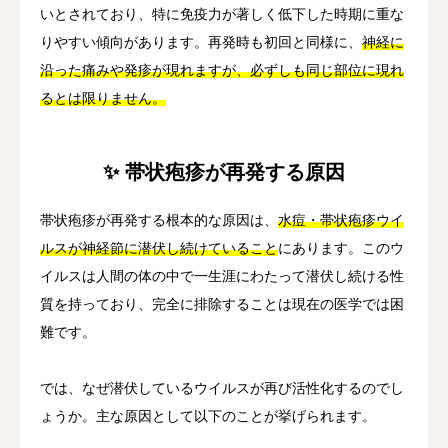
いとされており、特に免疫力が著しく低下した時期に重な
りやすい傾向があります。再発時も初回と同様に、
神経に
沿った痛みや発疹が現れますが、必ずしも同じ部位に現れ
るとは限りません。
✨ 帯状疱疹が再発する原因
帯状疱疹が再発する根本的な原因は、
水痘・帯状疱疹ウイ
ルスが神経節に潜伏し続けていること
にあります。このウ
イルスは人間の体の中で一生涯にわたって潜伏し続ける性
質を持っており、完全に排除することは現在の医学では困
難です。
では、なぜ潜伏しているウイルスが再び活性化するのでし
ょうか。主な原因として以下のことが挙げられます。