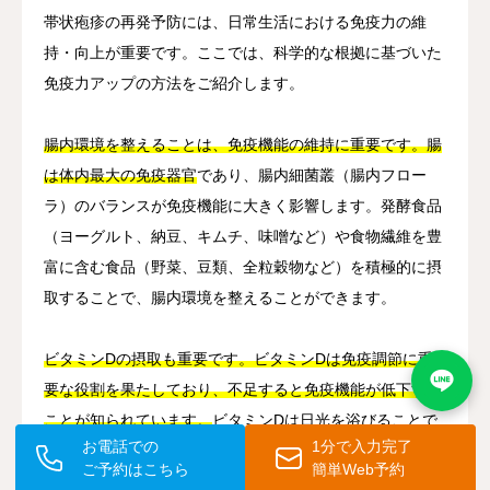
帯状疱疹の再発予防には、日常生活における免疫力の維
持・向上が重要です。ここでは、科学的な根拠に基づいた
免疫力アップの方法をご紹介します。
腸内環境を整えることは、免疫機能の維持に重要です。腸
は体内最大の免疫器官
であり、腸内細菌叢（腸内フロー
ラ）のバランスが免疫機能に大きく影響します。発酵食品
（ヨーグルト、納豆、キムチ、味噌など）や食物繊維を豊
富に含む食品（野菜、豆類、全粒穀物など）を積極的に摂
取することで、腸内環境を整えることができます。
ビタミンDの摂取も重要です。ビタミンDは免疫調節に重
要な役割を果たしており、不足すると免疫機能が低下する
ことが知られています。
ビタミンDは日光を浴びることで
お電話での
1分で入力完了
皮膚で合成されるほか、鮭やイワシなどの脂肪分の多い
ご予約はこちら
簡単Web予約
魚、卵黄、きのこ類にも含まれています。日照時間が短い