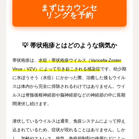
まずはカウンセ
リングを予約
💡 帯状疱疹とはどのような病気か
帯状疱疹は、
水痘・帯状疱疹ウイルス（Varicella-Zoster
Virus：VZV）によって引き起こされる感染症
です。幼少期
に水ぼうそう（水痘）にかかった際、治癒した後もウイル
スは体内から完全に排除されるわけではありません。ウイ
ルスは脊髄後根神経節や脳神経節などの神経節の中に長期
間潜伏し続けます。
潜伏しているウイルスは通常、免疫システムによって抑え
込まれているため、症状が現れることはありません。しか
し、
加齢やストレス、病気、免疫抑制剤の使用などによっ