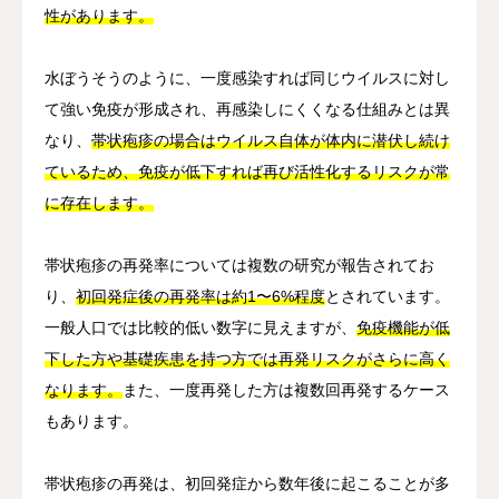
性があります。
水ぼうそうのように、一度感染すれば同じウイルスに対し
て強い免疫が形成され、再感染しにくくなる仕組みとは異
なり、
帯状疱疹の場合はウイルス自体が体内に潜伏し続け
ているため、免疫が低下すれば再び活性化するリスクが常
に存在します。
帯状疱疹の再発率については複数の研究が報告されてお
り、
初回発症後の再発率は約1〜6%程度
とされています。
一般人口では比較的低い数字に見えますが、
免疫機能が低
下した方や基礎疾患を持つ方では再発リスクがさらに高く
なります。
また、一度再発した方は複数回再発するケース
もあります。
帯状疱疹の再発は、初回発症から数年後に起こることが多