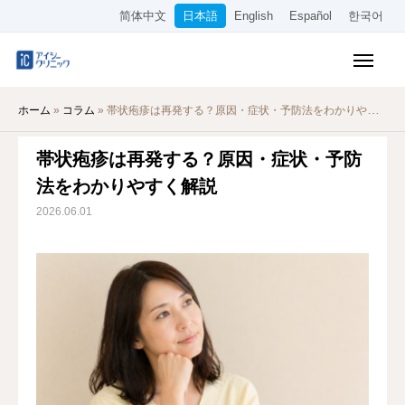
简体中文
日本語
English
Español
한국어
保険診療メニュー
ホーム
»
コラム
»
帯状疱疹は再発する？原因・症状・予防法をわかりやすく解説
美容メニュー
帯状疱疹は再発する？原因・症状・予防
料金表
法をわかりやすく解説
オンライン診療
2026.06.01
当院について
アクセス
WEB予約
採用情報