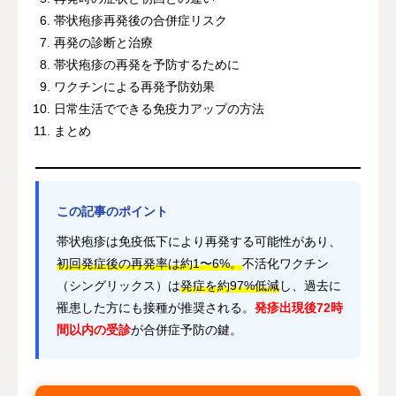
帯状疱疹再発後の合併症リスク
再発の診断と治療
帯状疱疹の再発を予防するために
ワクチンによる再発予防効果
日常生活でできる免疫力アップの方法
まとめ
この記事のポイント
帯状疱疹は免疫低下により再発する可能性があり、
初回発症後の再発率は約1〜6%。
不活化ワクチン
（シングリックス）は
発症を約97%低減
し、過去に
罹患した方にも接種が推奨される。
発疹出現後72時
間以内の受診
が合併症予防の鍵。