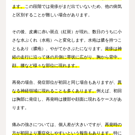
ます。
この段階では発疹がまだ出ていないため、他の病気
と区別することが難しい場合があります。
その後、皮膚に赤い斑点（紅斑）が現れ、数日のうちに小
さな水ぶくれ（水疱）へと変化します。水疱は膿を持つこ
ともあり（膿疱）、やがてかさぶたになります。
発疹は神
経の走行に沿って体の片側に帯状に広がり、胸から背中、
顔、腰など様々な部位に現れます。
再発の場合、発症部位が初回と同じ場合もありますが、
異
なる神経領域に現れることも多くあります。
例えば、初回
は胸部に発症し、再発時は腰部や顔面に現れるケースがあ
ります。
痛みの強さについては、個人差が大きいですが、
再発時の
方が初回より重症化しやすいという報告もあります。
特に