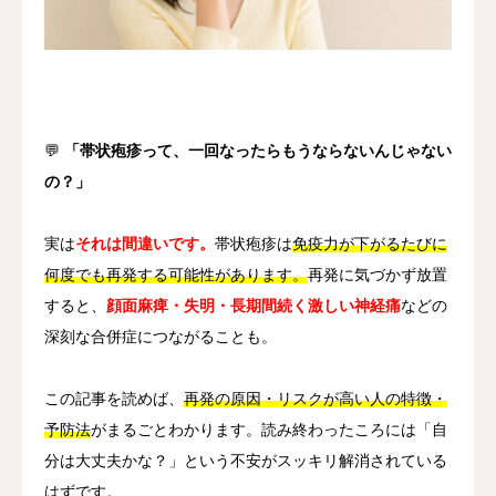
その他
言語
简体中文
日本語
English
Español
한국어
💬
「帯状疱疹って、一回なったらもうならないんじゃない
の？」
実は
それは間違いです。
帯状疱疹は
免疫力が下がるたびに
何度でも再発する可能性があります。
再発に気づかず放置
すると、
顔面麻痺・失明・長期間続く激しい神経痛
などの
深刻な合併症につながることも。
この記事を読めば、
再発の原因・リスクが高い人の特徴・
予防法
がまるごとわかります。読み終わったころには「自
分は大丈夫かな？」という不安がスッキリ解消されている
はずです。