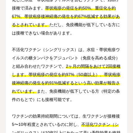
接種で済みます。
帯状疱疹の発症を約50%、重症化を約
67%、帯状疱疹後神経痛の発生を約67%低減する効果があ
るとされています。
ただし、免疫機能が低下している方に
は接種できない場合があります。
不活化ワクチン（シングリックス）は、水痘・帯状疱疹ウ
イルスの糖タンパクをアジュバント（免疫を高める成分）
と組み合わせたワクチンで、
2ヶ月の間隔をあけて2回接種
します。帯状疱疹の発症を約97%（50歳以上）、帯状疱疹
後神経痛の発生を約91%低減するという高い効果が報告さ
れています。
また、免疫機能が低下している方（特定の条
件のもとで）にも接種可能です。
ワクチンの効果持続期間については、生ワクチンが接種後
5〜10年程度とされているのに対し、
不活化ワクチン（シ
ングリックス）は10年以上にわたって高い予防効果を維持