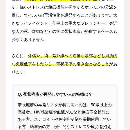
す。強いストレスは免疫機能を抑制するホルモンの分泌を
促し、ウイルスの再活性化を誘発することがあります。大
きなライフイベント（仕事上の重大なプレッシャー、身近
な人の死、離婚など）の後に帯状疱疹が発症するケースも
少なくありません。
さらに、
外傷や手術、紫外線への過度な暴露なども局所的
な免疫低下をもたらし、帯状疱疹の引き金となること
があ
ります。
Q. 帯状疱疹が再発しやすい人の特徴は？
帯状疱疹の再発リスクが特に高いのは、50歳以上の
高齢者、HIV感染症や血液がんなど免疫不全状態に
ある方、ステロイドや免疫抑制剤を長期使用してい
る方、糖尿病の方、慢性的なストレスや疲労を抱え