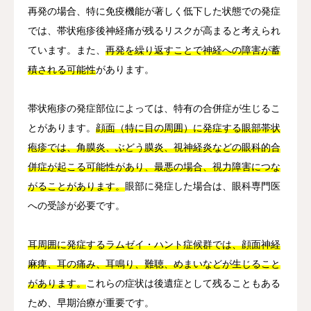
再発の場合、特に免疫機能が著しく低下した状態での発症
では、帯状疱疹後神経痛が残るリスクが高まると考えられ
ています。また、
再発を繰り返すことで神経への障害が蓄
積される可能性
があります。
帯状疱疹の発症部位によっては、特有の合併症が生じるこ
とがあります。
顔面（特に目の周囲）に発症する眼部帯状
疱疹では、角膜炎、ぶどう膜炎、視神経炎などの眼科的合
併症が起こる可能性があり、最悪の場合、視力障害につな
がることがあります。
眼部に発症した場合は、眼科専門医
への受診が必要です。
耳周囲に発症するラムゼイ・ハント症候群では、顔面神経
麻痺、耳の痛み、耳鳴り、難聴、めまいなどが生じること
があります。
これらの症状は後遺症として残ることもある
ため、早期治療が重要です。