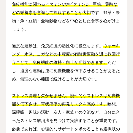
免疫機能に関わるビタミンCやビタミンD、亜鉛、葉酸な
どの栄養素を意識して摂取することが大切
です。野菜・果
物・魚・豆類・全粒穀物などを中心とした食事を心がけま
しょう。
適度な運動は、免疫細胞の活性化に役立ちます。
ウォーキ
ング、水泳、ヨガなどの中程度の有酸素運動を週に数回行
うことで、免疫機能の維持・向上が期待できます。
ただ
し、過度な運動は逆に免疫機能を低下させることがあるた
め、無理のない範囲で続けることが大切です。
ストレス管理も欠かせません。慢性的なストレスは免疫機
能を低下させ、帯状疱疹の再発リスクを高めます。
瞑想、
深呼吸、趣味の活動、友人・家族との交流など、自分に合
ったストレス解消法を見つけて実践することが重要です。
必要であれば、心理的なサポートを求めることも選択肢の