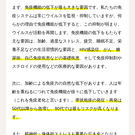
まず、
免疫機能の低下が最も大きな要因
です。私たちの免
疫システムは常にウイルスを監視・抑制していますが、何
らかの理由で免疫機能が低下すると、この抑制が弱まり、
ウイルスが活動を再開します。免疫機能の低下をもたらす
主な要因は、加齢、過度なストレス、疲労、睡眠不足、栄
養不足などの生活習慣的な要因と、
HIV感染症、がん、糖
尿病、自己免疫疾患などの基礎疾患
、そして免疫抑制剤や
ステロイドの使用などの医療的な要因があります。
次に、加齢による免疫力の自然な低下があります。人は年
齢を重ねるにつれて免疫機能が徐々に低下していきます
（これを免疫老化と言います）。
帯状疱疹の発症・再発は
50代以降から急増し、80代では最もリスクが高くなりま
す。
また、
精神的・身体的ストレスも重要な引き金
となりま